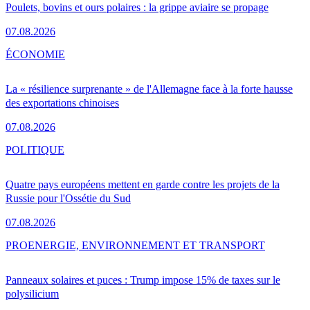
Poulets, bovins et ours polaires : la grippe aviaire se propage
07.08.2026
ÉCONOMIE
La « résilience surprenante » de l'Allemagne face à la forte hausse
des exportations chinoises
07.08.2026
POLITIQUE
Quatre pays européens mettent en garde contre les projets de la
Russie pour l'Ossétie du Sud
07.08.2026
PRO
ENERGIE, ENVIRONNEMENT ET TRANSPORT
Panneaux solaires et puces : Trump impose 15% de taxes sur le
polysilicium