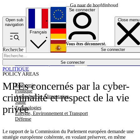
Ga naar de hoofdinhoud
Se connecter
Open sub
Close menu
English
navigation
Français
Deutsch
Vous êtes déconnecté.
Recherche
Se connecter
Español
Lumières éteintes
Se connecter
Rapporteur
Politique
Économie
Newsletters
Evénements
Em
POLITIQUE
POLICY AREAS
MPEs concernés par la cyber-
Economie
Politique
criminalité et respect de la vie
Agriculture et Alimentation
Santé
privée
Technologies
Energie, Environnement et Transport
Défense
Le rapport de la Commission du Parlement européen demande une
stratégie européenne cohérente, en voulant préserver, en même