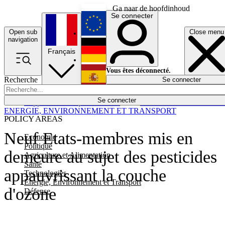
Ga naar de hoofdinhoud
Se connecter
Open sub
Close menu
English
navigation
Français
Deutsch
Vous êtes déconnecté.
Recherche
Se connecter
Español
Lumières éteintes
Se connecter
Rapporteur
Politique
Économie
Newsletters
Evénements
Em
ENERGIE, ENVIRONNEMENT ET TRANSPORT
POLICY AREAS
Neuf Etats-membres mis en
Economie
Politique
demeure au sujet des pesticides
Agriculture et Alimentation
Santé
appauvrissant la couche
Technologies
Energie, Environnement et Transport
d'ozone
Défense