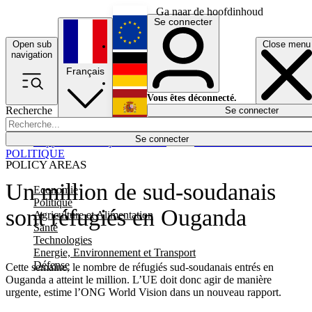
Ga naar de hoofdinhoud
Se connecter
Open sub
Close menu
English
navigation
Français
Deutsch
Vous êtes déconnecté.
Recherche
Se connecter
Español
Lumières éteintes
Se connecter
Rapporteur
Politique
Économie
Newsletters
Evénements
Em
POLITIQUE
POLICY AREAS
Un million de sud-soudanais
Economie
Politique
sont réfugiés en Ouganda
Agriculture et Alimentation
Santé
Technologies
Energie, Environnement et Transport
Défense
Cette semaine, le nombre de réfugiés sud-soudanais entrés en
Ouganda a atteint le million. L’UE doit donc agir de manière
urgente, estime l’ONG World Vision dans un nouveau rapport.