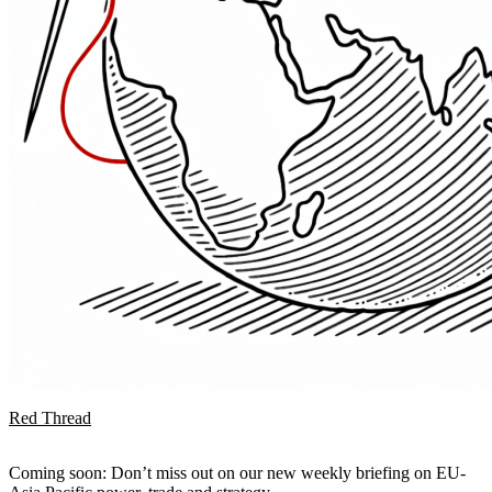
Red Thread
Coming soon: Don’t miss out on our new weekly briefing on EU-