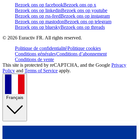
Bezoek ons op facebook
Bezoek ons op x
Bezoek ons op linkedin
Bezoek ons op youtube
Bezoek ons op rss-feed
Bezoek ons op instagram
Bezoek ons op mastodon
Bezoek ons op telegram
Bezoek ons op bluesky
Bezoek ons op threads
©
2026
Euractiv FR. All rights reserved.
Politique de confidentialité
Politique cookies
Conditions générales
Conditions d’abonnement
Conditions de vente
This site is protected by reCAPTCHA, and the Google
Privacy
Policy
and
Terms of Service
apply.
Français