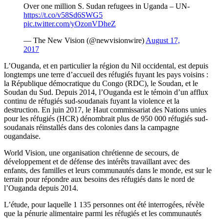
Over one million S. Sudan refugees in Uganda – UN-
https://t.co/v58Sd6SWG5
pic.twitter.com/yOzonVDheZ
— The New Vision (@newvisionwire)
August 17,
2017
L’Ouganda, et en particulier la région du Nil occidental, est depuis
longtemps une terre d’accueil des réfugiés fuyant les pays voisins :
la République démocratique du Congo (RDC), le Soudan, et le
Soudan du Sud. Depuis 2014, l’Ouganda est le témoin d’un afflux
continu de réfugiés sud-soudanais fuyant la violence et la
destruction. En juin 2017, le Haut commissariat des Nations unies
pour les réfugiés (HCR) dénombrait plus de 950 000 réfugiés sud-
soudanais réinstallés dans des colonies dans la campagne
ougandaise.
World Vision, une organisation chrétienne de secours, de
développement et de défense des intérêts travaillant avec des
enfants, des familles et leurs communautés dans le monde, est sur le
terrain pour répondre aux besoins des réfugiés dans le nord de
l’Ouganda depuis 2014.
L’étude, pour laquelle 1 135 personnes ont été interrogées, révèle
que la pénurie alimentaire parmi les réfugiés et les communautés