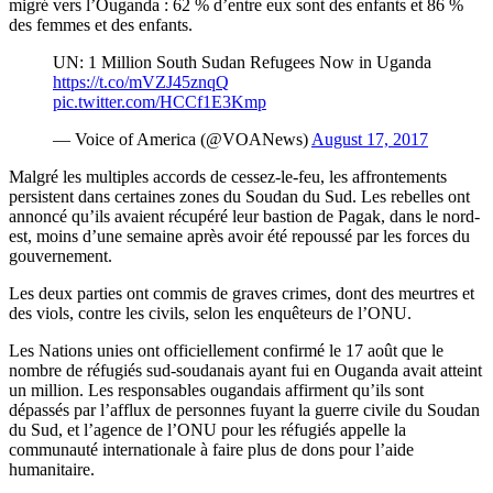
migré vers l’Ouganda : 62 % d’entre eux sont des enfants et 86 %
des femmes et des enfants.
UN: 1 Million South Sudan Refugees Now in Uganda
https://t.co/mVZJ45znqQ
pic.twitter.com/HCCf1E3Kmp
— Voice of America (@VOANews)
August 17, 2017
Malgré les multiples accords de cessez-le-feu, les affrontements
persistent dans certaines zones du Soudan du Sud. Les rebelles ont
annoncé qu’ils avaient récupéré leur bastion de Pagak, dans le nord-
est, moins d’une semaine après avoir été repoussé par les forces du
gouvernement.
Les deux parties ont commis de graves crimes, dont des meurtres et
des viols, contre les civils, selon les enquêteurs de l’ONU.
Les Nations unies ont officiellement confirmé le 17 août que le
nombre de réfugiés sud-soudanais ayant fui en Ouganda avait atteint
un million. Les responsables ougandais affirment qu’ils sont
dépassés par l’afflux de personnes fuyant la guerre civile du Soudan
du Sud, et l’agence de l’ONU pour les réfugiés appelle la
communauté internationale à faire plus de dons pour l’aide
humanitaire.