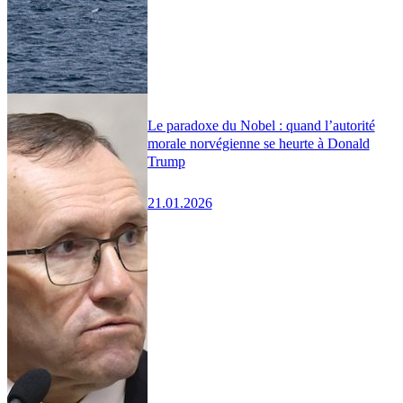
Le paradoxe du Nobel : quand l’autorité
morale norvégienne se heurte à Donald
Trump
21.01.2026