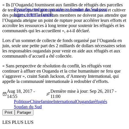
« Ils [l’Ouganda] fournissent aux familles de réfugiés des parcelles
Bruxelles renforce son aide au Soudan du Sud pour
de terre pour que les gens puissent construire des maisons et cultiver
lutter contre la famine
des potagers. L’UE et ses États membres ne doivent pas attendre que
l’Ouganda atteigne un point de rupture pour accélérer leurs efforts et
accroître les ressources à long terme pour soutenir les réfugiés et les
communautés qui les accueillent », a-t-il déclaré.
Lors d’un sommet de collecte de fonds organisé par l’Ouganda en
juin, seule une petite part des 2 milliards de dollars nécessaires selon
les responsables ougandais pour venir en aide aux réfugiés et aux
communautés d’accueil a été collectée.
« Sans perspective de résolution du conflit, les réfugiés vont
continuer à affluer en Ouganda et la crise humanitaire ne fera que
s’aggraver », craint Sarah Jackson, d’Amnesty International, qui
appelle la communauté internationale à redoubler d’efforts.
Aug 18, 2017 -
Dernière mise à jour: Sep 26, 2017 -
14:55
11:00
Politique
Chine
famine
International
Ouganda
réfugiés
Soudan du Sud
Print
Partager
LES PLUS LUS