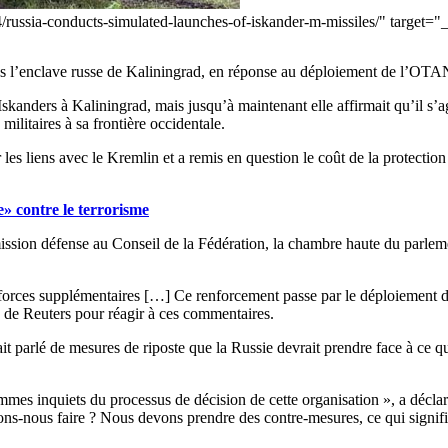
4/russia-conducts-simulated-launches-of-iskander-m-missiles/" targe
dans l’enclave russe de Kaliningrad, en réponse au déploiement de l’OT
skanders à Kaliningrad, mais jusqu’à maintenant elle affirmait qu’il s’
militaires à sa frontière occidentale.
 les liens avec le Kremlin et a remis en question le coût de la protectio
» contre le terrorisme
ssion défense au Conseil de la Fédération, la chambre haute du parleme
forces supplémentaires […] Ce renforcement passe par le déploiement de
 de Reuters pour réagir à ces commentaires.
ait parlé de mesures de riposte que la Russie devrait prendre face à ce 
es inquiets du processus de décision de cette organisation », a décla
ns-nous faire ? Nous devons prendre des contre-mesures, ce qui signifie 