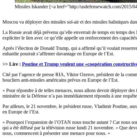
Missiles Iskander [<a href="http://usdefensewatch.com/2015/0
Moscou va déployer des missiles sol-air et des missiles balistiques 
La Russie avait déjà prévenu qu’elle enverrait de temps en temps des I
expliciter le lien avec ce qu’elle appelle un renforcement des capacités 
Après l’élection de Donald Trump, qui a affirmé qu’il voulait resserrer
enhardie pourrait s’affirmer davantage en Europe de l’Est.
>> Lire :
Poutine et Trump veulent une «coopération constructive
Cité par l’agence de presse RIA, Viktor Ozerov, président de la commi
boucliers anti-missiles américains prévus en Europe de l’Est.
« Pour répondre à de telles menaces, nous allons devoir déployer des 
ministère de la Défense n’a pas immédiatement répondu à une requête
Par ailleurs, le 21 novembre, le président russe, Vladimir Poutine, aur
en Europe de l’Est.
« Pourquoi l’expansion de l’OTAN nous touche autant ? Car nous somm
qui a été diffusé par la télévision russe lundi 21 novembre. « Que devo
nous, commencent à présenter une menace pour nous. »