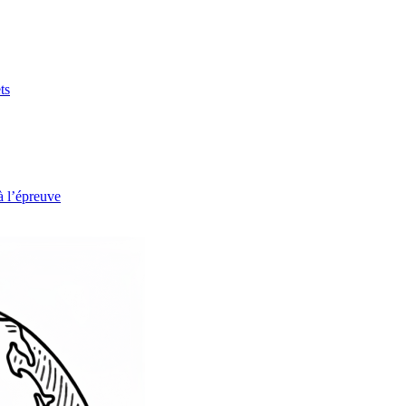
ts
à l’épreuve