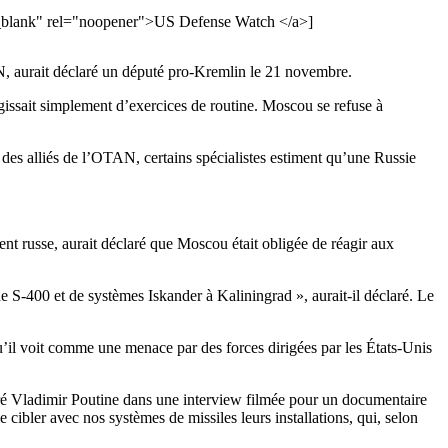
t="_blank" rel="noopener">US Defense Watch </a>]
AN, aurait déclaré un député pro-Kremlin le 21 novembre.
agissait simplement d’exercices de routine. Moscou se refuse à
n des alliés de l’OTAN, certains spécialistes estiment qu’une Russie
nt russe, aurait déclaré que Moscou était obligée de réagir aux
 S-400 et de systèmes Iskander à Kaliningrad », aurait-il déclaré. Le
qu’il voit comme une menace par des forces dirigées par les États-Unis
ré Vladimir Poutine dans une interview filmée pour un documentaire
cibler avec nos systèmes de missiles leurs installations, qui, selon