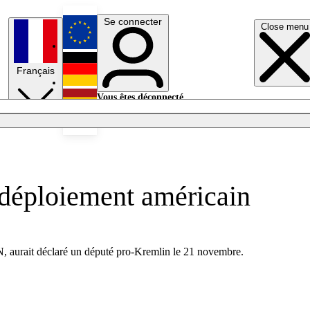
Se connecter
Close menu
English
Français
Deutsch
Vous êtes déconnecté.
Se connecter
Español
Lumières éteintes
 déploiement américain
AN, aurait déclaré un député pro-Kremlin le 21 novembre.