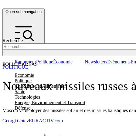
Open sub navigation
Recherche
Rapporteur
Politique
Économie
Newsletters
Evénements
Em
POLICY AREAS
POLITIQUE
Economie
Politique
Nouveaux missiles russes à
Agriculture et Alimentation
Santé
Technologies
Energie, Environnement et Transport
Défense
Moscou va déployer des missiles sol-air et des missiles balistiques 
Georgi Gotev
EURACTIV.com