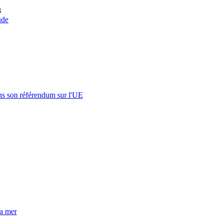
8
nde
s son référendum sur l'UE
la mer