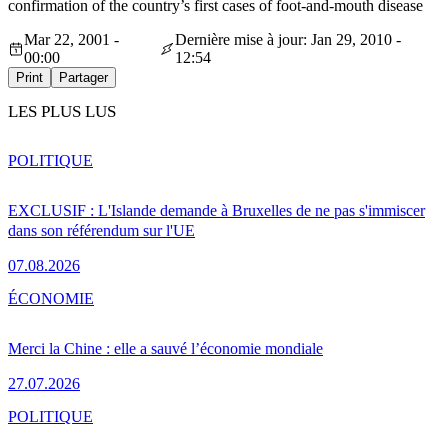
confirmation of the country’s first cases of foot-and-mouth disease
Mar 22, 2001 -
Dernière mise à jour: Jan 29, 2010 -
00:00
12:54
Print
Partager
LES PLUS LUS
POLITIQUE
EXCLUSIF : L'Islande demande à Bruxelles de ne pas s'immiscer
dans son référendum sur l'UE
07.08.2026
ÉCONOMIE
Merci la Chine : elle a sauvé l’économie mondiale
27.07.2026
POLITIQUE