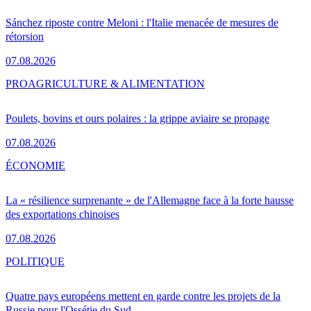
Sánchez riposte contre Meloni : l'Italie menacée de mesures de
rétorsion
07.08.2026
PRO
AGRICULTURE & ALIMENTATION
Poulets, bovins et ours polaires : la grippe aviaire se propage
07.08.2026
ÉCONOMIE
La « résilience surprenante » de l'Allemagne face à la forte hausse
des exportations chinoises
07.08.2026
POLITIQUE
Quatre pays européens mettent en garde contre les projets de la
Russie pour l'Ossétie du Sud