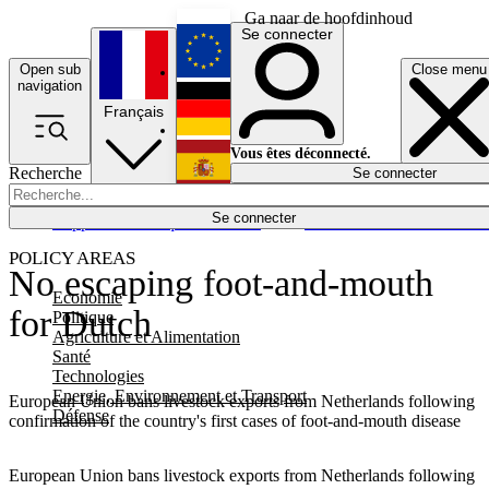
Ga naar de hoofdinhoud
Se connecter
Open sub
Close menu
English
navigation
Français
Deutsch
Vous êtes déconnecté.
Recherche
Se connecter
Español
Lumières éteintes
Se connecter
Rapporteur
Politique
Économie
Newsletters
Evénements
Em
POLICY AREAS
No escaping foot-and-mouth
Economie
for Dutch
Politique
Agriculture et Alimentation
Santé
Technologies
Energie, Environnement et Transport
European Union bans livestock exports from Netherlands following
Défense
confirmation of the country's first cases of foot-and-mouth disease
European Union bans livestock exports from Netherlands following