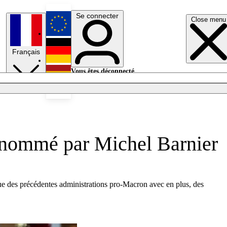
Se connecter
Close menu
English
Français
Deutsch
Vous êtes déconnecté.
Se connecter
Español
Lumières éteintes
t nommé par Michel Barnier
ue des précédentes administrations pro-Macron avec en plus, des