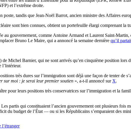
ont restés entre les mains d’Ensemble pour la République (EPR, Renew E
NFP) et l’extrême droite.
poste, tandis que Jean-Noël Barrot, ancien ministre des Affaires europ
aire sont bien connues, obtient un portefeuille élargi comprenant la tran
ée au gouvernement, comme Antoine Armand et Laurent Saint-Martin, qu
emplacer Bruno Le Maire, qui a annoncé la semaine dernière
qu’il partai
e Michel Barnier, qui ne sont arrivés qu’en cinquième position lors de
 l’Intérieur.
ositions très dures sur l’immigration sont déjà une façon de tenter de s’a
r sur moi : je serai leur premier soutien
», a-t-il annoncé sur
X
.
tre pour leurs positions très conservatrices sur l’immigration et la fam
s partis qui constituaient l’ancien gouvernement ont plusieurs fois me
t du budget de l’État — ou si les Républicains s’emparaient des minist
 l’étranger