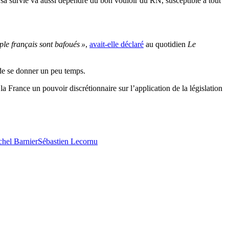
sa survie va aussi dépendre du bon vouloir du RN, susceptible à tout
ple français sont bafoués »
,
avait-elle déclaré
au quotidien
Le
 de se donner un peu temps.
a France un pouvoir discrétionnaire sur l’application de la législation
hel Barnier
Sébastien Lecornu