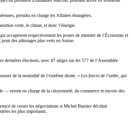
urope) du président Emmanuel Macron, pourtant arrivé en troisième
éennes, prendra en charge les Affaires étrangères.
sition verte, le climat, et donc l’énergie.
i occuperont respectivement les postes de ministre de l’Économie et
t
pour des pâturages plus verts en Suisse.
s dernières élections, avec 47 sièges sur les 577 de l’Assemblée
ssurer de la neutralité de l’extrême droite. «
Les forces de l’ordre, qui
ille — seront en charge de la citoyenneté, du commerce et encore des
nacé de cesser les négociations si Michel Barnier décidait
ères les plus importants.