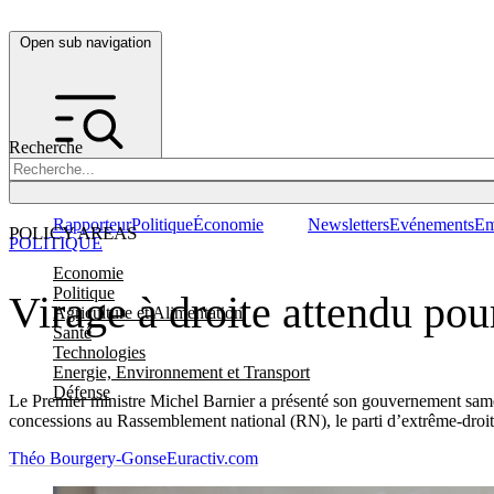
Open sub navigation
Recherche
Rapporteur
Politique
Économie
Newsletters
Evénements
Em
POLICY AREAS
POLITIQUE
Economie
Politique
Virage à droite attendu p
Agriculture et Alimentation
Santé
Technologies
Energie, Environnement et Transport
Défense
Le Premier ministre Michel Barnier a présenté son gouvernement samed
concessions au Rassemblement national (RN), le parti d’extrême-droit
Théo Bourgery-Gonse
Euractiv.com