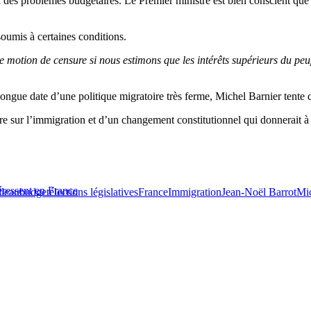
es problèmes budgétaires. Le Premier ministre est bien conscient que 
soumis à certaines conditions.
e motion de censure si nous estimons que les intérêts supérieurs du peu
longue date d’une politique migratoire très ferme,
Michel Barnier tente
e sur l’immigration et d’un changement constitutionnel qui donnerait à l
téressent en France
lleau
budget
élections législatives
France
Immigration
Jean-Noël Barrot
Mic