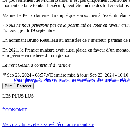
Le gouvernement de Michel Barnier n’est pas uniquement confronté à d
moment de faire tomber l’exécutif, peut-être même dès le 1er octobre.
Marine Le Pen a clairement indiqué que son soutien à l’exécutif était 
« Nous ne nous priverons pas de la possibilité de voter en faveur d’un
Parisien,
jeudi 19 septembre.
En nommant Bruno Retailleau au ministère de l’Intérieur, partisan de 
En 2021, le Premier ministre avait aussi plaidé en faveur d’un moratoir
européenne en matière d’immigration.
Laurent Geslin a contribué à l’article.
Sep 23, 2024 - 08:57
Dernière mise à jour: Sep 23, 2024 - 10:10
Crise des exilés : les contrôles aux frontières allemandes qui in
Politique
Agnès Pannier-Runacher
Antoine Armand
Bruno Retai
Print
Partager
LES PLUS LUS
ÉCONOMIE
Merci la Chine : elle a sauvé l’économie mondiale