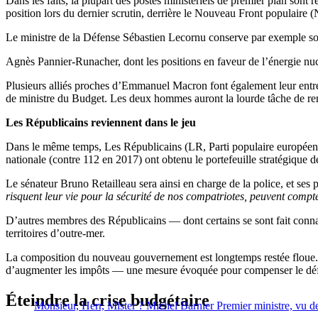
Dans les faits, la plupart des postes ministériels de premier plan s
position lors du dernier scrutin, derrière le Nouveau Front populaire (
Le ministre de la Défense Sébastien Lecornu conserve par exemple son 
Agnès Pannier-Runacher, dont les positions en faveur de l’énergie nuclé
Plusieurs alliés proches d’Emmanuel Macron font également leur entr
de ministre du Budget. Les deux hommes auront la lourde tâche de r
Les Républicains reviennent dans le jeu
Dans le même temps, Les Républicains (LR, Parti populaire européen) d
nationale (contre 112 en 2017) ont obtenu le portefeuille stratégique de
Le sénateur Bruno Retailleau sera ainsi en charge de la police, et ses p
risquent leur vie pour la sécurité de nos compatriotes, peuvent compte
D’autres membres des Républicains — dont certains se sont fait connaî
territoires d’outre-mer.
La composition du nouveau gouvernement est longtemps restée floue. Le
d’augmenter les impôts — une mesure évoquée pour compenser le défici
Éteindre la crise budgétaire
Monsieur, Herr, Mister ? Michel Barnier Premier ministre, vu de