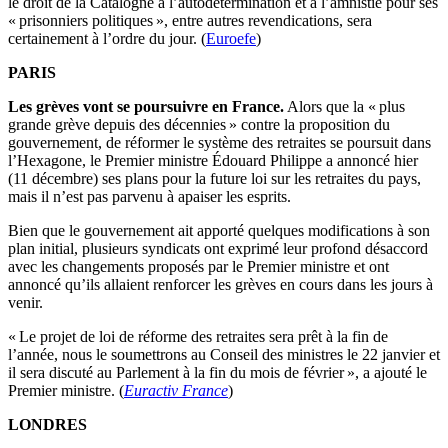
le droit de la Catalogne à l’autodétermination et à l’amnistie pour ses
« prisonniers politiques », entre autres revendications, sera
certainement à l’ordre du jour. (
Euroefe
)
PARIS
Les grèves vont se poursuivre en France.
Alors que la « plus
grande grève depuis des décennies » contre la proposition du
gouvernement, de réformer le système des retraites se poursuit dans
l’Hexagone, le Premier ministre Édouard Philippe a annoncé hier
(11 décembre) ses plans pour la future loi sur les retraites du pays,
mais il n’est pas parvenu à apaiser les esprits.
Bien que le gouvernement ait apporté quelques modifications à son
plan initial, plusieurs syndicats ont exprimé leur profond désaccord
avec les changements proposés par le Premier ministre et ont
annoncé qu’ils allaient renforcer les grèves en cours dans les jours à
venir.
« Le projet de loi de réforme des retraites sera prêt à la fin de
l’année, nous le soumettrons au Conseil des ministres le 22 janvier et
il sera discuté au Parlement à la fin du mois de février », a ajouté le
Premier ministre. (
Euractiv France
)
LONDRES