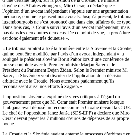
d’une certaine façon, sur la position de la Croatie. Le ministre
slovène des Affaires étrangères, Miro Cerar, a déclaré que «
l’opinion d’un avocat indépendant s’appuie sur une argumentation
médiocre, comme le pensent nos avocats. Jusqu’à présent, le tribunal
luxembourgeois ne s’est prononcé que dans cinq affaires de ce type.
Dans trois cas, la Cour a suivi l’avis d’un avocat indépendant, mais
pas dans les deux autres deux cas. De ce point de vue, la procédure
est donc également très douteuse ».
« Le tribunal arbitral a fixé la frontière entre la Slovénie et la Croatie,
qui ne peut être modifiée par l’avis d’un avocat indépendant », a
souligné le président slovène Borut Pahor lors d’une conférence de
presse conjointe avec le Premier ministre Marjan Šarec et le
Président du Parlement Dejan Židan. Selon le Premier ministre M.
Šarec, la Slovénie « veut discuter de l’application de la décision
arbitrale avec la Croatie. Nous attendons patiemment qu’ils
reconnaissent aussi nos efforts à Zagreb. »
L’opposition slovène a exprimé de vives critiques à l’égard du
gouvernement parce que M. Cerar était Premier ministre lorsque
Ljubljana avait déposé un recours contre la Croatie devant la CJUE.
Le chef de l’opposition Janez Janša (SDS-EPP) a déclaré que Miro
Cerar devrait payer les 7 millions d’euros de dépenses de sa propre
poche.
La Croatie et la Slovénie avaient entamé le processus d’arbitrage en