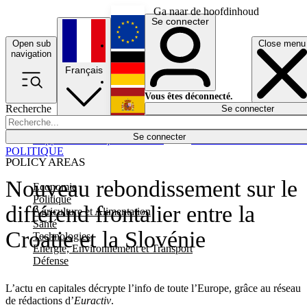
Ga naar de hoofdinhoud
Se connecter
Open sub
Close menu
English
navigation
Français
Deutsch
Vous êtes déconnecté.
Recherche
Se connecter
Español
Lumières éteintes
Se connecter
Rapporteur
Politique
Économie
Newsletters
Evénements
Em
POLITIQUE
POLICY AREAS
Nouveau rebondissement sur le
Economie
Politique
différend frontalier entre la
Agriculture et Alimentation
Santé
Croatie et la Slovénie
Technologies
Energie, Environnement et Transport
Défense
L’actu en capitales décrypte l’info de toute l’Europe, grâce au réseau
de rédactions d’
Euractiv
.