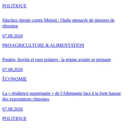
POLITIQUE
Sánchez riposte contre Meloni : l'Italie menacée de mesures de
rétorsion
07.08.2026
PRO
AGRICULTURE & ALIMENTATION
Poulets, bovins et ours polaires : la grippe aviaire se propage
07.08.2026
ÉCONOMIE
La « résilience surprenante » de l'Allemagne face à la forte hausse
des exportations chinoises
07.08.2026
POLITIQUE