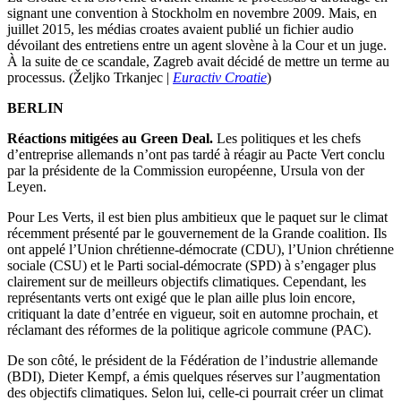
signant une convention à Stockholm en novembre 2009. Mais, en
juillet 2015, les médias croates avaient publié un fichier audio
dévoilant des entretiens entre un agent slovène à la Cour et un juge.
À la suite de ce scandale, Zagreb avait décidé de mettre un terme au
processus. (Željko Trkanjec |
Euractiv Croatie
)
BERLIN
Réactions mitigées au Green Deal.
Les politiques et les chefs
d’entreprise allemands n’ont pas tardé à réagir au Pacte Vert conclu
par la présidente de la Commission européenne, Ursula von der
Leyen.
Pour Les Verts, il est bien plus ambitieux que le paquet sur le climat
récemment présenté par le gouvernement de la Grande coalition. Ils
ont appelé l’Union chrétienne-démocrate (CDU), l’Union chrétienne
sociale (CSU) et le Parti social-démocrate (SPD) à s’engager plus
clairement sur de meilleurs objectifs climatiques. Cependant, les
représentants verts ont exigé que le plan aille plus loin encore,
critiquant la date d’entrée en vigueur, soit en automne prochain, et
réclamant des réformes de la politique agricole commune (PAC).
De son côté, le président de la Fédération de l’industrie allemande
(BDI), Dieter Kempf, a émis quelques réserves sur l’augmentation
des objectifs climatiques. Selon lui, celle-ci pourrait créer un climat