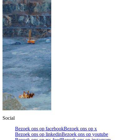
Social
Bezoek ons op facebook
Bezoek ons op x
Bezoek ons op linkedin
Bezoek ons op youtube
Bezoek ons op rss-feed
Bezoek ons op instagram