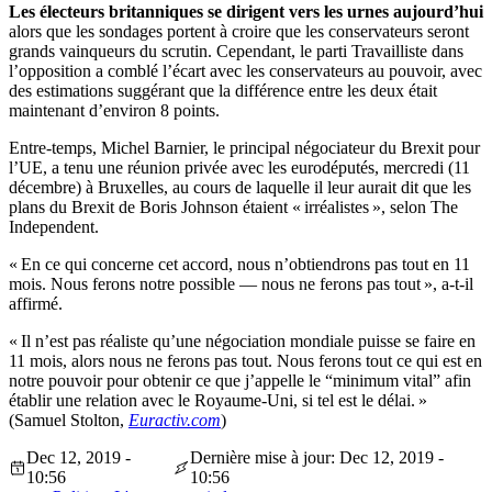
Les électeurs britanniques se dirigent vers les urnes aujourd’hui
alors que les sondages portent à croire que les conservateurs seront
grands vainqueurs du scrutin. Cependant, le parti Travailliste dans
l’opposition a comblé l’écart avec les conservateurs au pouvoir, avec
des estimations suggérant que la différence entre les deux était
maintenant d’environ 8 points.
Entre-temps, Michel Barnier, le principal négociateur du Brexit pour
l’UE, a tenu une réunion privée avec les eurodéputés, mercredi (11
décembre) à Bruxelles, au cours de laquelle il leur aurait dit que les
plans du Brexit de Boris Johnson étaient « irréalistes », selon The
Independent.
« En ce qui concerne cet accord, nous n’obtiendrons pas tout en 11
mois. Nous ferons notre possible — nous ne ferons pas tout », a-t-il
affirmé.
« Il n’est pas réaliste qu’une négociation mondiale puisse se faire en
11 mois, alors nous ne ferons pas tout. Nous ferons tout ce qui est en
notre pouvoir pour obtenir ce que j’appelle le “minimum vital” afin
établir une relation avec le Royaume-Uni, si tel est le délai. »
(Samuel Stolton,
Euractiv.com
)
Dec 12, 2019 -
Dernière mise à jour: Dec 12, 2019 -
10:56
10:56