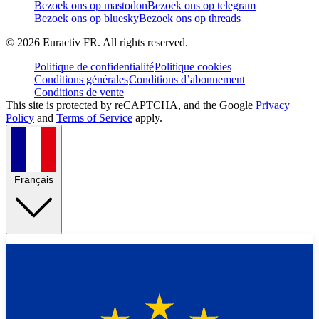
Bezoek ons op mastodon
Bezoek ons op telegram
Bezoek ons op bluesky
Bezoek ons op threads
©
2026
Euractiv FR. All rights reserved.
Politique de confidentialité
Politique cookies
Conditions générales
Conditions d’abonnement
Conditions de vente
This site is protected by reCAPTCHA, and the Google
Privacy
Policy
and
Terms of Service
apply.
Français