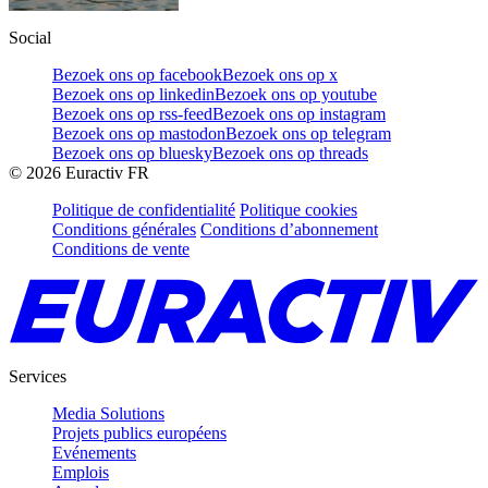
Social
Bezoek ons op facebook
Bezoek ons op x
Bezoek ons op linkedin
Bezoek ons op youtube
Bezoek ons op rss-feed
Bezoek ons op instagram
Bezoek ons op mastodon
Bezoek ons op telegram
Bezoek ons op bluesky
Bezoek ons op threads
©
2026
Euractiv FR
Politique de confidentialité
Politique cookies
Conditions générales
Conditions d’abonnement
Conditions de vente
Services
Media Solutions
Projets publics européens
Evénements
Emplois