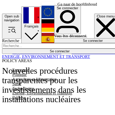
Ga naar de hoofdinhoud
Se connecter
Open sub
Close menu
English
navigation
Français
Deutsch
Vous êtes déconnecté.
Recherche
Se connecter
Español
Lumières éteintes
Se connecter
Rapporteur
Politique
Économie
Newsletters
Evénements
Em
ENERGIE, ENVIRONNEMENT ET TRANSPORT
POLICY AREAS
Nouvelles procédures
Economie
Politique
transparentes pour les
Agriculture et Alimentation
Santé
investissements dans les
Technologies
Energie, Environnement et Transport
installations nucléaires
Défense