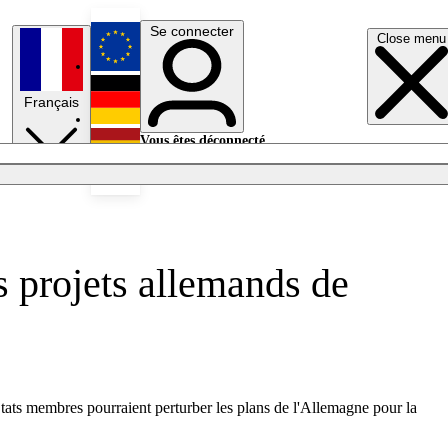
Se connecter
Close menu
English
Français
Deutsch
Vous êtes déconnecté.
Se connecter
Español
Lumières éteintes
s projets allemands de
tats membres pourraient perturber les plans de l'Allemagne pour la