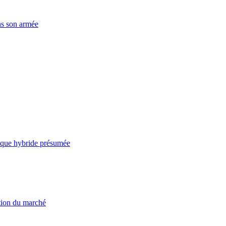
ns son armée
taque hybride présumée
ation du marché