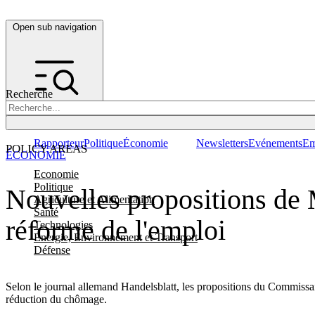
Open sub navigation
Recherche
Rapporteur
Politique
Économie
Newsletters
Evénements
Em
POLICY AREAS
ÉCONOMIE
Economie
Politique
Nouvelles propositions de M
Agriculture et Alimentation
Santé
réforme de l'emploi
Technologies
Energie, Environnement et Transport
Défense
Selon le journal allemand Handelsblatt, les propositions du Commissai
réduction du chômage.