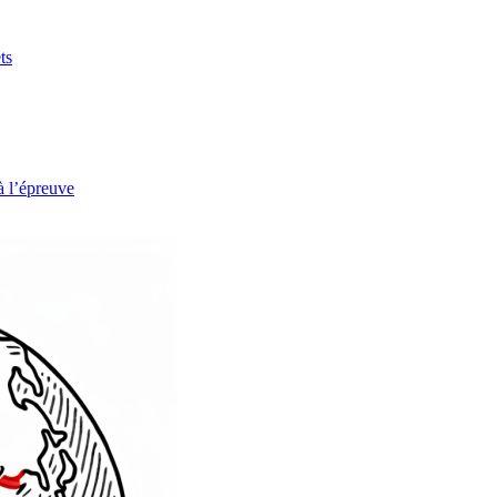
ts
à l’épreuve