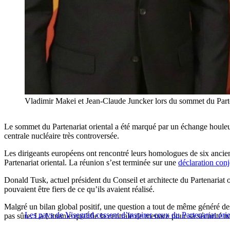
Vladimir Makei et Jean-Claude Juncker lors du sommet du Parte
Le sommet du Partenariat oriental a été marqué par un échange houleux
centrale nucléaire très controversée.
Les dirigeants européens ont rencontré leurs homologues de six ancien
Partenariat oriental. La réunion s’est terminée sur une
déclaration conj
Donald Tusk, actuel président du Conseil et architecte du Partenariat or
pouvaient être fiers de ce qu’ils avaient réalisé.
Malgré un bilan global positif, une question a tout de même généré des 
Les pays de Visegrád cessent d’inspirer ceux du Partenariat orie
pas sûre. La Lituanie qualifie la centrale de menace pour sa sécurité n