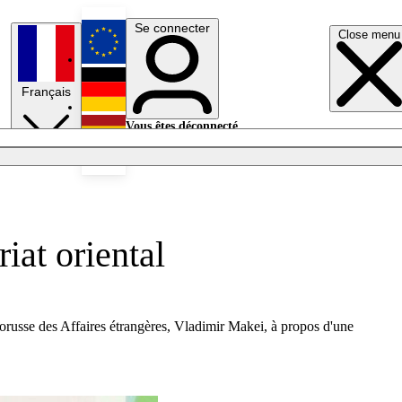
Se connecter
Close menu
English
Français
Deutsch
Vous êtes déconnecté.
Se connecter
Español
Lumières éteintes
iat oriental
lorusse des Affaires étrangères, Vladimir Makei, à propos d'une