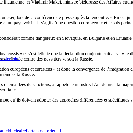
 lituanienne, et Vladimir Makei, ministre biélorusse des Affaires étrang
Juncker, lors de la conférence de presse après la rencontre. « En ce q
ie et un pays voisin. Il s’agit d’une question européenne et je suis pleine
e considérait comme dangereux en Slovaquie, en Bulgarie et en Lituanie 
réussis » et s’est félicité que la déclaration conjointe soit aussi « réali
occidentale»
as « dirigée contre des pays tiers », soit la Russie.
tégration européens et eurasiens » et donc la convergence de l’intégration
ménie et la Russie.
les et émaillées de sanctions, a rappelé le ministre. L’an dernier, la majo
souligné.
mpte qu’ils doivent adopter des approches différentiées et spécifiques vi
anie
Nucléaire
Partenariat oriental