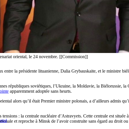
nariat oriental, le 24 novembre. [[Commission]]
 entre la présidente lituanienne, Dalia Grybauskaite, et le ministre bié
nes républiques soviétiques, l’Ukraine, la Moldavie, la Biélorussie, l
ointe
apparemment adoptée sans heurts.
iental alors qu’il était Premier ministre polonais, a d’ailleurs admis qu’
tensions : la centrale nucléaire d’Astravyets. Cette centrale est située à
ntal
ationale et reproche à Minsk de l’avoir construite sans égard au droit o