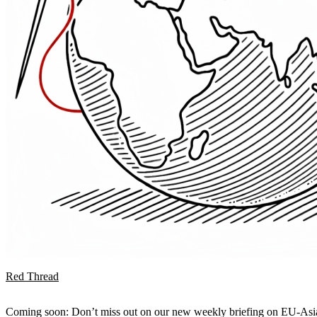
Red Thread
Coming soon: Don’t miss out on our new weekly briefing on EU-Asia 