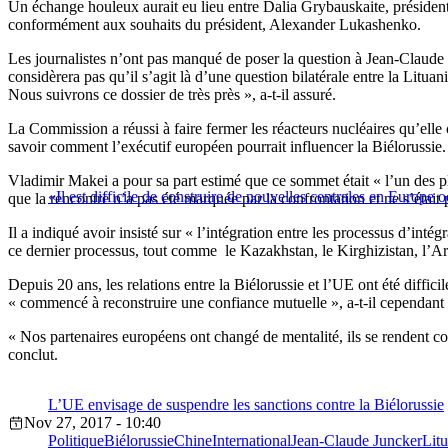
Un échange houleux aurait eu lieu entre Dalia Grybauskaite, présidente
conformément aux souhaits du président, Alexander Lukashenko.
Les journalistes n’ont pas manqué de poser la question à Jean-Claude 
considèrera pas qu’il s’agit là d’une question bilatérale entre la Lituan
Nous suivrons ce dossier de très près », a-t-il assuré.
La Commission a réussi à faire fermer les réacteurs nucléaires qu’ell
savoir comment l’exécutif européen pourrait influencer la Biélorussie.
Vladimir Makei a pour sa part estimé que ce sommet était « l’un des plus 
«Il est difficile de construire de nouvelles centrales en Europe 
que la rencontre n’a pas été marquée par la confrontation et ne s’était p
Il a indiqué avoir insisté sur « l’intégration entre les processus d’in
ce dernier processus, tout comme le Kazakhstan, le Kirghizistan, l’Ar
Depuis 20 ans, les relations entre la Biélorussie et l’UE ont été diffici
« commencé à reconstruire une confiance mutuelle », a-t-il cependant 
« Nos partenaires européens ont changé de mentalité, ils se rendent co
conclut.
L’UE envisage de suspendre les sanctions contre la Biélorussie
Nov 27, 2017 - 10:40
Politique
Biélorussie
Chine
International
Jean-Claude Juncker
Litu