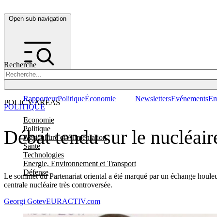
Open sub navigation
Recherche
Rapporteur
Politique
Économie
Newsletters
Evénements
Em
POLICY AREAS
POLITIQUE
Economie
Politique
Débat tendu sur le nucléair
Agriculture et Alimentation
Santé
Technologies
Energie, Environnement et Transport
Défense
Le sommet du Partenariat oriental a été marqué par un échange houleux 
centrale nucléaire très controversée.
Georgi Gotev
EURACTIV.com