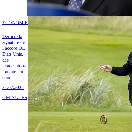
ÉCONOMIE
Derrière la
signature de
l’accord UE–
États-Unis,
des
négociations
toujours en
cours
31.07.2025
6 MINUTES