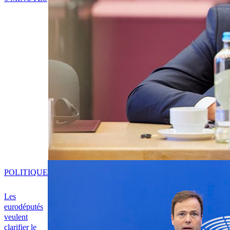
POLITIQUE
Les
eurodéputés
veulent
clarifier le