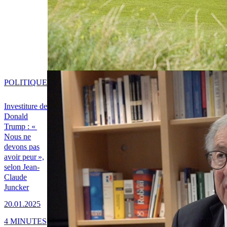
POLITIQUE
Investiture de
Donald
Trump : «
Nous ne
devons pas
avoir peur »,
selon Jean-
Claude
Juncker
20.01.2025
4 MINUTES