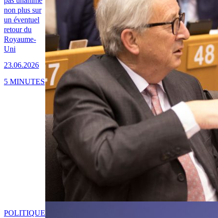
pas unanime
non plus sur
un éventuel
retour du
Royaume-
Uni
23.06.2026
5 MINUTES
POLITIQUE