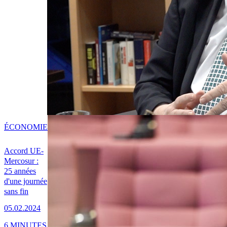
ÉCONOMIE
Accord UE-
Mercosur :
25 années
d'une journée
sans fin
05.02.2024
6 MINUTES