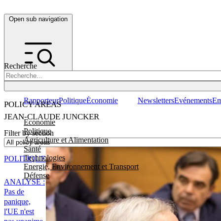
Open sub navigation
Recherche
Rapporteur
Politique
Économie
Newsletters
Evénements
Em
POLICY AREAS
JEAN-CLAUDE JUNCKER
Economie
Politique
Filter by section
Agriculture et Alimentation
Santé
Technologies
POLITIQUE
Energie, Environnement et Transport
Défense
ANALYSE :
Pas de
panique,
l'UE n'est