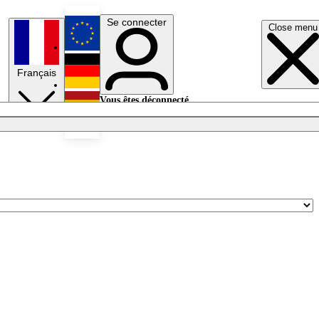
Se connecter
Close menu
English
Français
Deutsch
Vous êtes déconnecté.
Se connecter
Español
Lumières éteintes