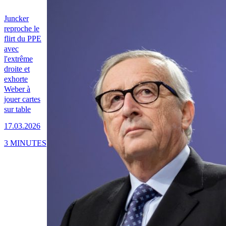
Juncker
reproche le
flirt du PPE
avec
l'extrême
droite et
exhorte
Weber à
jouer cartes
sur table
17.03.2026
3 MINUTES