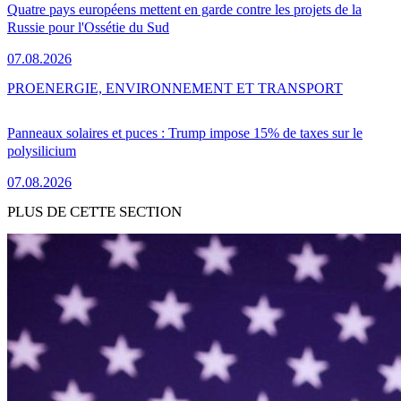
Quatre pays européens mettent en garde contre les projets de la
Russie pour l'Ossétie du Sud
07.08.2026
PRO
ENERGIE, ENVIRONNEMENT ET TRANSPORT
Panneaux solaires et puces : Trump impose 15% de taxes sur le
polysilicium
07.08.2026
PLUS DE CETTE SECTION