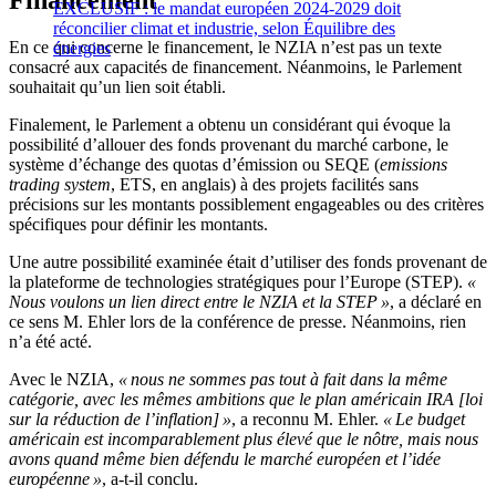
EXCLUSIF : le mandat européen 2024-2029 doit
réconcilier climat et industrie, selon Équilibre des
En ce qui concerne le financement, le NZIA n’est pas un texte
énergies
consacré aux capacités de financement. Néanmoins, le Parlement
souhaitait qu’un lien soit établi.
Finalement, le Parlement a obtenu un considérant qui évoque la
possibilité d’allouer des fonds provenant du marché carbone, le
système d’échange des quotas d’émission ou SEQE (
emissions
trading system
, ETS, en anglais) à des projets facilités sans
précisions sur les montants possiblement engageables ou des critères
spécifiques pour définir les montants.
Une autre possibilité examinée était d’utiliser des fonds provenant de
la plateforme de technologies stratégiques pour l’Europe (STEP).
«
Nous voulons un lien direct entre le NZIA et la STEP »
, a déclaré en
ce sens M. Ehler lors de la conférence de presse. Néanmoins, rien
n’a été acté.
Avec le NZIA,
« nous ne sommes pas tout à fait dans la même
catégorie, avec les mêmes ambitions que le plan américain IRA [loi
sur la réduction de l’inflation] »
, a reconnu M. Ehler.
« Le budget
américain est incomparablement plus élevé que le nôtre, mais nous
avons quand même bien défendu le marché européen et l’idée
européenne »
, a-t-il conclu.