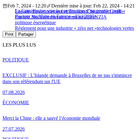
Feb 7, 2024 - 12:20
Dernière mise à jour: Feb 22, 2024 - 14:21
La Commission vise la construction d’un premier petit
Energie, Environnement et Transport
Christophe Grudler
réacteur nucléaire en Europe «d’ici 2030»
Énergie Nucléaire
énergies renouvelables
NZIA
politique énergétique
Règlement pour une industrie « zéro net »
technologies vertes
Print
Partager
LES PLUS LUS
POLITIQUE
EXCLUSIF : L'Islande demande à Bruxelles de ne pas s'immiscer
dans son référendum sur l'UE
07.08.2026
ÉCONOMIE
Merci la Chine : elle a sauvé l’économie mondiale
27.07.2026