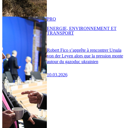
PRO
ENERGIE, ENVIRONNEMENT ET
TRANSPORT
Robert Fico s’apprête à rencontrer Ursula
von der Leyen alors que la pression monte
autour du gazoduc ukrainien
10.03.2026