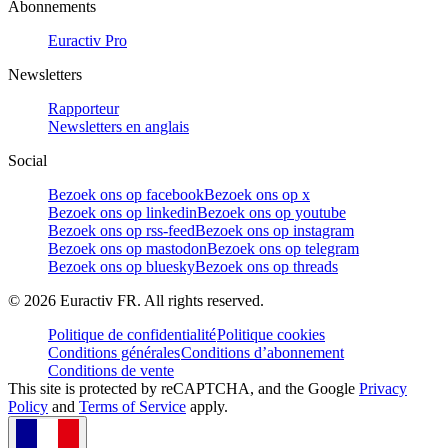
Abonnements
Euractiv Pro
Newsletters
Rapporteur
Newsletters en anglais
Social
Bezoek ons op facebook
Bezoek ons op x
Bezoek ons op linkedin
Bezoek ons op youtube
Bezoek ons op rss-feed
Bezoek ons op instagram
Bezoek ons op mastodon
Bezoek ons op telegram
Bezoek ons op bluesky
Bezoek ons op threads
©
2026
Euractiv FR. All rights reserved.
Politique de confidentialité
Politique cookies
Conditions générales
Conditions d’abonnement
Conditions de vente
This site is protected by reCAPTCHA, and the Google
Privacy
Policy
and
Terms of Service
apply.