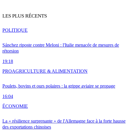
LES PLUS RÉCENTS
POLITIQUE
Sánchez riposte contre Meloni : l'Italie menacée de mesures de
rétorsion
19:18
PRO
AGRICULTURE & ALIMENTATION
Poulets, bovins et ours polaires : la grippe aviaire se propage
16:04
ÉCONOMIE
La « résilience surprenante » de l'Allemagne face à la forte hausse
des exportations chinoises