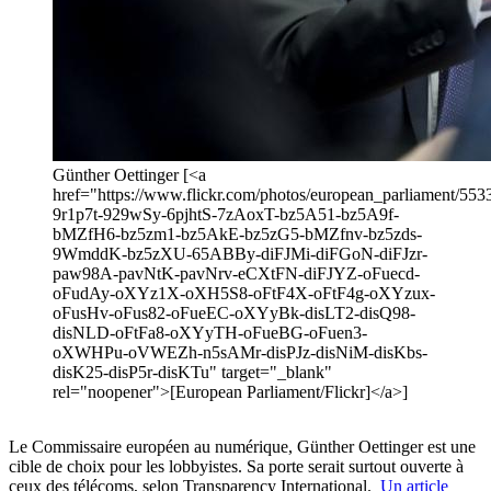
Günther Oettinger [<a
href="https://www.flickr.com/photos/european_parliament/5533
9r1p7t-929wSy-6pjhtS-7zAoxT-bz5A51-bz5A9f-
bMZfH6-bz5zm1-bz5AkE-bz5zG5-bMZfnv-bz5zds-
9WmddK-bz5zXU-65ABBy-diFJMi-diFGoN-diFJzr-
paw98A-pavNtK-pavNrv-eCXtFN-diFJYZ-oFuecd-
oFudAy-oXYz1X-oXH5S8-oFtF4X-oFtF4g-oXYzux-
oFusHv-oFus82-oFueEC-oXYyBk-disLT2-disQ98-
disNLD-oFtFa8-oXYyTH-oFueBG-oFuen3-
oXWHPu-oVWEZh-n5sAMr-disPJz-disNiM-disKbs-
disK25-disP5r-disKTu" target="_blank"
rel="noopener">[European Parliament/Flickr]</a>]
Le Commissaire européen au numérique, Günther Oettinger est une
cible de choix pour les lobbyistes. Sa porte serait surtout ouverte à
ceux des télécoms, selon Transparency International.
Un article