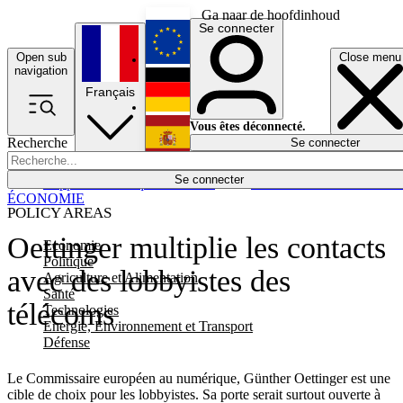
Ga naar de hoofdinhoud
Se connecter
Open sub
Close menu
English
navigation
Français
Deutsch
Vous êtes déconnecté.
Recherche
Se connecter
Español
Lumières éteintes
Se connecter
Rapporteur
Politique
Économie
Newsletters
Evénements
Em
ÉCONOMIE
POLICY AREAS
Oettinger multiplie les contacts
Economie
Politique
avec des lobbyistes des
Agriculture et Alimentation
Santé
télécoms
Technologies
Energie, Environnement et Transport
Défense
Le Commissaire européen au numérique, Günther Oettinger est une
cible de choix pour les lobbyistes. Sa porte serait surtout ouverte à