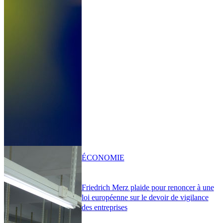
ÉCONOMIE
Friedrich Merz plaide pour renoncer à une
loi européenne sur le devoir de vigilance
des entreprises