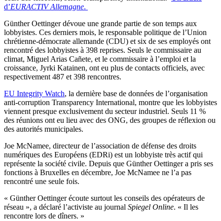
d’
EURACTIV Allemagne
.
Günther Oettinger dévoue une grande partie de son temps aux
lobbyistes. Ces derniers mois, le responsable politique de l’Union
chrétienne-démocrate allemande (CDU) et six de ses employés ont
rencontré des lobbyistes à 398 reprises. Seuls le commissaire au
climat, Miguel Arias Cañete, et le commissaire à l’emploi et la
croissance, Jyrki Katainen, ont eu plus de contacts officiels, avec
respectivement 487 et 398 rencontres.
EU Integrity Watch
, la dernière base de données de l’organisation
anti-corruption Transparency International, montre que les lobbyistes
viennent presque exclusivement du secteur industriel. Seuls 11 %
des réunions ont eu lieu avec des ONG, des groupes de réflexion ou
des autorités municipales.
Joe McNamee, directeur de l’association de défense des droits
numériques des Européens (EDRi) est un lobbyiste très actif qui
représente la société civile. Depuis que Günther Oettinger a pris ses
fonctions à Bruxelles en décembre, Joe McNamee ne l’a pas
rencontré une seule fois.
« Günther Oettinger écoute surtout les conseils des opérateurs de
réseau », a déclaré l’activiste au journal
Spiegel Online
. « Il les
rencontre lors de dîners. »