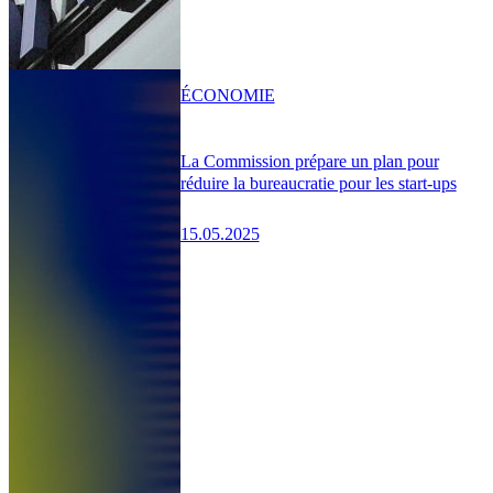
ÉCONOMIE
La Commission prépare un plan pour
réduire la bureaucratie pour les start-ups
15.05.2025