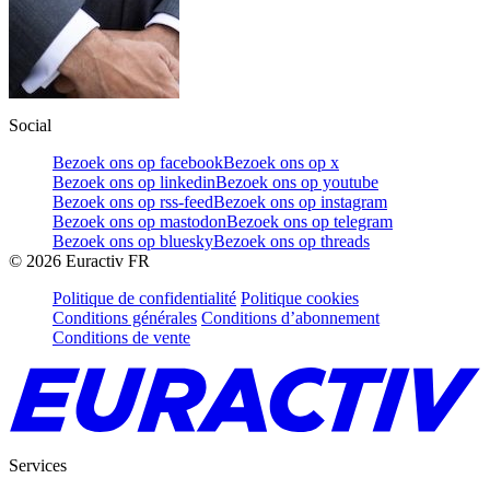
Social
Bezoek ons op facebook
Bezoek ons op x
Bezoek ons op linkedin
Bezoek ons op youtube
Bezoek ons op rss-feed
Bezoek ons op instagram
Bezoek ons op mastodon
Bezoek ons op telegram
Bezoek ons op bluesky
Bezoek ons op threads
©
2026
Euractiv FR
Politique de confidentialité
Politique cookies
Conditions générales
Conditions d’abonnement
Conditions de vente
Services