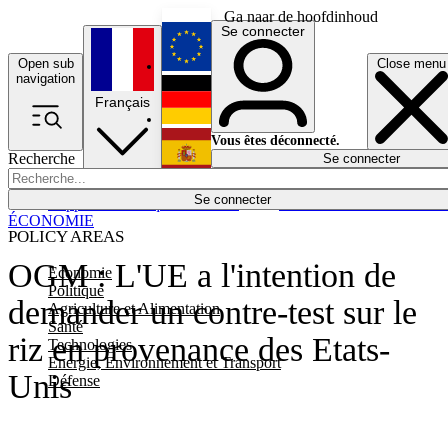
Ga naar de hoofdinhoud
Se connecter
Open sub
Close menu
English
navigation
Français
Deutsch
Vous êtes déconnecté.
Recherche
Se connecter
Español
Lumières éteintes
Se connecter
Rapporteur
Politique
Économie
Newsletters
Evénements
Em
ÉCONOMIE
POLICY AREAS
OGM : L'UE a l'intention de
Economie
Politique
demander un contre-test sur le
Agriculture et Alimentation
Santé
riz en provenance des Etats-
Technologies
Energie, Environnement et Transport
Unis
Défense