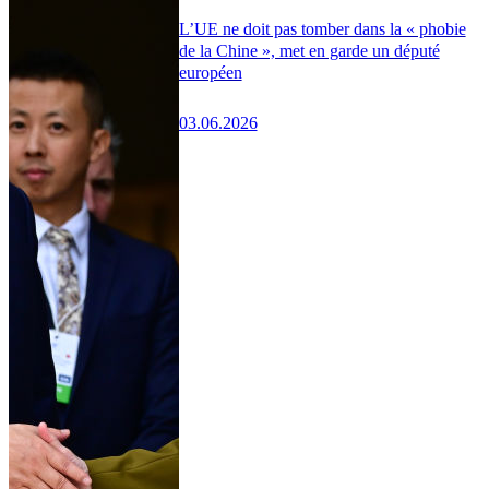
L’UE ne doit pas tomber dans la « phobie
de la Chine », met en garde un député
européen
03.06.2026