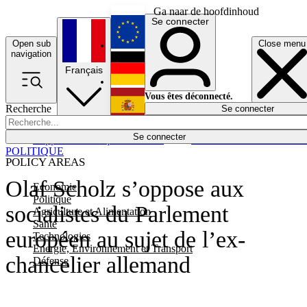
Ga naar de hoofdinhoud
Se connecter
Open sub
Close menu
English
navigation
Français
Deutsch
Vous êtes déconnecté.
Recherche
Se connecter
Español
Lumières éteintes
Se connecter
Rapporteur
Politique
Économie
Newsletters
Evénements
Em
POLITIQUE
POLICY AREAS
Olaf Scholz s’oppose aux
Economie
Politique
socialistes du Parlement
Agriculture et Alimentation
Santé
européen au sujet de l’ex-
Technologies
Energie, Environnement et Transport
chancelier allemand
Défense