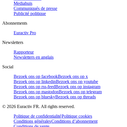
Mediahuis
Communiqués de presse
Publicité politique
Abonnements
Euractiv Pro
Newsletters
Rapporteur
Newsletters en anglais
Social
Bezoek ons op facebook
Bezoek ons op x
Bezoek ons op linkedin
Bezoek ons op youtube
Bezoek ons op rss-feed
Bezoek ons op instagram
Bezoek ons op mastodon
Bezoek ons op telegram
Bezoek ons op bluesky
Bezoek ons op threads
©
2026
Euractiv FR. All rights reserved.
Politique de confidentialité
Politique cookies
Conditions générales
Conditions d’abonnement
Conditions de vente