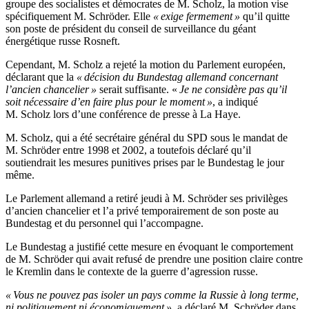
groupe des socialistes et démocrates de M. Scholz, la motion vise
spécifiquement M. Schröder. Elle
« exige fermement »
qu’il quitte
son poste de président du conseil de surveillance du géant
énergétique russe Rosneft.
Cependant, M. Scholz a rejeté la motion du Parlement européen,
déclarant que la
« décision du Bundestag allemand concernant
l’ancien chancelier »
serait suffisante. «
Je ne considère pas qu’il
soit nécessaire d’en faire plus pour le moment »
, a indiqué
M. Scholz lors d’une conférence de presse à La Haye.
M. Scholz, qui a été secrétaire général du SPD sous le mandat de
M. Schröder entre 1998 et 2002, a toutefois déclaré qu’il
soutiendrait les mesures punitives prises par le Bundestag le jour
même.
Le Parlement allemand a retiré jeudi à M. Schröder ses privilèges
d’ancien chancelier et l’a privé temporairement de son poste au
Bundestag et du personnel qui l’accompagne.
Le Bundestag a justifié cette mesure en évoquant le comportement
de M. Schröder qui avait refusé de prendre une position claire contre
le Kremlin dans le contexte de la guerre d’agression russe.
« Vous ne pouvez pas isoler un pays comme la Russie à long terme,
ni politiquement ni économiquement »
, a déclaré M. Schröder dans