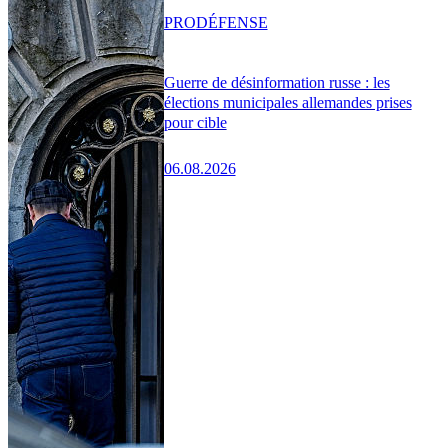
PRO
DÉFENSE
Guerre de désinformation russe : les
élections municipales allemandes prises
pour cible
06.08.2026