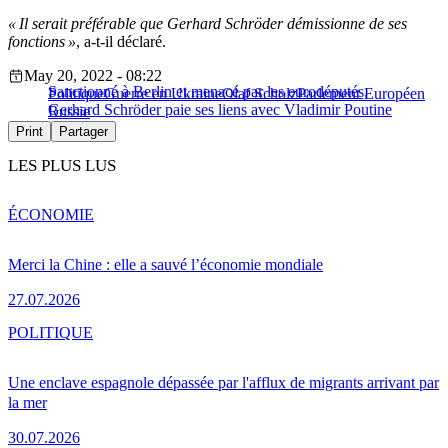
« Il serait préférable que Gerhard Schröder démissionne de ses
fonctions »
, a-t-il déclaré.
May 20, 2022 - 08:22
Sanctionné à Berlin et menacé par les eurodéputés,
Politique
Guerre en Ukraine
Olaf Scholz
Parlement Européen
Gerhard Schröder paie ses liens avec Vladimir Poutine
Russie
Print
Partager
LES PLUS LUS
ÉCONOMIE
Merci la Chine : elle a sauvé l’économie mondiale
27.07.2026
POLITIQUE
Une enclave espagnole dépassée par l'afflux de migrants arrivant par
la mer
30.07.2026