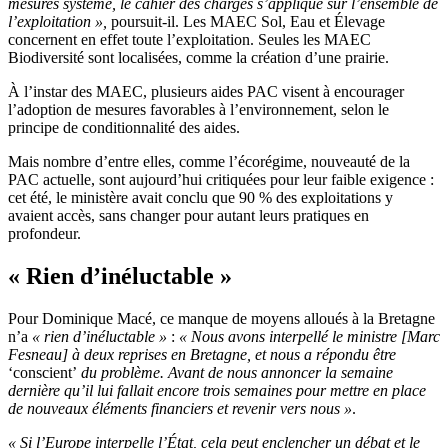
mesures système, le cahier des charges s’applique sur l’ensemble de
l’exploitation »,
poursuit-il. Les MAEC Sol, Eau et Élevage
concernent en effet toute l’exploitation. Seules les MAEC
Biodiversité sont localisées, comme la création d’une prairie.
À l’instar des MAEC, plusieurs aides PAC visent à encourager
l’adoption de mesures favorables à l’environnement, selon le
principe de conditionnalité des aides.
Mais nombre d’entre elles, comme l’écorégime, nouveauté de la
PAC actuelle, sont aujourd’hui critiquées pour leur faible exigence :
cet été, le ministère avait conclu que 90 % des exploitations y
avaient accès, sans changer pour autant leurs pratiques en
profondeur.
« Rien d’inéluctable »
Pour Dominique Macé, ce manque de moyens alloués à la Bretagne
n’a
« rien d’inéluctable »
:
« Nous avons interpellé le ministre [Marc
Fesneau] à deux reprises en Bretagne, et nous a répondu être
‘conscient’
du problème. Avant de nous annoncer la semaine
dernière qu’il lui fallait encore trois semaines pour mettre en place
de nouveaux éléments financiers et revenir vers nous »
.
« Si l’Europe interpelle l’État, cela peut enclencher un débat et le