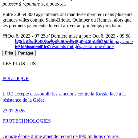
pousser à répondre »
, ajoute-t-il.
Entre 200 et 300 agriculteurs ont manifesté mercredi dans plusieurs
grandes villes comme Saint-Brieuc, Quimper ou Rennes, alors que
les premiers paiements doivent arriver au printemps prochain.
Oct 6, 2023 - 07:25
Dernière mise à jour: Oct 6, 2023 - 09:58
Les incitations écologiques du nouveau cadre de la
Agriculture & Alimentation
Bretagne
Confédération paysanne
PAC donnent des résultats mitigés, selon une étude
manifestation
PAC
Print
Partager
LES PLUS LUS
POLITIQUE
L'UE accepte d'assouplir les sanctions contre la Russie face à la
résistance de la Grèce
23.07.2026
PRO
TECHNOLOGIES
Google écope d’une amende record de 890 millions d’euros