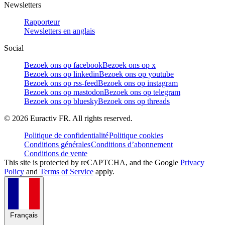
Newsletters
Rapporteur
Newsletters en anglais
Social
Bezoek ons op facebook
Bezoek ons op x
Bezoek ons op linkedin
Bezoek ons op youtube
Bezoek ons op rss-feed
Bezoek ons op instagram
Bezoek ons op mastodon
Bezoek ons op telegram
Bezoek ons op bluesky
Bezoek ons op threads
©
2026
Euractiv FR. All rights reserved.
Politique de confidentialité
Politique cookies
Conditions générales
Conditions d’abonnement
Conditions de vente
This site is protected by reCAPTCHA, and the Google
Privacy
Policy
and
Terms of Service
apply.
Français