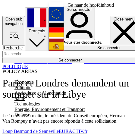
Ga naar de hoofdinhoud
Se connecter
Open sub
Close menu
English
navigation
Français
Deutsch
Vous êtes déconnecté.
Recherche
Se connecter
Español
Lumières éteintes
Se connecter
Rapporteur
Politique
Économie
Newsletters
Evénements
Em
POLITIQUE
POLICY AREAS
Paris et Londres demandent un
Economie
Politique
sommet sur la Libye
Agriculture et Alimentation
Santé
Technologies
Energie, Environnement et Transport
Défense
Le 1er mars au matin, le président du Conseil européen, Herman
Van Rompuy n’avait pas encore répondu à cette sollicitation.
Loup Besmond de Senneville
EURACTIV.fr