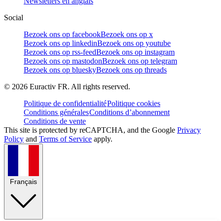
Newsletters en anglais
Social
Bezoek ons op facebook
Bezoek ons op x
Bezoek ons op linkedin
Bezoek ons op youtube
Bezoek ons op rss-feed
Bezoek ons op instagram
Bezoek ons op mastodon
Bezoek ons op telegram
Bezoek ons op bluesky
Bezoek ons op threads
©
2026
Euractiv FR. All rights reserved.
Politique de confidentialité
Politique cookies
Conditions générales
Conditions d’abonnement
Conditions de vente
This site is protected by reCAPTCHA, and the Google
Privacy
Policy
and
Terms of Service
apply.
Français