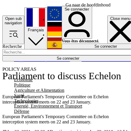
Ga naar de hoofdinhoud
Se connecter
Open sub
Close menu
English
navigation
Français
Deutsch
Vous êtes déconnecté.
Recherche
Se connecter
Español
Lumières éteintes
Se connecter
Rapporteur
Politique
Économie
Newsletters
Evénements
Em
POLICY AREAS
Parliament to discuss Echelon
Economie
Politique
Agriculture et Alimentation
Santé
European Parliament's Temporary Committee on Echelon
Technologies
interception system meets on 22 and 23 January.
Energie, Environnement et Transport
Défense
European Parliament’s Temporary Committee on Echelon
interception system meets on 22 and 23 January.