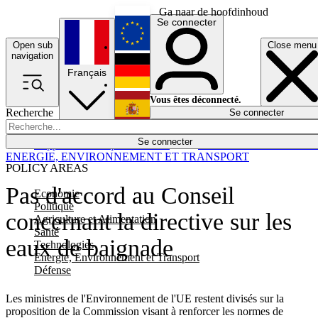
Ga naar de hoofdinhoud
Se connecter
Open sub
Close menu
English
navigation
Français
Deutsch
Vous êtes déconnecté.
Recherche
Se connecter
Español
Lumières éteintes
Se connecter
Rapporteur
Politique
Économie
Newsletters
Evénements
Em
ENERGIE, ENVIRONNEMENT ET TRANSPORT
POLICY AREAS
Pas d'accord au Conseil
Economie
Politique
concernant la directive sur les
Agriculture et Alimentation
Santé
eaux de baignade
Technologies
Energie, Environnement et Transport
Défense
Les ministres de l'Environnement de l'UE restent divisés sur la
proposition de la Commission visant à renforcer les normes de