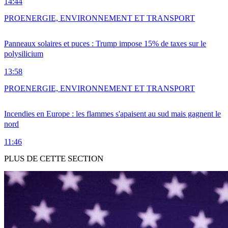
14:44
PRO
ENERGIE, ENVIRONNEMENT ET TRANSPORT
Panneaux solaires et puces : Trump impose 15% de taxes sur le
polysilicium
13:58
PRO
ENERGIE, ENVIRONNEMENT ET TRANSPORT
Incendies en Europe : les flammes s'apaisent au sud mais gagnent le
nord
11:46
PLUS DE CETTE SECTION