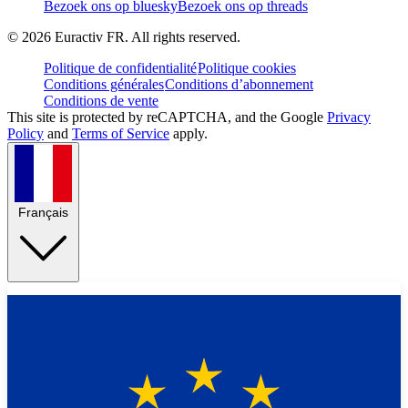
Bezoek ons op bluesky
Bezoek ons op threads
©
2026
Euractiv FR. All rights reserved.
Politique de confidentialité
Politique cookies
Conditions générales
Conditions d’abonnement
Conditions de vente
This site is protected by reCAPTCHA, and the Google
Privacy
Policy
and
Terms of Service
apply.
Français