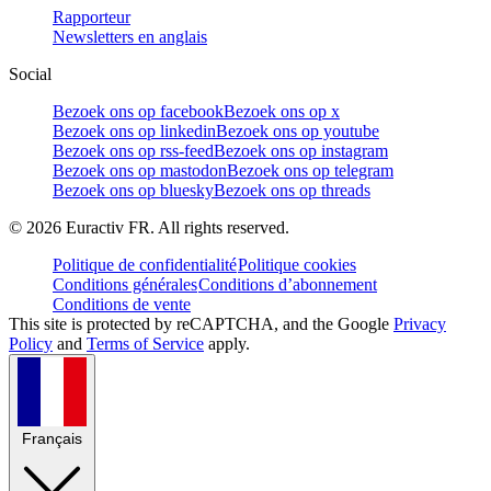
Rapporteur
Newsletters en anglais
Social
Bezoek ons op facebook
Bezoek ons op x
Bezoek ons op linkedin
Bezoek ons op youtube
Bezoek ons op rss-feed
Bezoek ons op instagram
Bezoek ons op mastodon
Bezoek ons op telegram
Bezoek ons op bluesky
Bezoek ons op threads
©
2026
Euractiv FR. All rights reserved.
Politique de confidentialité
Politique cookies
Conditions générales
Conditions d’abonnement
Conditions de vente
This site is protected by reCAPTCHA, and the Google
Privacy
Policy
and
Terms of Service
apply.
Français