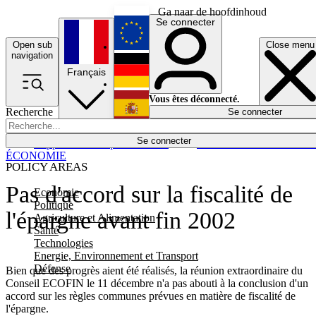
Ga naar de hoofdinhoud
Se connecter
Open sub
Close menu
English
navigation
Français
Deutsch
Vous êtes déconnecté.
Recherche
Se connecter
Español
Lumières éteintes
Se connecter
Rapporteur
Politique
Économie
Newsletters
Evénements
Em
ÉCONOMIE
POLICY AREAS
Pas d'accord sur la fiscalité de
Economie
Politique
l'épargne avant fin 2002
Agriculture et Alimentation
Santé
Technologies
Energie, Environnement et Transport
Défense
Bien que des progrès aient été réalisés, la réunion extraordinaire du
Conseil ECOFIN le 11 décembre n'a pas abouti à la conclusion d'un
accord sur les règles communes prévues en matière de fiscalité de
l'épargne.