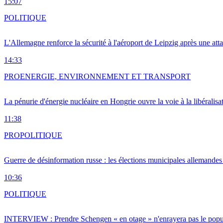
15:07
POLITIQUE
L'Allemagne renforce la sécurité à l'aéroport de Leipzig après une at
14:33
PRO
ENERGIE, ENVIRONNEMENT ET TRANSPORT
La pénurie d'énergie nucléaire en Hongrie ouvre la voie à la libéralis
11:38
PRO
POLITIQUE
Guerre de désinformation russe : les élections municipales allemandes 
10:36
POLITIQUE
INTERVIEW : Prendre Schengen « en otage » n'enrayera pas le popu