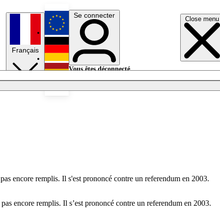
Se connecter
Close menu
English
Français
Deutsch
Vous êtes déconnecté.
Se connecter
Español
Lumières éteintes
as encore remplis. Il s'est prononcé contre un referendum en 2003.
pas encore remplis. Il s’est prononcé contre un referendum en 2003.