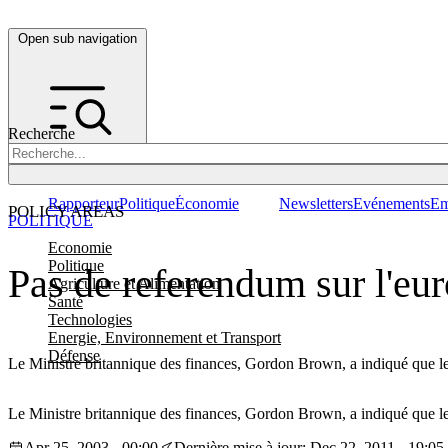
Open sub navigation
Recherche
Rapporteur
Politique
Économie
Newsletters
Evénements
Em
POLICY AREAS
POLITIQUE
Economie
Politique
Pas de referendum sur l'eu
Agriculture et Alimentation
Santé
Technologies
Energie, Environnement et Transport
Défense
Le Ministre britannique des finances, Gordon Brown, a indiqué que l
Le Ministre britannique des finances, Gordon Brown, a indiqué que l
Apr 25, 2003 - 00:00
Dernière mise à jour: Dec 22, 2011 - 19:05