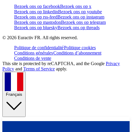
Bezoek ons op facebook
Bezoek ons op x
Bezoek ons op linkedin
Bezoek ons op youtube
Bezoek ons op rss-feed
Bezoek ons op instagram
Bezoek ons op mastodon
Bezoek ons op telegram
Bezoek ons op bluesky
Bezoek ons op threads
©
2026
Euractiv FR. All rights reserved.
Politique de confidentialité
Politique cookies
Conditions générales
Conditions d’abonnement
Conditions de vente
This site is protected by reCAPTCHA, and the Google
Privacy
Policy
and
Terms of Service
apply.
Français