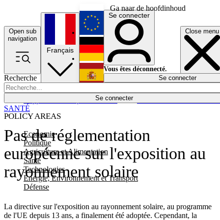
Ga naar de hoofdinhoud
Se connecter
Open sub
Close menu
English
navigation
Français
Deutsch
Vous êtes déconnecté.
Recherche
Se connecter
Español
Lumières éteintes
Se connecter
Rapporteur
Politique
Économie
Newsletters
Evénements
Em
SANTÉ
POLICY AREAS
Pas de réglementation
Economie
Politique
européenne sur l'exposition au
Agriculture et Alimentation
Santé
rayonnement solaire
Technologies
Energie, Environnement et Transport
Défense
La directive sur l'exposition au rayonnement solaire, au programme
de l'UE depuis 13 ans, a finalement été adoptée. Cependant, la