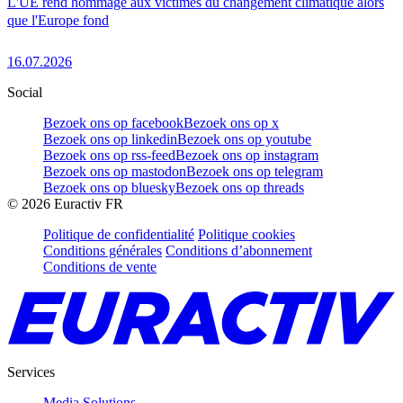
L'UE rend hommage aux victimes du changement climatique alors
que l'Europe fond
16.07.2026
Social
Bezoek ons op facebook
Bezoek ons op x
Bezoek ons op linkedin
Bezoek ons op youtube
Bezoek ons op rss-feed
Bezoek ons op instagram
Bezoek ons op mastodon
Bezoek ons op telegram
Bezoek ons op bluesky
Bezoek ons op threads
©
2026
Euractiv FR
Politique de confidentialité
Politique cookies
Conditions générales
Conditions d’abonnement
Conditions de vente
Services
Media Solutions