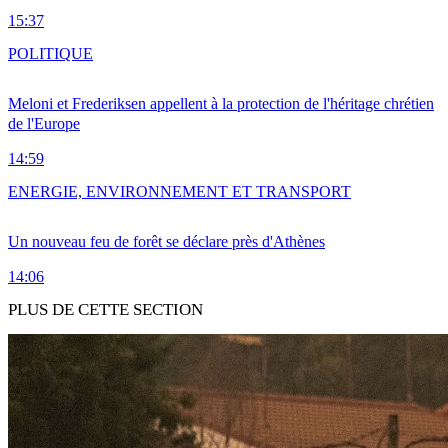
15:37
POLITIQUE
Meloni et Frederiksen appellent à la protection de l'héritage chrétien
de l'Europe
14:59
ENERGIE, ENVIRONNEMENT ET TRANSPORT
Un nouveau feu de forêt se déclare près d'Athènes
14:06
PLUS DE CETTE SECTION