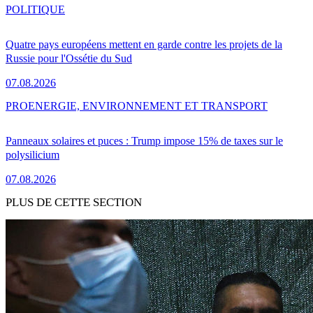
POLITIQUE
Quatre pays européens mettent en garde contre les projets de la
Russie pour l'Ossétie du Sud
07.08.2026
PRO
ENERGIE, ENVIRONNEMENT ET TRANSPORT
Panneaux solaires et puces : Trump impose 15% de taxes sur le
polysilicium
07.08.2026
PLUS DE CETTE SECTION