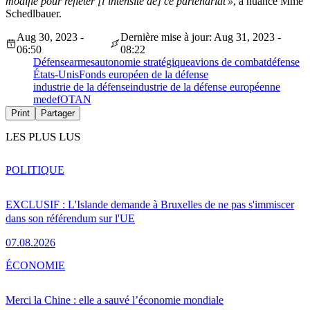
modifié pour refléter [l’intensité de] ce partenariat »
, a nuancé Mme
Schedlbauer.
Aug 30, 2023 -
Dernière mise à jour: Aug 31, 2023 -
06:50
08:22
Défense
armes
autonomie stratégique
avions de combat
défense
États-Unis
Fonds européen de la défense
industrie de la défense
industrie de la défense européenne
medef
OTAN
Print
Partager
LES PLUS LUS
POLITIQUE
EXCLUSIF : L'Islande demande à Bruxelles de ne pas s'immiscer
dans son référendum sur l'UE
07.08.2026
ÉCONOMIE
Merci la Chine : elle a sauvé l’économie mondiale