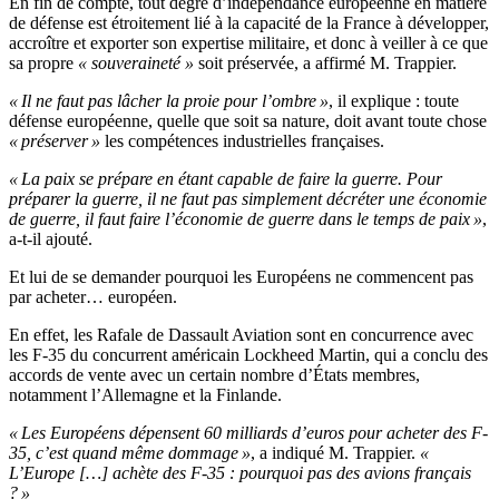
En fin de compte, tout degré d’indépendance européenne en matière
de défense est étroitement lié à la capacité de la France à développer,
accroître et exporter son expertise militaire, et donc à veiller à ce que
sa propre
«
souveraineté »
soit préservée, a affirmé M. Trappier.
« Il ne faut pas lâcher la proie pour l’ombre »
, il explique : toute
défense européenne, quelle que soit sa nature, doit avant toute chose
« préserver »
les compétences industrielles françaises.
« La paix se prépare en étant capable de faire la guerre. Pour
préparer la guerre, il ne faut pas simplement décréter une économie
de guerre, il faut faire l’économie de guerre dans le temps de paix »
,
a-t-il ajouté.
Et lui de se demander pourquoi les Européens ne commencent pas
par acheter… européen.
En effet, les Rafale de Dassault Aviation sont en concurrence avec
les F-35 du concurrent américain Lockheed Martin, qui a conclu des
accords de vente avec un certain nombre d’États membres,
notamment l’Allemagne et la Finlande.
« Les Européens dépensent 60 milliards d’euros pour acheter des F-
35, c’est quand même dommage »
, a indiqué M. Trappier.
«
L’Europe […] achète des F-35 : pourquoi pas des avions français
? »