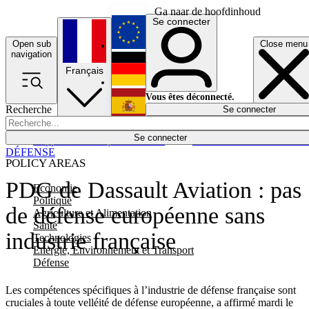
Ga naar de hoofdinhoud
Se connecter
Open sub
Close menu
English
navigation
Français
Deutsch
Vous êtes déconnecté.
Recherche
Se connecter
Español
Lumières éteintes
Se connecter
Rapporteur
Politique
Économie
Newsletters
Evénements
Em
DÉFENSE
POLICY AREAS
PDG de Dassault Aviation : pas
Economie
Politique
de défense européenne sans
Agriculture et Alimentation
Santé
industrie française
Technologies
Energie, Environnement et Transport
Défense
Les compétences spécifiques à l’industrie de défense française sont
cruciales à toute velléité de défense européenne, a affirmé mardi le