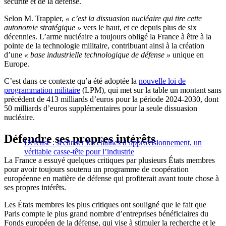
sécurité et de la défense.
Selon M. Trappier,
« c’est la dissuasion nucléaire qui tire cette
autonomie stratégique
»
vers le haut, et ce depuis plus de six
décennies. L’arme nucléaire a toujours obligé la France à être à la
pointe de la technologie militaire, contribuant ainsi à la création
d’une
«
base industrielle technologique de défense »
unique en
Europe.
C’est dans ce contexte qu’a été adoptée la
nouvelle loi de
programmation militaire
(LPM), qui met sur la table un montant sans
précédent de 413 milliards d’euros pour la période 2024-2030, dont
50 milliards d’euros supplémentaires pour la seule dissuasion
nucléaire.
Défendre ses propres intérêts
Défense : sécuriser les chaînes d’approvisionnement, un
véritable casse-tête pour l’industrie
La France a essuyé quelques critiques par plusieurs États membres
pour avoir toujours soutenu un programme de coopération
européenne en matière de défense qui profiterait avant toute chose à
ses propres intérêts.
Les États membres les plus critiques ont souligné que le fait que
Paris compte le plus grand nombre d’entreprises bénéficiaires du
Fonds européen de la défense, qui vise à stimuler la recherche et le