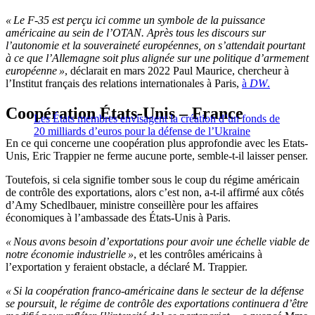
« Le F-35 est perçu ici comme un symbole de la puissance
américaine au sein de l’OTAN. Après tous les discours sur
l’autonomie et la souveraineté européennes, on s’attendait pourtant
à ce que l’Allemagne soit plus alignée sur une politique d’armement
européenne »
, déclarait en mars 2022 Paul Maurice, chercheur à
l’Institut français des relations internationales à Paris,
à
DW
.
Coopération États-Unis – France
Les États membres envisagent la création d’un fonds de
20 milliards d’euros pour la défense de l’Ukraine
En ce qui concerne une coopération plus approfondie avec les Etats-
Unis, Eric Trappier ne ferme aucune porte, semble-t-il laisser penser.
Toutefois, si cela signifie tomber sous le coup du régime américain
de contrôle des exportations, alors c’est non, a-t-il affirmé aux côtés
d’Amy Schedlbauer, ministre conseillère pour les affaires
économiques à l’ambassade des États-Unis à Paris.
« Nous avons besoin d’exportations pour avoir une échelle viable de
notre économie industrielle »
, et les contrôles américains à
l’exportation y feraient obstacle, a déclaré M. Trappier.
« Si la coopération franco-américaine dans le secteur de la défense
se poursuit, le régime de contrôle des exportations continuera d’être