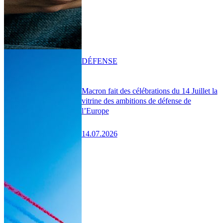
DÉFENSE
Macron fait des célébrations du 14 Juillet la
vitrine des ambitions de défense de
l’Europe
14.07.2026