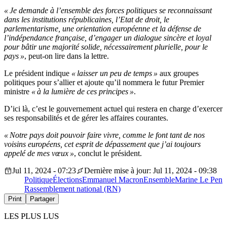
« Je demande à l’ensemble des forces politiques se reconnaissant
dans les institutions républicaines, l’Etat de droit, le
parlementarisme, une orientation européenne et la défense de
l’indépendance française, d’engager un dialogue sincère et loyal
pour bâtir une majorité solide, nécessairement plurielle, pour le
pays »
, peut-on lire dans la lettre.
Le président indique
« laisser un peu de temps »
aux groupes
politiques pour s’allier et ajoute qu’il nommera le futur Premier
ministre
« à la lumière de ces principes »
.
D’ici là, c’est le gouvernement actuel qui restera en charge d’exercer
ses responsabilités et de gérer les affaires courantes.
« Notre pays doit pouvoir faire vivre, comme le font tant de nos
voisins européens, cet esprit de dépassement que j’ai toujours
appelé de mes vœux »
, conclut le président.
Jul 11, 2024 - 07:23
Dernière mise à jour: Jul 11, 2024 - 09:38
Politique
Élections
Emmanuel Macron
Ensemble
Marine Le Pen
Rassemblement national (RN)
Print
Partager
LES PLUS LUS