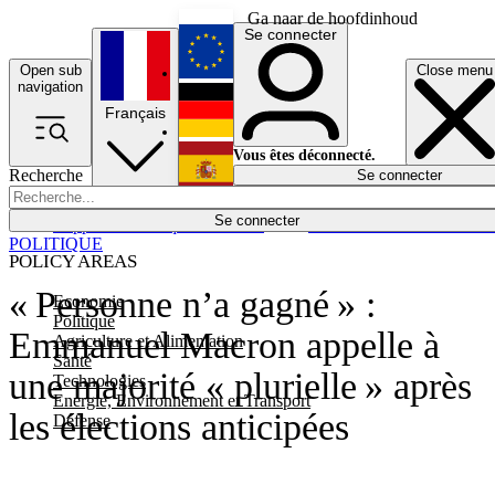
Ga naar de hoofdinhoud
Se connecter
Open sub
Close menu
English
navigation
Français
Deutsch
Vous êtes déconnecté.
Recherche
Se connecter
Español
Lumières éteintes
Se connecter
Rapporteur
Politique
Économie
Newsletters
Evénements
Em
POLITIQUE
POLICY AREAS
« Personne n’a gagné » :
Economie
Politique
Emmanuel Macron appelle à
Agriculture et Alimentation
Santé
une majorité « plurielle » après
Technologies
Energie, Environnement et Transport
les élections anticipées
Défense