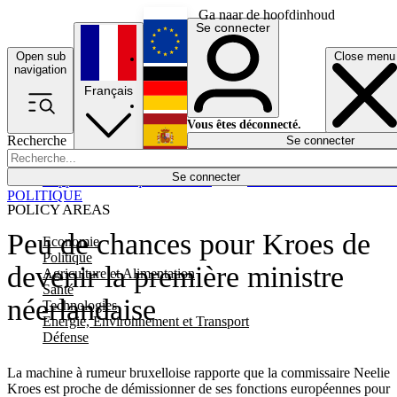
Ga naar de hoofdinhoud
Se connecter
Open sub
Close menu
English
navigation
Français
Deutsch
Vous êtes déconnecté.
Recherche
Se connecter
Español
Lumières éteintes
Se connecter
Rapporteur
Politique
Économie
Newsletters
Evénements
Em
POLITIQUE
POLICY AREAS
Peu de chances pour Kroes de
Economie
Politique
devenir la première ministre
Agriculture et Alimentation
Santé
néerlandaise
Technologies
Energie, Environnement et Transport
Défense
La machine à rumeur bruxelloise rapporte que la commissaire Neelie
Kroes est proche de démissionner de ses fonctions européennes pour