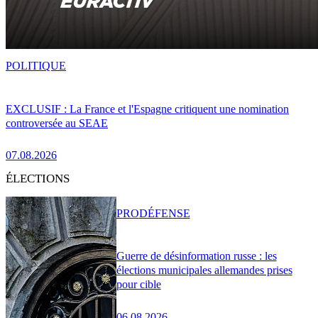
POLITIQUE
EXCLUSIF : La France et l'Espagne critiquent une nomination
controversée au SEAE
07.08.2026
ÉLECTIONS
PRO
DÉFENSE
Guerre de désinformation russe : les
élections municipales allemandes prises
pour cible
06.08.2026