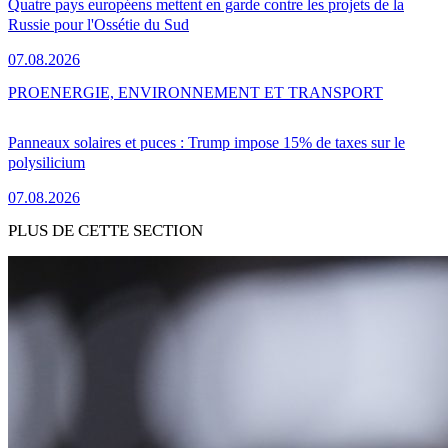
Quatre pays européens mettent en garde contre les projets de la
Russie pour l'Ossétie du Sud
07.08.2026
PRO
ENERGIE, ENVIRONNEMENT ET TRANSPORT
Panneaux solaires et puces : Trump impose 15% de taxes sur le
polysilicium
07.08.2026
PLUS DE CETTE SECTION