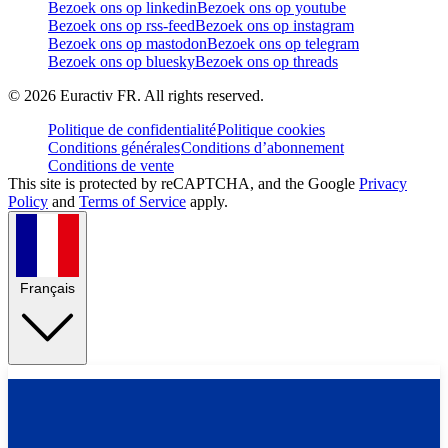
Bezoek ons op linkedin
Bezoek ons op youtube
Bezoek ons op rss-feed
Bezoek ons op instagram
Bezoek ons op mastodon
Bezoek ons op telegram
Bezoek ons op bluesky
Bezoek ons op threads
©
2026
Euractiv FR. All rights reserved.
Politique de confidentialité
Politique cookies
Conditions générales
Conditions d’abonnement
Conditions de vente
This site is protected by reCAPTCHA, and the Google
Privacy
Policy
and
Terms of Service
apply.
Français