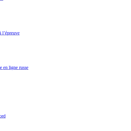
à l’épreuve
e en ligne russe
ord