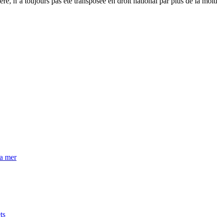
ière, n’a toujours pas été transposée en droit national par plus de la moi
la mer
ts