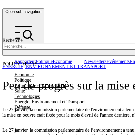
Open sub navigation
Recherche
Rapporteur
Politique
Économie
Newsletters
Evénements
Em
POLICY AREAS
ENERGIE, ENVIRONNEMENT ET TRANSPORT
Economie
Politique
Peu de progrès sur la mise 
Agriculture et Alimentation
Santé
Technologies
Energie, Environnement et Transport
Défense
Le 27 janvier, la commission parlementaire de l'environnement a tenu 
la mise en oeuvre était fixée pour le mois d'avril de l'année dernière, 
Le 27 janvier, la commission parlementaire de l’environnement a tenu 