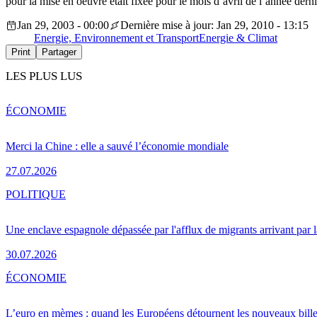
pour la mise en oeuvre était fixée pour le mois d’avril de l’année dern
Jan 29, 2003 - 00:00
Dernière mise à jour: Jan 29, 2010 - 13:15
Energie, Environnement et Transport
Energie & Climat
Print
Partager
LES PLUS LUS
ÉCONOMIE
Merci la Chine : elle a sauvé l’économie mondiale
27.07.2026
POLITIQUE
Une enclave espagnole dépassée par l'afflux de migrants arrivant par 
30.07.2026
ÉCONOMIE
L’euro en mèmes : quand les Européens détournent les nouveaux bille