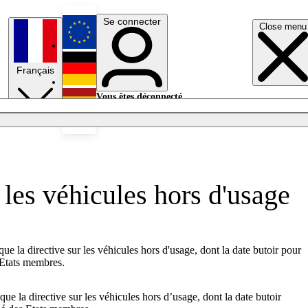
Se connecter
Close menu
English
Français
Deutsch
Vous êtes déconnecté.
Se connecter
Español
Lumières éteintes
 les véhicules hors d'usage
 la directive sur les véhicules hors d'usage, dont la date butoir pour
s Etats membres.
 la directive sur les véhicules hors d’usage, dont la date butoir