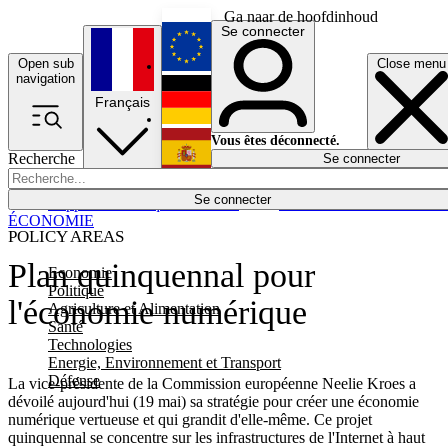
Ga naar de hoofdinhoud
Se connecter
Open sub
Close menu
English
navigation
Français
Deutsch
Vous êtes déconnecté.
Recherche
Se connecter
Español
Lumières éteintes
Se connecter
Rapporteur
Politique
Économie
Newsletters
Evénements
Em
ÉCONOMIE
POLICY AREAS
Plan quinquennal pour
Economie
Politique
l'économie numérique
Agriculture et Alimentation
Santé
Technologies
Energie, Environnement et Transport
Défense
La vice-présidente de la Commission européenne Neelie Kroes a
dévoilé aujourd'hui (19 mai) sa stratégie pour créer une économie
numérique vertueuse et qui grandit d'elle-même. Ce projet
quinquennal se concentre sur les infrastructures de l'Internet à haut