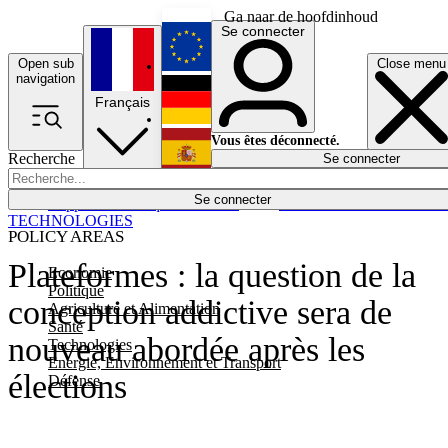
Ga naar de hoofdinhoud
Se connecter
Open sub
Close menu
English
navigation
Français
Deutsch
Vous êtes déconnecté.
Recherche
Se connecter
Español
Lumières éteintes
Se connecter
Rapporteur
Politique
Économie
Newsletters
Evénements
Em
TECHNOLOGIES
POLICY AREAS
Plateformes : la question de la
Economie
Politique
conception addictive sera de
Agriculture et Alimentation
Santé
nouveau abordée après les
Technologies
Energie, Environnement et Transport
élections
Défense