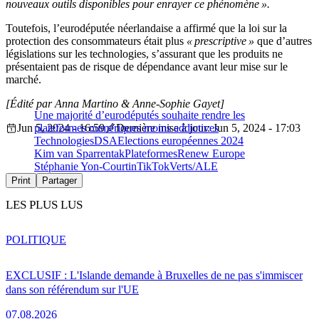
nouveaux outils disponibles pour enrayer ce phénomène ».
Toutefois, l’eurodéputée néerlandaise a affirmé que la loi sur la
protection des consommateurs était plus
« prescriptive »
que d’autres
législations sur les technologies, s’assurant que les produits ne
présentaient pas de risque de dépendance avant leur mise sur le
marché.
[Édité par Anna Martino & Anne-Sophie Gayet]
Une majorité d’eurodéputés souhaite rendre les
Jun 5, 2024 - 16:59
plateformes numériques moins addictives
Dernière mise à jour: Jun 5, 2024 - 17:03
Technologies
DSA
Elections européennes 2024
Kim van Sparrentak
Plateformes
Renew Europe
Stéphanie Yon-Courtin
TikTok
Verts/ALE
Print
Partager
LES PLUS LUS
POLITIQUE
EXCLUSIF : L'Islande demande à Bruxelles de ne pas s'immiscer
dans son référendum sur l'UE
07.08.2026