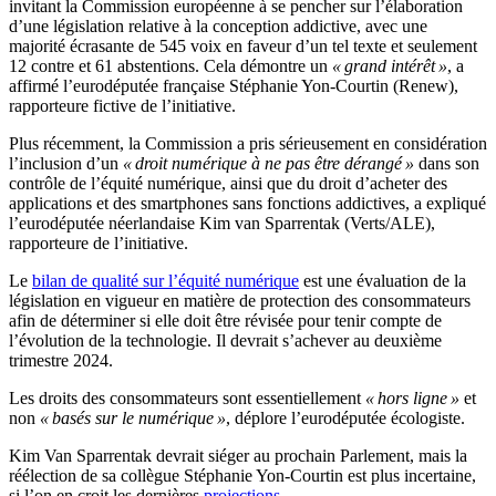
invitant la Commission européenne à se pencher sur l’élaboration
d’une législation relative à la conception addictive, avec une
majorité écrasante de 545 voix en faveur d’un tel texte et seulement
12 contre et 61 abstentions. Cela démontre un
«
grand
intérêt »
, a
affirmé l’eurodéputée française Stéphanie Yon-Courtin (Renew),
rapporteure fictive de l’initiative.
Plus récemment, la Commission a pris sérieusement en considération
l’inclusion d’un
« droit numérique à ne pas être dérangé »
dans son
contrôle de l’équité numérique, ainsi que du droit d’acheter des
applications et des smartphones sans fonctions addictives, a expliqué
l’eurodéputée néerlandaise Kim van Sparrentak (Verts/ALE),
rapporteure de l’initiative.
Le
bilan de qualité sur l’équité numérique
est une évaluation de la
législation en vigueur en matière de protection des consommateurs
afin de déterminer si elle doit être révisée pour tenir compte de
l’évolution de la technologie. Il devrait s’achever au deuxième
trimestre 2024.
Les droits des consommateurs sont essentiellement
« hors ligne »
et
non
« basés sur le numérique »
, déplore l’eurodéputée écologiste.
Kim Van Sparrentak devrait siéger au prochain Parlement, mais la
réélection de sa collègue Stéphanie Yon-Courtin est plus incertaine,
si l’on en croit les dernières
projections
.