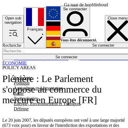
Ga naar de hoofdinhoud
Se connecter
Open sub
Close menu
English
navigation
Français
Deutsch
Vous êtes déconnecté.
Recherche
Se connecter
Español
Lumières éteintes
Se connecter
Rapporteur
Politique
Économie
Newsletters
Evénements
Em
ÉCONOMIE
POLICY AREAS
Plénière : Le Parlement
Economie
Politique
s'oppose au commerce du
Agriculture et Alimentation
Santé
mercure en Europe [FR]
Technologies
Energie, Environnement et Transport
Défense
Le 20 juin 2007, les députés européens ont voté à une large majorité
(673 voix pour) en faveur de l'interdiction des exportations et des