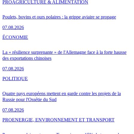
PRO
AGRICULTURE & ALIMENTATION
Poulets, bovins et ours polaires : la grippe aviaire se propage
07.08.2026
ÉCONOMIE
La « résilience surprenante » de l'Allemagne face à la forte hausse
des exportations chinoises
07.08.2026
POLITIQUE
Quatre pays européens mettent en garde contre les projets de la
Russie pour l'Ossétie du Sud
07.08.2026
PRO
ENERGIE, ENVIRONNEMENT ET TRANSPORT