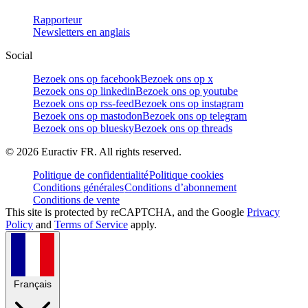
Rapporteur
Newsletters en anglais
Social
Bezoek ons op facebook
Bezoek ons op x
Bezoek ons op linkedin
Bezoek ons op youtube
Bezoek ons op rss-feed
Bezoek ons op instagram
Bezoek ons op mastodon
Bezoek ons op telegram
Bezoek ons op bluesky
Bezoek ons op threads
©
2026
Euractiv FR. All rights reserved.
Politique de confidentialité
Politique cookies
Conditions générales
Conditions d’abonnement
Conditions de vente
This site is protected by reCAPTCHA, and the Google
Privacy
Policy
and
Terms of Service
apply.
Français