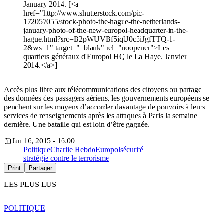
January 2014. [<a
href="http://www.shutterstock.com/pic-
172057055/stock-photo-the-hague-the-netherlands-
january-photo-of-the-new-europol-headquarter-in-the-
hague.html?src=B2pWUVBf5iqU0c3iJgfTTQ-1-
2&ws=1" target="_blank" rel="noopener">Les
quartiers généraux d'Europol HQ le La Haye. Janvier
2014.</a>]
Accès plus libre aux télécommunications des citoyens ou partage
des données des passagers aériens, les gouvernements européens se
penchent sur les moyens d’accorder davantage de pouvoirs à leurs
services de renseignements après les attaques à Paris la semaine
dernière. Une bataille qui est loin d’être gagnée.
Jan 16, 2015 - 16:00
Politique
Charlie Hebdo
Europol
sécurité
stratégie contre le terrorisme
Print
Partager
LES PLUS LUS
POLITIQUE