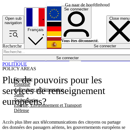
Ga naar de hoofdinhoud
Se connecter
Open sub
Close menu
English
navigation
Français
Deutsch
Vous êtes déconnecté.
Recherche
Se connecter
Español
Lumières éteintes
Se connecter
Rapporteur
Politique
Économie
Newsletters
Evénements
Em
POLITIQUE
POLICY AREAS
Plus de pouvoirs pour les
Economie
Politique
services de renseignement
Agriculture et Alimentation
Santé
européens?
Technologies
Energie, Environnement et Transport
Défense
Accès plus libre aux télécommunications des citoyens ou partage
des données des passagers aériens, les gouvernements européens se