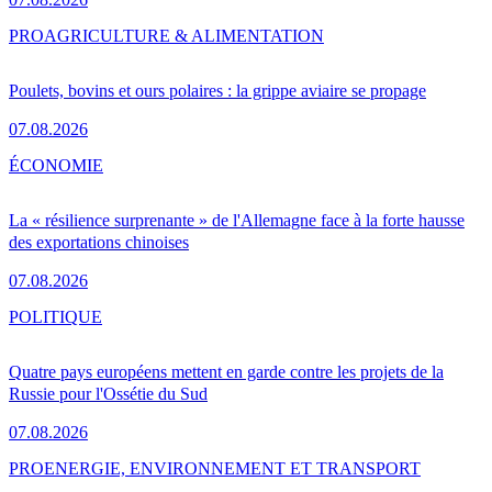
PRO
AGRICULTURE & ALIMENTATION
Poulets, bovins et ours polaires : la grippe aviaire se propage
07.08.2026
ÉCONOMIE
La « résilience surprenante » de l'Allemagne face à la forte hausse
des exportations chinoises
07.08.2026
POLITIQUE
Quatre pays européens mettent en garde contre les projets de la
Russie pour l'Ossétie du Sud
07.08.2026
PRO
ENERGIE, ENVIRONNEMENT ET TRANSPORT