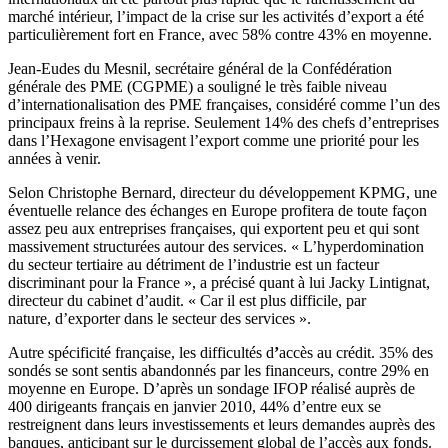
marché intérieur, l’impact de la crise sur les activités d’export a été
particulièrement fort en France, avec 58% contre 43% en moyenne.
Jean-Eudes du Mesnil, secrétaire général de la Confédération
générale des PME (CGPME) a souligné le très faible niveau
d’internationalisation des PME françaises, considéré comme l’un des
principaux freins à la reprise. Seulement 14% des chefs d’entreprises
dans l’Hexagone envisagent l’export comme une priorité pour les
années à venir.
Selon Christophe Bernard, directeur du développement KPMG, une
éventuelle relance des échanges en Europe profitera de toute façon
assez peu aux entreprises françaises, qui exportent peu et qui sont
massivement structurées autour des services. « L’hyperdomination
du secteur tertiaire au détriment de l’industrie est un facteur
discriminant pour la France », a précisé quant à lui Jacky Lintignat,
directeur du cabinet d’audit. « Car il est plus difficile, par
nature, d’exporter dans le secteur des services ».
Autre spécificité française, les difficultés d
’
accès au crédit. 35% des
sondés se sont sentis abandonnés par les financeurs, contre 29% en
moyenne en Europe. D’après un sondage IFOP réalisé auprès de
400 dirigeants français en janvier 2010, 44% d’entre eux se
restreignent dans leurs investissements et leurs demandes auprès des
banques, anticipant sur le durcissement global de l’accès aux fonds.