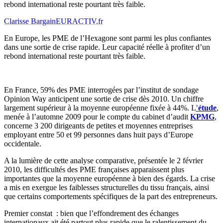
rebond international reste pourtant très faible.
Clarisse Bargain
EURACTIV.fr
En Europe, les PME de l’Hexagone sont parmi les plus confiantes
dans une sortie de crise rapide. Leur capacité réelle à profiter d’un
rebond international reste pourtant très faible.
En France, 59% des PME interrogées par l’institut de sondage
Opinion Way anticipent une sortie de crise dès 2010. Un chiffre
largement supérieur à la moyenne européenne fixée à 44%. L
’
étude
,
menée à l’automne 2009 pour le compte du cabinet d’audit
KPMG
,
concerne 3 200 dirigeants de petites et moyennes entreprises
employant entre 50 et 99 personnes dans huit pays d’Europe
occidentale.
A la lumière de cette analyse comparative, présentée le 2 février
2010, les difficultés des PME françaises apparaissent plus
importantes que la moyenne européenne à bien des égards. La crise
a mis en exergue les faiblesses structurelles du tissu français, ainsi
que certains comportements spécifiques de la part des entrepreneurs.
Premier constat : bien que l’effondrement des échanges
internationaux ait été partout plus rapide que le ralentissement du