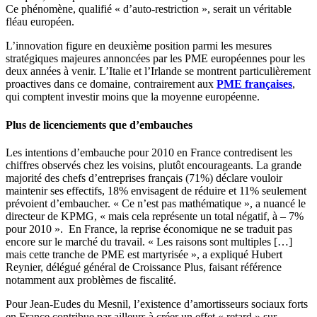
Ce phénomène, qualifié « d’auto-restriction », serait un véritable
fléau européen.
L’innovation figure en deuxième position parmi les mesures
stratégiques majeures annoncées par les PME européennes pour les
deux années à venir. L’Italie et l’Irlande se montrent particulièrement
proactives dans ce domaine, contrairement aux
PME françaises
,
qui comptent investir moins que la moyenne européenne.
Plus de licenciements que d’embauches
Les intentions d’embauche pour 2010 en France contredisent les
chiffres observés chez les voisins, plutôt encourageants. La grande
majorité des chefs d’entreprises français (71%) déclare vouloir
maintenir ses effectifs, 18% envisagent de réduire et 11% seulement
prévoient d’embaucher. « Ce n’est pas mathématique », a nuancé le
directeur de KPMG, « mais cela représente un total négatif, à – 7%
pour 2010 ». En France, la reprise économique ne se traduit pas
encore sur le marché du travail. « Les raisons sont multiples […]
mais cette tranche de PME est martyrisée », a expliqué Hubert
Reynier, délégué général de Croissance Plus, faisant référence
notamment aux problèmes de fiscalité.
Pour Jean-Eudes du Mesnil, l’existence d’amortisseurs sociaux forts
en France contribue par ailleurs à créer un effet « retard » sur