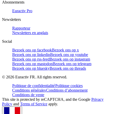
Abonnements
Euractiv Pro
Newsletters
Rapporteur
Newsletters en anglais
Social
Bezoek ons op facebook
Bezoek ons op x
Bezoek ons op linkedin
Bezoek ons op youtube
Bezoek ons op rss-feed
Bezoek ons op instagram
Bezoek ons op mastodon
Bezoek ons op telegram
Bezoek ons op bluesky
Bezoek ons op threads
©
2026
Euractiv FR. All rights reserved.
Politique de confidentialité
Politique cookies
Conditions générales
Conditions d’abonnement
Conditions de vente
This site is protected by reCAPTCHA, and the Google
Privacy
Policy
and
Terms of Service
apply.