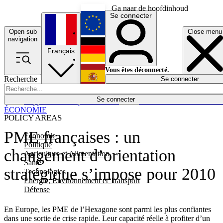
Ga naar de hoofdinhoud
Se connecter
Open sub
Close menu
English
navigation
Français
Deutsch
Vous êtes déconnecté.
Recherche
Se connecter
Español
Lumières éteintes
Se connecter
Rapporteur
Politique
Économie
Newsletters
Evénements
Em
ÉCONOMIE
POLICY AREAS
PME françaises : un
Economie
Politique
changement d’orientation
Agriculture et Alimentation
Santé
stratégique s’impose pour 2010
Technologies
Energie, Environnement et Transport
Défense
En Europe, les PME de l’Hexagone sont parmi les plus confiantes
dans une sortie de crise rapide. Leur capacité réelle à profiter d’un