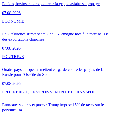
Poulets, bovins et ours polaires : la grippe aviaire se propage
07.08.2026
ÉCONOMIE
La « résilience surprenante » de l'Allemagne face à la forte hausse
des exportations chinoises
07.08.2026
POLITIQUE
Quatre pays européens mettent en garde contre les projets de la
Russie pour l'Ossétie du Sud
07.08.2026
PRO
ENERGIE, ENVIRONNEMENT ET TRANSPORT
Panneaux solaires et puces : Trump impose 15% de taxes sur le
polysilicium