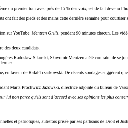
sième du premier tour avec près de 15 % des voix, est de fait devenu l’
ts ont fait des pieds et des mains cette dernière semaine pour courtiser 
ssion sur YouTube,
Mentzen Grills
, pendant 90 minutes chacun. Les vidéo
re des deux candidats.
trangères Radosław Sikorski, Sławomir Mentzen a été contraint de se joi
dernier.
gne, en faveur de Rafał Trzaskowski. De récents sondages suggèrent que
dant Marta Prochwicz-Jazowski, directrice adjointe du bureau de Varso
our lui non parce qu’ils sont d’accord avec ses opinions les plus conser
elles et patriotiques, autrefois prisée par ses partisans de Droit et Just