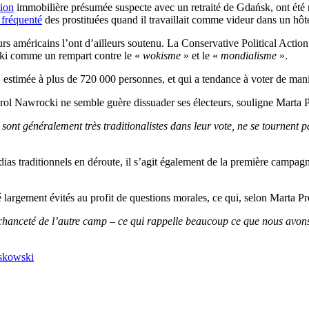
tion
immobilière présumée suspecte avec un retraité de Gdańsk, ont été rap
 fréquenté
des prostituées quand il travaillait comme videur dans un hôte
s américains l’ont d’ailleurs soutenu. La Conservative Political Actio
cki comme un rempart contre le «
wokisme
» et le «
mondialisme
».
 estimée à plus de 720 000 personnes, et qui a tendance à voter de mani
l Nawrocki ne semble guère dissuader ses électeurs, souligne Marta 
 sont généralement très traditionalistes dans leur vote, ne se tournent p
dias traditionnels en déroute, il s’agit également de la première campagn
été largement évités au profit de questions morales, ce qui, selon Marta 
méchanceté de l’autre camp – ce qui rappelle beaucoup ce que nous avon
askowski