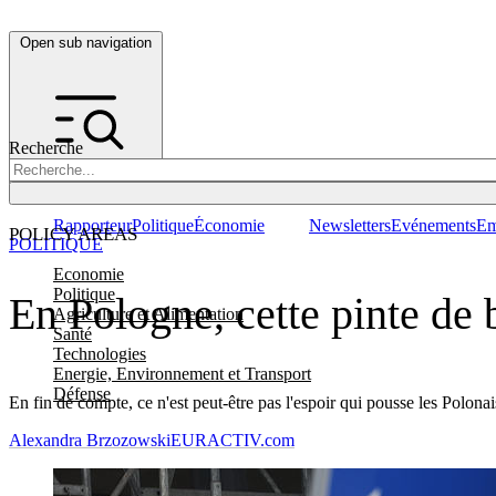
Open sub navigation
Recherche
Rapporteur
Politique
Économie
Newsletters
Evénements
Em
POLICY AREAS
POLITIQUE
Economie
Politique
En Pologne, cette pinte de b
Agriculture et Alimentation
Santé
Technologies
Energie, Environnement et Transport
Défense
En fin de compte, ce n'est peut-être pas l'espoir qui pousse les Polonais
Alexandra Brzozowski
EURACTIV.com