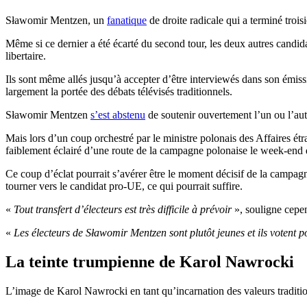
Sławomir Mentzen, un
fanatique
de droite radicale qui a terminé troi
Même si ce dernier a été écarté du second tour, les deux autres candida
libertaire.
Ils sont même allés jusqu’à accepter d’être interviewés dans son émi
largement la portée des débats télévisés traditionnels.
Sławomir Mentzen
s’est abstenu
de soutenir ouvertement l’un ou l’aut
Mais lors d’un coup orchestré par le ministre polonais des Affaires é
faiblement éclairé d’une route de la campagne polonaise le week-end 
Ce coup d’éclat pourrait s’avérer être le moment décisif de la campa
tourner vers le candidat pro-UE, ce qui pourrait suffire.
«
Tout transfert d’électeurs est très difficile à prévoir
», souligne cepen
«
Les électeurs de Sławomir Mentzen sont plutôt jeunes et ils votent p
La teinte trumpienne de Karol Nawrocki
L’image de Karol Nawrocki en tant qu’incarnation des valeurs traditionn