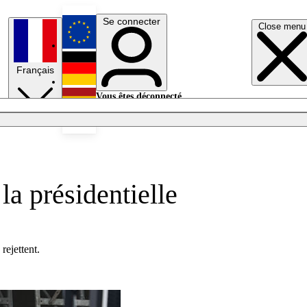
Se connecter
Close menu
English
Français
Deutsch
Vous êtes déconnecté.
Se connecter
Español
Lumières éteintes
la présidentielle
rejettent.