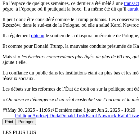
En l’espace de quelques semaines, ce dernier a été mêlé à une
transac
pègre, à l’époque où il pratiquait la boxe. Il a même été dit qu’il
aurait
Il peut donc être considéré comme le Trump polonais. Les conservateur
Rzeszów, dans le sud-est de la Pologne, où elle a salué Karol Nawro
Il a également
obtenu
le soutien de la diaspora américaine de Pologne,
Et comme pour Donald Trump, la mauvaise conduite présumée de Karo
Mais si «
les électeurs conservateurs plus âgés, de plus de 60 ans, qui
ajoute-t-elle.
La confiance du public dans les institutions étant au plus bas et les mé
réseaux sociaux.
Les débats sur les réformes de l’État de droit ou sur la politique ont 
«
On observe l’émergence d’un récit existentiel sur l’horreur et la 
May 30, 2025 - 11:06
Dernière mise à jour: Jun 2, 2025 - 10:29
Politique
Andrzej Duda
Donald Tusk
Karol Nawrocki
Rafal Trz
Print
Partager
LES PLUS LUS