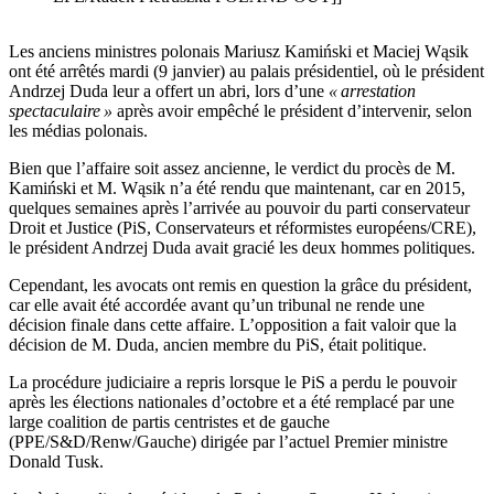
Les anciens ministres polonais Mariusz Kamiński et Maciej Wąsik
ont été arrêtés mardi (9 janvier) au palais présidentiel, où le président
Andrzej Duda leur a offert un abri, lors d’une
« arrestation
spectaculaire »
après avoir empêché le président d’intervenir, selon
les médias polonais.
Bien que l’affaire soit assez ancienne, le verdict du procès de M.
Kamiński et M. Wąsik n’a été rendu que maintenant, car en 2015,
quelques semaines après l’arrivée au pouvoir du parti conservateur
Droit et Justice (PiS, Conservateurs et réformistes européens/CRE),
le président Andrzej Duda avait gracié les deux hommes politiques.
Cependant, les avocats ont remis en question la grâce du président,
car elle avait été accordée avant qu’un tribunal ne rende une
décision finale dans cette affaire. L’opposition a fait valoir que la
décision de M. Duda, ancien membre du PiS, était politique.
La procédure judiciaire a repris lorsque le PiS a perdu le pouvoir
après les élections nationales d’octobre et a été remplacé par une
large coalition de partis centristes et de gauche
(PPE/S&D/Renw/Gauche) dirigée par l’actuel Premier ministre
Donald Tusk.