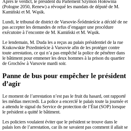
Après le verdict, le président du Parlement Szymon Hołownia
(Pologne 2050, Renew) a révoqué les mandats de député de M.
Kamiński et M. Wąsik.
Lundi, le tribunal de district de Varsovie-Śródmieście a décidé de ne
pas accepter les demandes de refus d’engager une procédure
exécutoire à l’encontre de M. Kamiński et M. Wąsik.
Le lendemain, M. Duda les a reçus au palais présidentiel de la rue
Krakowskie Przedmieście à Varsovie afin de les protéger contre
toute arrestation, ce qui n’a pas empêché la police de pénétrer dans
le bâtiment pour emmener les deux hommes à la prison du quartier
de Grochów à Varsovie mardi soir.
Panne de bus pour empêcher le président
d’agir
Le moment de l’arrestation n’est pas le fruit du hasard, ont rapporté
les médias mercredi. La police a encerclé le palais toute la journée et
a attendu le signal du Service de protection de l’État (SOP) lorsque
le président a quitté le bâtiment.
Les policiers voulaient éviter que le président se trouve dans le
palais lors de l’arrestation, car ils ne savaient pas comment il allait se