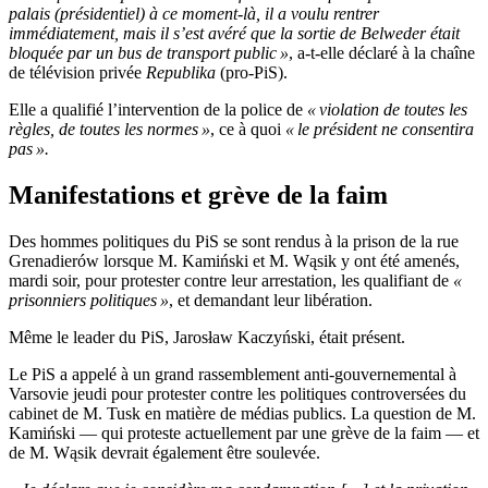
palais (présidentiel) à ce moment-là, il a voulu rentrer
immédiatement, mais il s’est avéré que la sortie de Belweder était
bloquée par un bus de transport public »
, a-t-elle déclaré à la chaîne
de télévision privée
Republika
(pro-PiS).
Elle a qualifié l’intervention de la police de
« violation de toutes les
règles, de toutes les normes »
, ce à quoi
« le président ne consentira
pas ».
Manifestations et grève de la faim
Des hommes politiques du PiS se sont rendus à la prison de la rue
Grenadierów lorsque M. Kamiński et M. Wąsik y ont été amenés,
mardi soir, pour protester contre leur arrestation, les qualifiant de
«
prisonniers politiques »
, et demandant leur libération.
Même le leader du PiS, Jarosław Kaczyński, était présent.
Le PiS a appelé à un grand rassemblement anti-gouvernemental à
Varsovie jeudi pour protester contre les politiques controversées du
cabinet de M. Tusk en matière de médias publics. La question de M.
Kamiński — qui proteste actuellement par une grève de la faim — et
de M. Wąsik devrait également être soulevée.