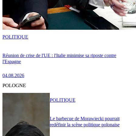
POLITIQUE
Réunion de crise de l'UE : l'Italie minimise sa riposte contre
l'Espagne
04.08.2026
POLOGNE
POLITIQUE
Le barbecue de Morawiecki pourrait
redéfinir la scène politique polonaise