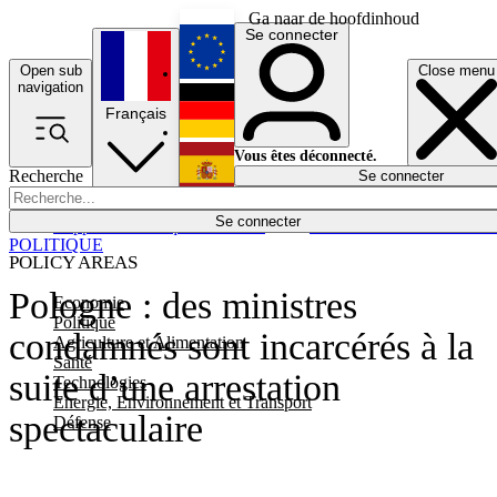
Ga naar de hoofdinhoud
Se connecter
Open sub
Close menu
English
navigation
Français
Deutsch
Vous êtes déconnecté.
Recherche
Se connecter
Español
Lumières éteintes
Se connecter
Rapporteur
Politique
Économie
Newsletters
Evénements
Em
POLITIQUE
POLICY AREAS
Pologne : des ministres
Economie
Politique
condamnés sont incarcérés à la
Agriculture et Alimentation
Santé
suite d’une arrestation
Technologies
Energie, Environnement et Transport
spectaculaire
Défense