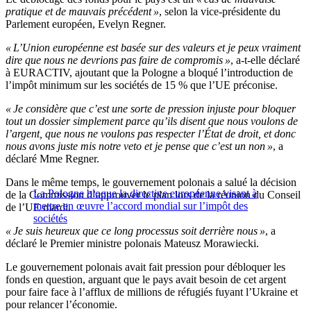
pratique et de mauvais précédent »
, selon la vice-présidente du
Parlement européen, Evelyn Regner.
« L’Union européenne est basée sur des valeurs et je peux vraiment
dire que nous ne devrions pas faire de compromis »
, a-t-elle déclaré
à EURACTIV, ajoutant que la Pologne a bloqué l’introduction de
l’impôt minimum sur les sociétés de 15 % que l’UE préconise.
« Je considère que c’est une sorte de pression injuste pour bloquer
tout un dossier simplement parce qu’ils disent que nous voulons de
l’argent, que nous ne voulons pas respecter l’État de droit, et donc
nous avons juste mis notre veto et je pense que c’est un non »
, a
déclaré Mme Regner.
Dans le même temps, le gouvernement polonais a salué la décision
La Pologne bloque la directive européenne visant à
de la Commission d’approuver le plan lors de la réunion du Conseil
mettre en œuvre l’accord mondial sur l’impôt des
de l’UE mardi.
sociétés
« Je suis heureux que ce long processus soit derrière nous »
, a
déclaré le Premier ministre polonais Mateusz Morawiecki.
Le gouvernement polonais avait fait pression pour débloquer les
fonds en question, arguant que le pays avait besoin de cet argent
pour faire face à l’afflux de millions de réfugiés fuyant l’Ukraine et
pour relancer l’économie.