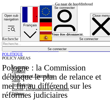
Ga naar de hoofdinhoud
Se connecter
Open sub
Close menu
English
navigation
Français
Deutsch
Vous êtes déconnecté.
Recherche
Se connecter
Español
Lumières éteintes
Se connecter
Rapporteur
Politique
Économie
Newsletters
Evénements
Em
POLITIQUE
POLICY AREAS
Pologne : la Commission
Economie
Politique
débloque le plan de relance et
Agriculture et Alimentation
Santé
met fin au différend sur les
Technologies
Energie, Environnement et Transport
réformes judiciaires
Défense