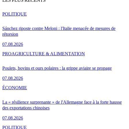
LES PLUS RÉCENTS
POLITIQUE
Sánchez riposte contre Meloni : l'Italie menacée de mesures de
rétorsion
07.08.2026
PRO
AGRICULTURE & ALIMENTATION
Poulets, bovins et ours polaires : la grippe aviaire se propage
07.08.2026
ÉCONOMIE
La « résilience surprenante » de l'Allemagne face à la forte hausse
des exportations chinoises
07.08.2026
POLITIQUE