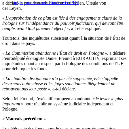
juges, un des contentieux avec l’UE
a déclaré la présidente de l’exécutif européen, Ursula von
der Leyen.
« L’approbation de ce plan est liée à des engagements clairs de la
Pologne sur l’indépendance du pouvoir judiciaire, qui devront être
remplis avant tout paiement effectif »
, a-t-elle expliqué.
Toutefois, des inquiétudes subsistent quant à la situation de l’État de
droit dans le pays.
« La Commission abandonne l’État de droit en Pologne »
, a déclaré
l’eurodéputé écologiste Daniel Freund à EURACTIV, exprimant ses
inquiétudes quant au respect par la Pologne des conditions de l’UE
pour débloquer les fonds.
« La chambre disciplinaire n’a pas été supprimée, elle s’appelle
désormais autre chose et les juges sanctionnés illégalement ne
retrouvent pas leur poste »
, a-t-il déclaré.
Selon M. Freund, l’exécutif européen abandonne
« le levier le plus
important »
pour rétablir un système judiciaire indépendant en
Pologne.
« Mauvais précédent »
Le déblocage des fonds pour le pays est un
« cas de mauvaise