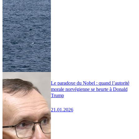
Le paradoxe du Nobel : quand l’autorité
morale norvégienne se heurte à Donald
Trump
21.01.2026