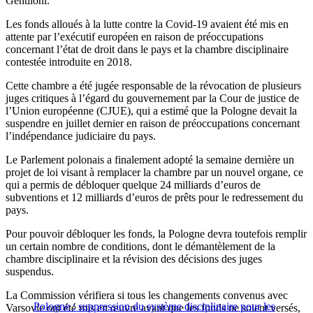
Gentiloni.
Les fonds alloués à la lutte contre la Covid-19 avaient été mis en
attente par l’exécutif européen en raison de préoccupations
concernant l’état de droit dans le pays et la chambre disciplinaire
contestée introduite en 2018.
Cette chambre a été jugée responsable de la révocation de plusieurs
juges critiques à l’égard du gouvernement par la Cour de justice de
l’Union européenne (CJUE), qui a estimé que la Pologne devait la
suspendre en juillet dernier en raison de préoccupations concernant
l’indépendance judiciaire du pays.
Le Parlement polonais a finalement adopté la semaine dernière un
projet de loi visant à remplacer la chambre par un nouvel organe, ce
qui a permis de débloquer quelque 24 milliards d’euros de
subventions et 12 milliards d’euros de prêts pour le redressement du
pays.
Pour pouvoir débloquer les fonds, la Pologne devra toutefois remplir
un certain nombre de conditions, dont le démantèlement de la
chambre disciplinaire et la révision des décisions des juges
suspendus.
La Commission vérifiera si tous les changements convenus avec
Pologne : suppression du système disciplinaire pour les
Varsovie ont été mis en œuvre avant que les fonds ne soient versés,