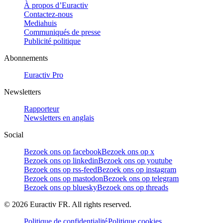
À propos d’Euractiv
Contactez-nous
Mediahuis
Communiqués de presse
Publicité politique
Abonnements
Euractiv Pro
Newsletters
Rapporteur
Newsletters en anglais
Social
Bezoek ons op facebook
Bezoek ons op x
Bezoek ons op linkedin
Bezoek ons op youtube
Bezoek ons op rss-feed
Bezoek ons op instagram
Bezoek ons op mastodon
Bezoek ons op telegram
Bezoek ons op bluesky
Bezoek ons op threads
©
2026
Euractiv FR. All rights reserved.
Politique de confidentialité
Politique cookies