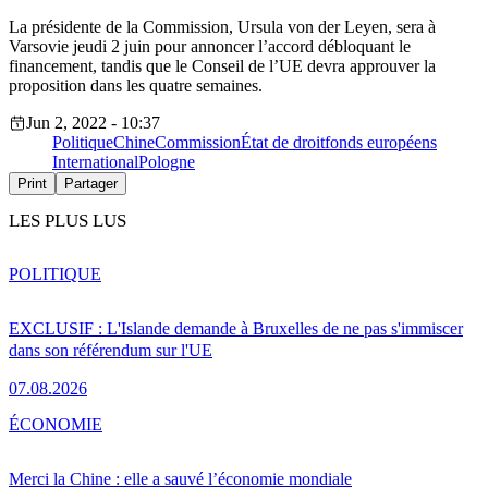
La présidente de la Commission, Ursula von der Leyen, sera à
Varsovie jeudi 2 juin pour annoncer l’accord débloquant le
financement, tandis que le Conseil de l’UE devra approuver la
proposition dans les quatre semaines.
Jun 2, 2022 - 10:37
Politique
Chine
Commission
État de droit
fonds européens
International
Pologne
Print
Partager
LES PLUS LUS
POLITIQUE
EXCLUSIF : L'Islande demande à Bruxelles de ne pas s'immiscer
dans son référendum sur l'UE
07.08.2026
ÉCONOMIE
Merci la Chine : elle a sauvé l’économie mondiale