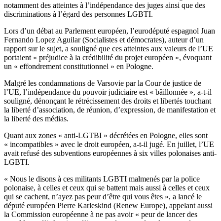
notamment des atteintes à l’indépendance des juges ainsi que des
discriminations à l’égard des personnes LGBTI.
Lors d’un débat au Parlement européen, l’eurodéputé espagnol Juan
Fernando Lopez Aguilar (Socialistes et démocrates), auteur d’un
rapport sur le sujet, a souligné que ces atteintes aux valeurs de l’UE
portaient « préjudice à la crédibilité du projet européen », évoquant
un « effondrement constitutionnel » en Pologne.
Malgré les condamnations de Varsovie par la Cour de justice de
l’UE, l’indépendance du pouvoir judiciaire est « bâillonnée », a-t-il
souligné, dénonçant le rétrécissement des droits et libertés touchant
la liberté d’association, de réunion, d’expression, de manifestation et
la liberté des médias.
Quant aux zones « anti-LGTBI » décrétées en Pologne, elles sont
« incompatibles » avec le droit européen, a-t-il jugé. En juillet, l’UE
avait refusé des subventions européennes à six villes polonaises anti-
LGBTI.
« Nous le disons à ces militants LGBTI malmenés par la police
polonaise, à celles et ceux qui se battent mais aussi à celles et ceux
qui se cachent, n’ayez pas peur d’être qui vous êtes », a lancé le
député européen Pierre Karleskind (Renew Europe), appelant aussi
la Commission européenne à ne pas avoir « peur de lancer des