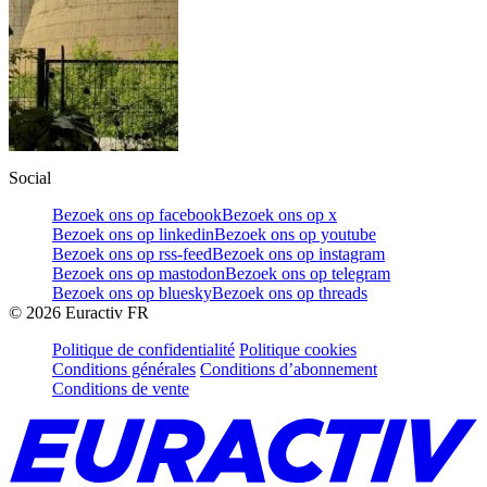
Social
Bezoek ons op facebook
Bezoek ons op x
Bezoek ons op linkedin
Bezoek ons op youtube
Bezoek ons op rss-feed
Bezoek ons op instagram
Bezoek ons op mastodon
Bezoek ons op telegram
Bezoek ons op bluesky
Bezoek ons op threads
©
2026
Euractiv FR
Politique de confidentialité
Politique cookies
Conditions générales
Conditions d’abonnement
Conditions de vente