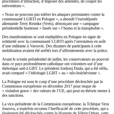
procédures d’infraction, d’imposer des amendes, de couper les
subventions ».
« Nous ne pouvons pas tolérer les attaques persistantes contre la
communauté LGBTI en Pologne », a abondé l’eurodéputée
allemande Terry Reintke (Verts), dénonçant une « campagne
présidentielle honteuse » basée sur « l’homo et la transphobie ».
Des manifestations se sont multipliées en Pologne en signe de
solidarité avec la communauté LGBTI après l’arrestation en août
d’une militante à Varsovie. Des dizaines de participants à cette
mobilisation avaient été arrêtés lors d’affrontements avec la police.
Avant le scrutin présidentiel de juillet, les conservateurs au pouvoir
dans ce pays profondément catholique ont volontiers usé d’une
rhétorique anti-LGBT. Le président Andrzej Duda, qui a été réélu,
avait comparé « l’idéologie LGBT » au « néo-bolchévisme ».
La Pologne est sous le coup d’une procédure déclenchée par la
Commission européenne en décembre 2017 pour risque de
« violation grave » des valeurs de l’UE, qui peut en théorie mener à
des sanctions.
La vice-présidente de la Commission européenne, la Tchèque Vera
Jourova, a toutefois reconnu l’inefficacité de cette procédure, qui a
également été déclenchée contre la Hongrie de Viktor Orban, cette