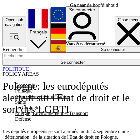
Ga naar de hoofdinhoud
Se connecter
Open sub
Close menu
English
navigation
Français
Deutsch
Vous êtes déconnecté.
Recherche
Se connecter
Español
Lumières éteintes
Se connecter
Rapporteur
Politique
Économie
Newsletters
Evénements
Em
POLITIQUE
POLICY AREAS
Pologne: les eurodéputés
Economie
Politique
alertent sur l'Etat de droit et le
Agriculture et Alimentation
Santé
sort des LGBTI
Technologies
Energie, Environnement et Transport
Défense
Les députés européens se sont alarmés lundi 14 septembre d'une
"détérioration" de la situation de l'Etat de droit en Pologne,