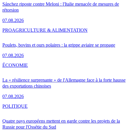
Sánchez riposte contre Meloni : l'Italie menacée de mesures de
rétorsion
07.08.2026
PRO
AGRICULTURE & ALIMENTATION
Poulets, bovins et ours polaires : la grippe aviaire se propage
07.08.2026
ÉCONOMIE
La « résilience surprenante » de l'Allemagne face à la forte hausse
des exportations chinoises
07.08.2026
POLITIQUE
Quatre pays européens mettent en garde contre les projets de la
Russie pour l'Ossétie du Sud