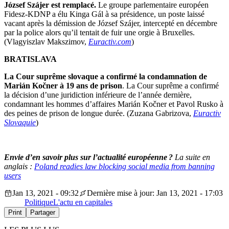
József Szájer est remplacé.
Le groupe parlementaire européen
Fidesz-KDNP a élu Kinga Gál à sa présidence, un poste laissé
vacant après la démission de József Szájer, intercepté en décembre
par la police alors qu’il tentait de fuir une orgie à Bruxelles.
(Vlagyiszlav Makszimov,
Euractiv.com
)
BRATISLAVA
La Cour suprême slovaque a confirmé la condamnation de
Marián Kočner à 19 ans de prison
. La Cour suprême a confirmé
la décision d’une juridiction inférieure de l’année dernière,
condamnant les hommes d’affaires Marián Kočner et Pavol Rusko à
des peines de prison de longue durée. (Zuzana Gabrizova,
Euractiv
Slovaquie
)
Envie d’en savoir plus sur l’actualité européenne ?
La suite en
anglais :
Poland readies law blocking social media from banning
users
Jan 13, 2021 - 09:32
Dernière mise à jour: Jan 13, 2021 - 17:03
Politique
L'actu en capitales
Print
Partager