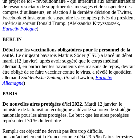
un projet de loi « révolutionnaire » qui interdirait aux administrateurs
de réseaux sociaux de supprimer des messages et de suspendre des
comptes d’utilisateurs, en réaction à la dernière décision de Twitter,
Facebook et Instagram de suspendre les comptes privés du président
américain sortant Donald Trump. (Aleksandra Krzysztoszek,
Euractiv Pologne
)
BERLIN
Débat sur les vaccinations obligatoires pour le personnel de la
santé.
Le dirigeant bavarois Markus Söder (CSU) a lancé un débat
mardi (12 janvier), après avoir suggéré que le corps médical
allemand, en particulier les travailleurs des maisons de repos, devrait
être obligé de se faire vacciner contre le virus, a révélé le quotidien
allemand
Süddeutsche Zeitung
. (Sarah Lawton,
Euractiv
Allemagne
)
PARIS
De nouvelles aires protégées d’ici 2022
. Mardi 12 janvier, le
ministère de la transition écologique a dévoilé sa nouvelle stratégie
nationale pour les aires protégées. Le but : que les aires protégées
représentent 30 % du territoire.
Remplir cet objectif ne devrait pas être trop difficile,
puisqu’actuellement la France compte déjà 29,5 % d’aires terrestres