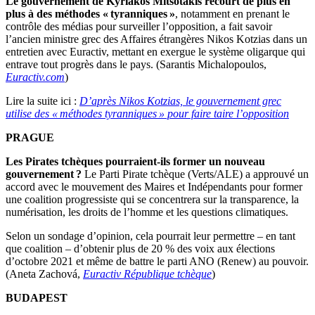
Le gouvernement de Kyriakos Mitsotakis recourt de plus en
plus à des méthodes « tyranniques »
, notamment en prenant le
contrôle des médias pour surveiller l’opposition, a fait savoir
l’ancien ministre grec des Affaires étrangères Nikos Kotzias dans un
entretien avec Euractiv, mettant en exergue le système oligarque qui
entrave tout progrès dans le pays. (Sarantis Michalopoulos,
Euractiv.com
)
Lire la suite ici :
D’après Nikos Kotzias, le gouvernement grec
utilise des « méthodes tyranniques » pour faire taire l’opposition
PRAGUE
Les Pirates tchèques pourraient-ils former un nouveau
gouvernement
?
Le Parti Pirate tchèque (Verts/ALE) a approuvé un
accord avec le mouvement des Maires et Indépendants pour former
une coalition progressiste qui se concentrera sur la transparence, la
numérisation, les droits de l’homme et les questions climatiques.
Selon un sondage d’opinion, cela pourrait leur permettre – en tant
que coalition – d’obtenir plus de 20 % des voix aux élections
d’octobre 2021 et même de battre le parti ANO (Renew) au pouvoir.
(Aneta Zachová,
Euractiv République tchèque
)
BUDAPEST