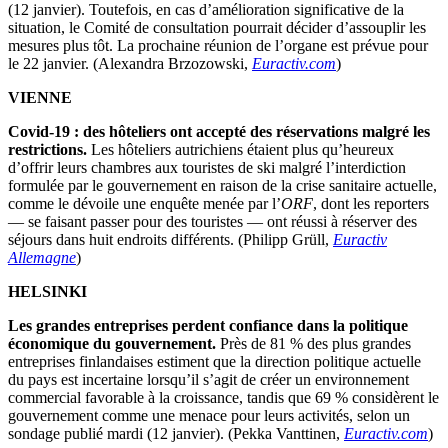
(12 janvier). Toutefois, en cas d’amélioration significative de la
situation, le Comité de consultation pourrait décider d’assouplir les
mesures plus tôt. La prochaine réunion de l’organe est prévue pour
le 22 janvier. (Alexandra Brzozowski,
Euractiv.com
)
VIENNE
Covid-19 : des hôteliers ont accepté des réservations malgré les
restrictions.
Les hôteliers autrichiens étaient plus qu’heureux
d’offrir leurs chambres aux touristes de ski malgré l’interdiction
formulée par le gouvernement en raison de la crise sanitaire actuelle,
comme le dévoile une enquête menée par l’
ORF
, dont les reporters
— se faisant passer pour des touristes — ont réussi à réserver des
séjours dans huit endroits différents. (Philipp Grüll,
Euractiv
Allemagne
)
HELSINKI
Les grandes entreprises perdent confiance dans la politique
économique du gouvernement.
Près de 81 % des plus grandes
entreprises finlandaises estiment que la direction politique actuelle
du pays est incertaine lorsqu’il s’agit de créer un environnement
commercial favorable à la croissance, tandis que 69 % considèrent le
gouvernement comme une menace pour leurs activités, selon un
sondage publié mardi (12 janvier). (Pekka Vanttinen,
Euractiv.com
)