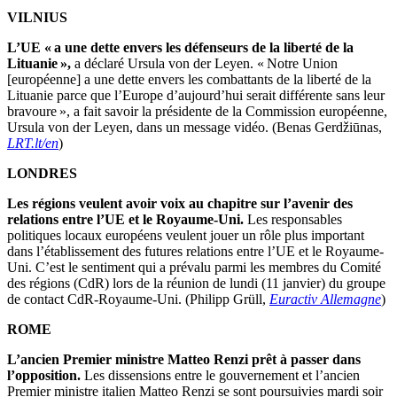
VILNIUS
L’UE « a une dette envers les défenseurs de la liberté de la
Lituanie »,
a déclaré Ursula von der Leyen. « Notre Union
[européenne] a une dette envers les combattants de la liberté de la
Lituanie parce que l’Europe d’aujourd’hui serait différente sans leur
bravoure », a fait savoir la présidente de la Commission européenne,
Ursula von der Leyen, dans un message vidéo. (Benas Gerdžiūnas,
LRT.lt/en
)
LONDRES
Les régions veulent avoir voix au chapitre sur l’avenir des
relations entre l’UE et le Royaume-Uni.
Les responsables
politiques locaux européens veulent jouer un rôle plus important
dans l’établissement des futures relations entre l’UE et le Royaume-
Uni. C’est le sentiment qui a prévalu parmi les membres du Comité
des régions (CdR) lors de la réunion de lundi (11 janvier) du groupe
de contact CdR-Royaume-Uni. (Philipp Grüll,
Euractiv Allemagne
)
ROME
L’ancien Premier ministre Matteo Renzi prêt à passer dans
l’opposition.
Les dissensions entre le gouvernement et l’ancien
Premier ministre italien Matteo Renzi se sont poursuivies mardi soir