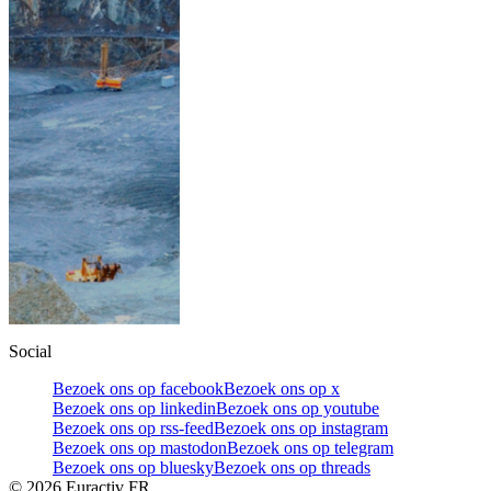
Social
Bezoek ons op facebook
Bezoek ons op x
Bezoek ons op linkedin
Bezoek ons op youtube
Bezoek ons op rss-feed
Bezoek ons op instagram
Bezoek ons op mastodon
Bezoek ons op telegram
Bezoek ons op bluesky
Bezoek ons op threads
©
2026
Euractiv FR