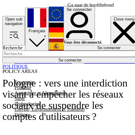
Ga naar de hoofdinhoud
Se connecter
Open sub
Close menu
English
navigation
Français
Deutsch
Vous êtes déconnecté.
Recherche
Se connecter
Español
Lumières éteintes
Se connecter
Rapporteur
Politique
Économie
Newsletters
Evénements
Em
POLITIQUE
POLICY AREAS
Pologne : vers une interdiction
Economie
Politique
visant à empêcher les réseaux
Agriculture et Alimentation
Santé
sociaux de suspendre les
Technologies
Energie, Environnement et Transport
comptes d'utilisateurs ?
Défense