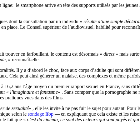
n ligne: le smartphone arrive en tête des supports utilisés par les jeune
iques dont la consultation par un individu «
résulte d’une simple déclarat
e en place. Le Conseil supérieur de l’audiovisuel, habilité pour reconnaîtr
t trouver en farfouillant, le contenu est désormais «
direct
» mais surto
nte
, » reconnaît-elle.
ralités. Il y a d’abord le choc, face aux corps d’adulte qui sont différent
aux. Cela peut ainsi générer un malaise, des complexes et même parfoi
à 16,2 ans l’âge moyen du premier rapport sexuel en France, sans diffé
sur «
l’imaginaire et fantasme
« . Sans compter que la pornographie ne ref
es pratiques vues dans des films.
er de sexualité
« , elle les invite à ne pas fuir le sujet pour autant. Pour
hique selon le
sondage Ifop
— en expliquant que cela existe et les raisons
r le fait que «
c’est du cinéma, ce sont des acteurs qui sont payés et qu