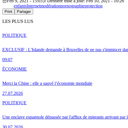
Feb 9, 2021 - 15:03
Dernière mise à jour: Feb 10, 2021 - 10:26
enfants
Internet
modération
pornographie
protection
Print
Partager
LES PLUS LUS
POLITIQUE
EXCLUSIF : L'Islande demande à Bruxelles de ne pas s'immiscer dan
09:07
ÉCONOMIE
Merci la Chine : elle a sauvé l’économie mondiale
27.07.2026
POLITIQUE
Une enclave espagnole dépassée par l'afflux de migrants arrivant par 
30.07.2026