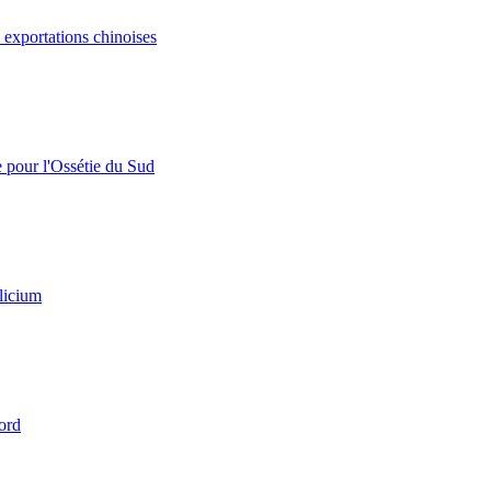
s exportations chinoises
e pour l'Ossétie du Sud
licium
ord