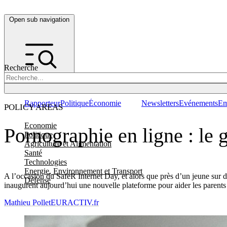
Open sub navigation
Recherche
Rapporteur
Politique
Économie
Newsletters
Evénements
Em
POLICY AREAS
Economie
Pornographie en ligne : le 
Politique
Agriculture et Alimentation
Santé
Technologies
Energie, Environnement et Transport
A l’occasion du SafeR Internet Day, et alors que près d’un jeune sur
Défense
inaugurent aujourd’hui une nouvelle plateforme pour aider les parents 
Mathieu Pollet
EURACTIV.fr