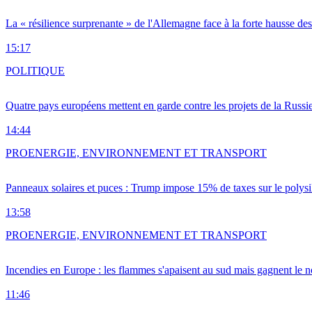
La « résilience surprenante » de l'Allemagne face à la forte hausse de
15:17
POLITIQUE
Quatre pays européens mettent en garde contre les projets de la Russi
14:44
PRO
ENERGIE, ENVIRONNEMENT ET TRANSPORT
Panneaux solaires et puces : Trump impose 15% de taxes sur le polysi
13:58
PRO
ENERGIE, ENVIRONNEMENT ET TRANSPORT
Incendies en Europe : les flammes s'apaisent au sud mais gagnent le n
11:46