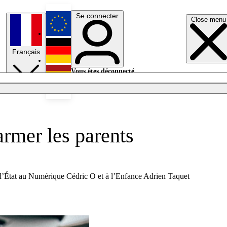
Se connecter
Close menu
English
Français
Deutsch
Vous êtes déconnecté.
Se connecter
Español
Lumières éteintes
armer les parents
s d’État au Numérique Cédric O et à l’Enfance Adrien Taquet