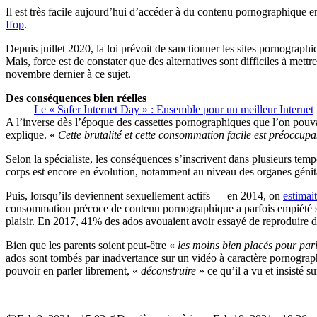
Il est très facile aujourd’hui d’accéder à du contenu pornographique e
Ifop
.
Depuis juillet 2020, la loi prévoit de sanctionner les sites pornograph
Mais, force est de constater que des alternatives sont difficiles à mettr
novembre dernier à ce sujet.
Des conséquences bien réelles
Le « Safer Internet Day » : Ensemble pour un meilleur Internet
A l’inverse dès l’époque des cassettes pornographiques que l’on pouvai
explique. «
Cette brutalité et cette consommation facile est préoccupa
Selon la spécialiste, les conséquences s’inscrivent dans plusieurs tempo
corps est encore en évolution, notamment au niveau des organes génit
Puis, lorsqu’ils deviennent sexuellement actifs — en 2014, on
estimait
consommation précoce de contenu pornographique a parfois empiété 
plaisir. En 2017, 41% des ados avouaient avoir essayé de reproduire d
Bien que les parents soient peut-être «
les moins bien placés pour parl
ados sont tombés par inadvertance sur un vidéo à caractère pornograp
pouvoir en parler librement, «
déconstruire
» ce qu’il a vu et insisté su