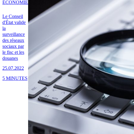
ÉCONOMIE
Le Conseil
d'État valide
la
surveillance
des réseaux
sociaux par
le fisc et les
douanes
25.07.2022
5 MINUTES