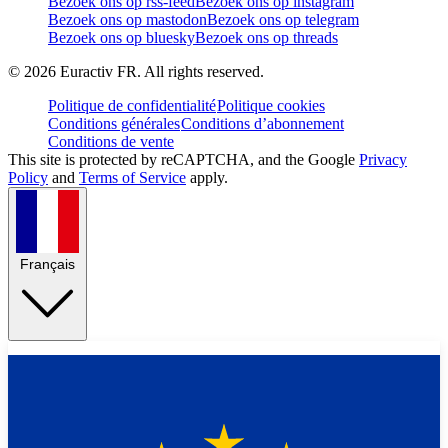
Bezoek ons op rss-feed
Bezoek ons op instagram
Bezoek ons op mastodon
Bezoek ons op telegram
Bezoek ons op bluesky
Bezoek ons op threads
©
2026
Euractiv FR. All rights reserved.
Politique de confidentialité
Politique cookies
Conditions générales
Conditions d’abonnement
Conditions de vente
This site is protected by reCAPTCHA, and the Google
Privacy
Policy
and
Terms of Service
apply.
Français