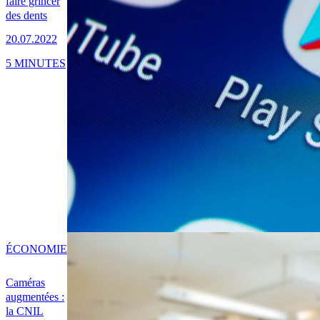
faire grincer
des dents
20.07.2022
5 MINUTES
ÉCONOMIE
Caméras
augmentées :
la CNIL