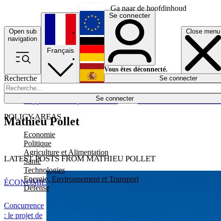
Ga naar de hoofdinhoud
Se connecter
Open sub
Close menu
English
navigation
Français
Deutsch
Vous êtes déconnecté.
Recherche
Se connecter
Español
Lumières éteintes
Se connecter
Rapporteur
Politique
Économie
Newsletters
Evénements
Em
POLICY AREAS
Mathieu Pollet
Economie
Politique
Agriculture et Alimentation
LATEST POSTS FROM MATHIEU POLLET
Santé
Technologies
Energie, Environnement et Transport
ÉCONOMIE
Défense
Concurrence
: le projet de