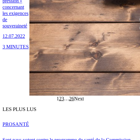
pression »
concernant
les exigences
de
souveraineté
12.07.2022
3 MINUTES
1
2
3
…
26
Next
LES PLUS LUS
PRO
SANTÉ
Sept pays votent contre le programme de santé de la Commission