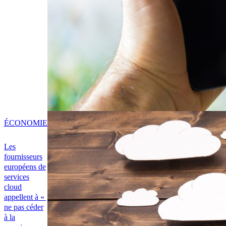
ÉCONOMIE
Les
fournisseurs
européens de
services
cloud
appellent à «
ne pas céder
à la