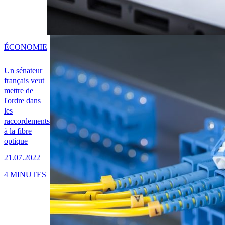
ÉCONOMIE
Un sénateur
français veut
mettre de
l'ordre dans
les
raccordements
à la fibre
optique
21.07.2022
4 MINUTES