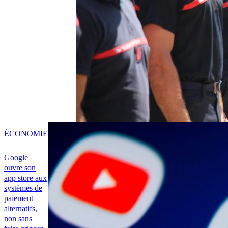
ÉCONOMIE
Google
ouvre son
app store aux
systèmes de
paiement
alternatifs,
non sans