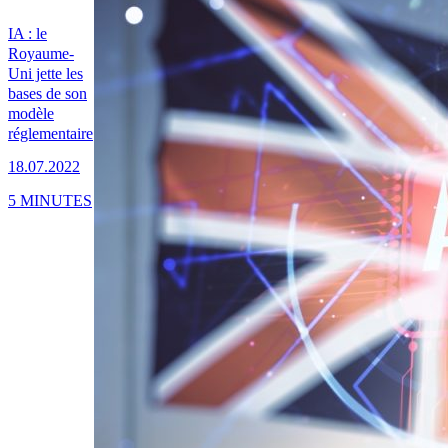
IA : le
Royaume-
Uni jette les
bases de son
modèle
réglementaire
18.07.2022
5 MINUTES