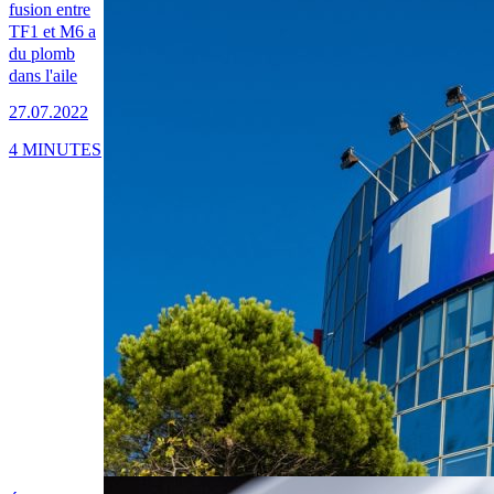
fusion entre
TF1 et M6 a
du plomb
dans l'aile
27.07.2022
4 MINUTES