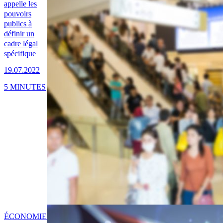
appelle les
pouvoirs
publics à
définir un
cadre légal
spécifique
19.07.2022
5 MINUTES
ÉCONOMIE