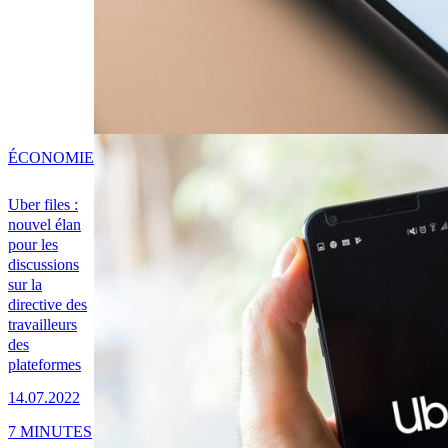
ÉCONOMIE
Uber files :
nouvel élan
pour les
discussions
sur la
directive des
travailleurs
des
plateformes
14.07.2022
7 MINUTES