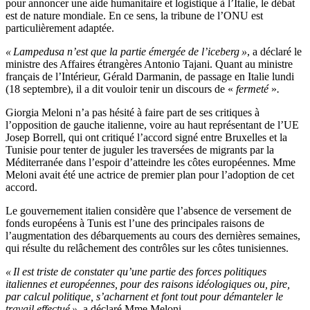
pour annoncer une aide humanitaire et logistique à l’Italie, le débat
est de nature mondiale. En ce sens, la tribune de l’ONU est
particulièrement adaptée.
« Lampedusa n’est que la partie émergée de l’iceberg »
, a déclaré le
ministre des Affaires étrangères Antonio Tajani. Quant au ministre
français de l’Intérieur, Gérald Darmanin, de passage en Italie lundi
(18 septembre), il a dit vouloir tenir un discours de «
fermeté
»
.
Giorgia Meloni n’a pas hésité à faire part de ses critiques à
l’opposition de gauche italienne, voire au haut représentant de l’UE
Josep Borrell, qui ont critiqué l’accord signé entre Bruxelles et la
Tunisie pour tenter de juguler les traversées de migrants par la
Méditerranée dans l’espoir d’atteindre les côtes européennes. Mme
Meloni avait été une actrice de premier plan pour l’adoption de cet
accord.
Le gouvernement italien considère que l’absence de versement de
fonds européens à Tunis est l’une des principales raisons de
l’augmentation des débarquements au cours des dernières semaines,
qui résulte du relâchement des contrôles sur les côtes tunisiennes.
« Il est triste de constater qu’une partie des forces politiques
italiennes et européennes, pour des raisons idéologiques ou, pire,
par calcul politique, s’acharnent et font tout pour démanteler le
travail effectué »
, a déclaré Mme Meloni.