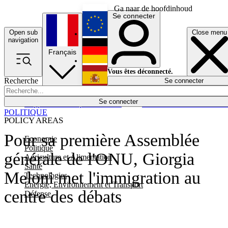
Ga naar de hoofdinhoud
Se connecter
Open sub
Close menu
English
navigation
Français
Deutsch
Vous êtes déconnecté.
Recherche
Se connecter
Español
Lumières éteintes
Se connecter
Rapporteur
Politique
Économie
Newsletters
Evénements
Em
POLITIQUE
POLICY AREAS
Pour sa première Assemblée
Economie
Politique
générale de l'ONU, Giorgia
Agriculture et Alimentation
Santé
Meloni met l'immigration au
Technologies
Energie, Environnement et Transport
centre des débats
Défense