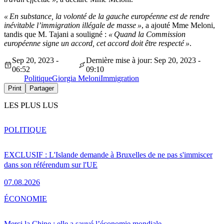
« En substance, la volonté de la gauche européenne est de rendre
inévitable l’immigration illégale de masse »
, a ajouté Mme Meloni,
tandis que M. Tajani a souligné :
« Quand la Commission
européenne signe un accord, cet accord doit être respecté »
.
Sep 20, 2023 -
Dernière mise à jour: Sep 20, 2023 -
06:52
09:10
Politique
Giorgia Meloni
Immigration
Print
Partager
LES PLUS LUS
POLITIQUE
EXCLUSIF : L'Islande demande à Bruxelles de ne pas s'immiscer
dans son référendum sur l'UE
07.08.2026
ÉCONOMIE
Merci la Chine : elle a sauvé l’économie mondiale