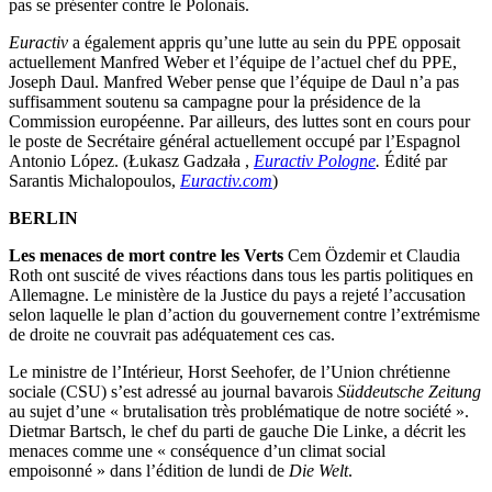
pas se présenter contre le Polonais.
Euractiv
a également appris qu’une lutte au sein du PPE opposait
actuellement Manfred Weber et l’équipe de l’actuel chef du PPE,
Joseph Daul. Manfred Weber pense que l’équipe de Daul n’a pas
suffisamment soutenu sa campagne pour la présidence de la
Commission européenne. Par ailleurs, des luttes sont en cours pour
le poste de Secrétaire général actuellement occupé par l’Espagnol
Antonio López. (Łukasz Gadzała ,
Euractiv Pologne
.
Édité par
Sarantis Michalopoulos,
Euractiv.com
)
BERLIN
Les menaces de mort contre les Verts
Cem Özdemir et Claudia
Roth ont suscité de vives réactions dans tous les partis politiques en
Allemagne. Le ministère de la Justice du pays a rejeté l’accusation
selon laquelle le plan d’action du gouvernement contre l’extrémisme
de droite ne couvrait pas adéquatement ces cas.
Le ministre de l’Intérieur, Horst Seehofer, de l’Union chrétienne
sociale (CSU) s’est adressé au journal bavarois
Süddeutsche Zeitung
au sujet d’une « brutalisation très problématique de notre société ».
Dietmar Bartsch, le chef du parti de gauche Die Linke, a décrit les
menaces comme une « conséquence d’un climat social
empoisonné » dans l’édition de lundi de
Die Welt
.