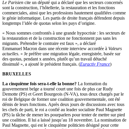
Le Parisien
cite un député qui a déclaré que les secteurs concernés
sont la construction, l’hôtellerie, la restauration et les fonctions
commerciales, ainsi que les professions hautement qualifiées comme
le génie informatique. Les partis de droite français défendent depuis
longtemps l’idée de quotas selon les pays d’origine.
« Nous sommes confrontés à une grande hypocrisie : les secteurs de
la restauration et de la construction ne fonctionnent pas sans les
migrants. Prétendre le contraire est faux », a déclaré
Emmanuel Macron dans une récente interview accordée à
Valeurs
actuelles
. « Je préfère une migration légale, enregistrée, basée sur
des quotas, pendant x années, plutôt qu’un travail détaché
dissimulé », a ajouté le président français. (
Euractiv France
)
BRUXELLES
La cinquième fois sera-t-elle la bonne?
La formation du
gouvernement belge a tourné court une fois de plus car Rudy
Demotte (PS) et Geert Bourgeois (N-VA), tous deux chargés par le
roi de Belgique de former une coalition gouvernementale, ont été
démis de leurs fonctions. Après deux jours de discussions avec tous
les chefs de parti, le roi a confié au leader socialiste Paul Magnette
(PS) la tâche de mener les pourparlers pour tenter de mettre sur pied
une coalition. Il lui a laissé jusqu’au 18 novembre. La nomination de
Paul Magnette, qui est le cinquième politicien désigné pour cette