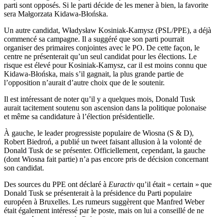
parti sont opposés. Si le parti décide de les mener à bien, la favorite
sera Małgorzata Kidawa-Błońska.
Un autre candidat, Władysław Kosiniak-Kamysz (PSL/PPE), a déjà
commencé sa campagne. Il a suggéré que son parti pourrait
organiser des primaires conjointes avec le PO. De cette façon, le
centre ne présenterait qu’un seul candidat pour les élections. Le
risque est élevé pour Kosiniak-Kamysz, car il est moins connu que
Kidawa-Błońska, mais s’il gagnait, la plus grande partie de
l’opposition n’aurait d’autre choix que de le soutenir.
Il est intéressant de noter qu’il y a quelques mois, Donald Tusk
aurait tacitement soutenu son ascension dans la politique polonaise
et même sa candidature à l’élection présidentielle.
À gauche, le leader progressiste populaire de Wiosna (S & D),
Robert Biedroń, a publié un tweet faisant allusion à la volonté de
Donald Tusk de se présenter. Officiellement, cependant, la gauche
(dont Wiosna fait partie) n’a pas encore pris de décision concernant
son candidat.
Des sources du PPE ont déclaré à
Euractiv
qu’il était « certain » que
Donald Tusk se présenterait à la présidence du Parti populaire
européen à Bruxelles. Les rumeurs suggèrent que Manfred Weber
était également intéressé par le poste, mais on lui a conseillé de ne