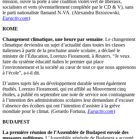
mission, ouvre la porte à une coalition violet-vert de libéraux,
socialistes et verts (éventuellement complétée par le CD & V), sans
le parti nationaliste flamand N-VA. (Alexandra Brzozowski,
Euractiv.com
)
ROME
Changement climatique, une heure par semaine
. Le changement
climatique deviendra un sujet d’actualité dans toutes les classes
italiennes à partir de la prochaine année scolaire, a déclaré le
ministre de l’Éducation, Lorenzo Fioramonti, à
Reuters
. “Je veux
faire du système éducatif italien le premier qui place
l’environnement et la société au cœur de tout ce que nous apprenons
à l’école”, a-t-il dit.
D’autres sujets liés au développement durable seront également
étudiés. Lorenzo Fioramonti, qui est affilié au Mouvement cinq
étoiles, a publié en septembre une note de service non contraignante
à l’intention des administrations scolaires leur demandant d’excuser
l’absence des écoliers qui ont l’intention d’assister à la grève
mondiale pour le climat. (Gerardo Fortuna,
Euractiv.com
)
BUDAPEST
La première réunion de l’Assemblée de Budapest envoie des
messages politiques.
L’Assemblée générale de Budapest a accepté