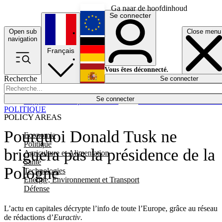
Ga naar de hoofdinhoud
Se connecter
Open sub
Close menu
English
navigation
Français
Deutsch
Vous êtes déconnecté.
Recherche
Se connecter
Español
Lumières éteintes
Se connecter
Rapporteur
Politique
Économie
Newsletters
Evénements
Em
POLITIQUE
POLICY AREAS
Pourquoi Donald Tusk ne
Economie
Politique
briguera pas la présidence de la
Agriculture et Alimentation
Santé
Pologne
Technologies
Energie, Environnement et Transport
Défense
L’actu en capitales décrypte l’info de toute l’Europe, grâce au réseau
de rédactions d’
Euractiv
.