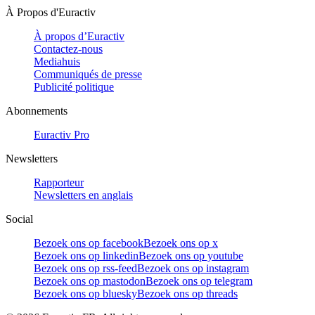
À Propos d'Euractiv
À propos d’Euractiv
Contactez-nous
Mediahuis
Communiqués de presse
Publicité politique
Abonnements
Euractiv Pro
Newsletters
Rapporteur
Newsletters en anglais
Social
Bezoek ons op facebook
Bezoek ons op x
Bezoek ons op linkedin
Bezoek ons op youtube
Bezoek ons op rss-feed
Bezoek ons op instagram
Bezoek ons op mastodon
Bezoek ons op telegram
Bezoek ons op bluesky
Bezoek ons op threads