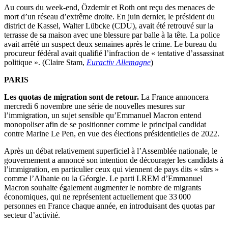
Au cours du week-end, Özdemir et Roth ont reçu des menaces de
mort d’un réseau d’extrême droite. En juin dernier, le président du
district de Kassel, Walter Lübcke (CDU), avait été retrouvé sur la
terrasse de sa maison avec une blessure par balle à la tête. La police
avait arrêté un suspect deux semaines après le crime. Le bureau du
procureur fédéral avait qualifié l’infraction de « tentative d’assassinat
politique ». (Claire Stam,
Euractiv Allemagne
)
PARIS
Les quotas de migration sont de retour.
La France annoncera
mercredi 6 novembre une série de nouvelles mesures sur
l’immigration, un sujet sensible qu’Emmanuel Macron entend
monopoliser afin de se positionner comme le principal candidat
contre Marine Le Pen, en vue des élections présidentielles de 2022.
Après un débat relativement superficiel à l’Assemblée nationale, le
gouvernement a annoncé son intention de décourager les candidats à
l’immigration, en particulier ceux qui viennent de pays dits « sûrs »
comme l’Albanie ou la Géorgie. Le parti LREM d’Emmanuel
Macron souhaite également augmenter le nombre de migrants
économiques, qui ne représentent actuellement que 33 000
personnes en France chaque année, en introduisant des quotas par
secteur d’activité.