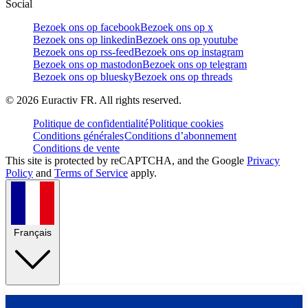
Social
Bezoek ons op facebook
Bezoek ons op x
Bezoek ons op linkedin
Bezoek ons op youtube
Bezoek ons op rss-feed
Bezoek ons op instagram
Bezoek ons op mastodon
Bezoek ons op telegram
Bezoek ons op bluesky
Bezoek ons op threads
©
2026
Euractiv FR. All rights reserved.
Politique de confidentialité
Politique cookies
Conditions générales
Conditions d’abonnement
Conditions de vente
This site is protected by reCAPTCHA, and the Google
Privacy
Policy
and
Terms of Service
apply.
Français