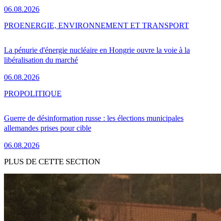
06.08.2026
PRO
ENERGIE, ENVIRONNEMENT ET TRANSPORT
La pénurie d'énergie nucléaire en Hongrie ouvre la voie à la
libéralisation du marché
06.08.2026
PRO
POLITIQUE
Guerre de désinformation russe : les élections municipales
allemandes prises pour cible
06.08.2026
PLUS DE CETTE SECTION