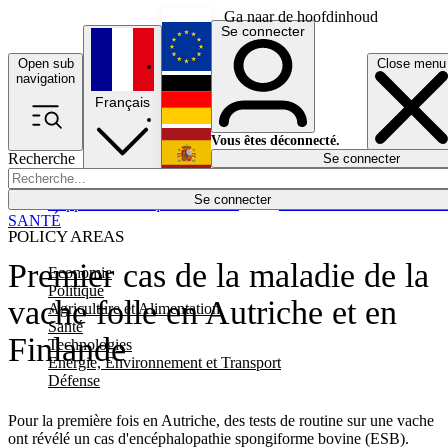
Ga naar de hoofdinhoud
Se connecter
Open sub
Close menu
English
navigation
Français
Deutsch
Vous êtes déconnecté.
Recherche
Se connecter
Español
Lumières éteintes
Se connecter
Rapporteur
Politique
Économie
Newsletters
Evénements
Em
SANTÉ
POLICY AREAS
Premier cas de la maladie de la
Economie
Politique
vache folle en Autriche et en
Agriculture et Alimentation
Santé
Finlande
Technologies
Energie, Environnement et Transport
Défense
Pour la première fois en Autriche, des tests de routine sur une vache
ont révélé un cas d'encéphalopathie spongiforme bovine (ESB).