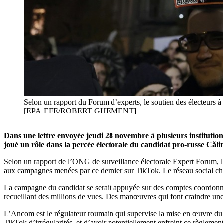
Selon un rapport du Forum d’experts, le soutien des électeurs
[EPA-EFE/ROBERT GHEMENT]
Dans une lettre envoyée jeudi 28 novembre à plusieurs institutio
joué un rôle dans la percée électorale du candidat pro-russe Căli
Selon un rapport de l’ONG de surveillance électorale Expert Forum, le
aux campagnes menées par ce dernier sur TikTok. Le réseau social chino
La campagne du candidat se serait appuyée sur des comptes coordonnés 
recueillant des millions de vues. Des manœuvres qui font craindre un
L’Ancom est le régulateur roumain qui supervise la mise en œuvre du
TikTok d’irrégularités, et d’avoir potentiellement enfreint ce règlemen