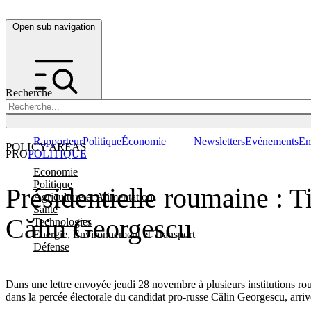
Open sub navigation
Recherche
Rapporteur
Politique
Économie
Newsletters
Evénements
Em
POLICY AREAS
PRO
POLITIQUE
Economie
Politique
Présidentielle roumaine : T
Agriculture et Alimentation
Santé
Călin Georgescu
Technologies
Energie, Environnement et Transport
Défense
Dans une lettre envoyée jeudi 28 novembre à plusieurs institutions r
dans la percée électorale du candidat pro-russe Călin Georgescu, arriv