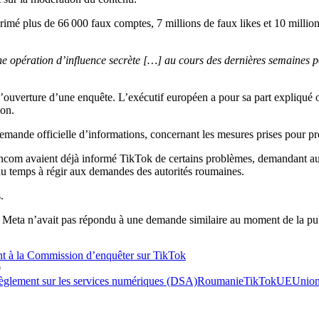
imé plus de 66 000 faux comptes, 7 millions de faux likes et 10 million
e opération d’influence secrète […] au cours des dernières semaines p
uverture d’une enquête. L’exécutif européen a pour sa part expliqué ou
ion.
mande officielle d’informations, concernant les mesures prises pour pr
om avaient déjà informé TikTok de certains problèmes, demandant au ré
du temps à régir aux demandes des autorités roumaines.
.
Meta n’avait pas répondu à une demande similaire au moment de la publi
nt à la Commission d’enquêter sur TikTok
0
èglement sur les services numériques (DSA)
Roumanie
TikTok
UE
Union