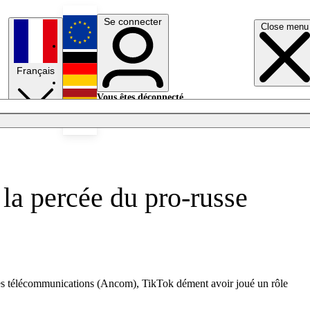
Se connecter
Close menu
English
Français
Deutsch
Vous êtes déconnecté.
Se connecter
Español
Lumières éteintes
 la percée du pro-russe
n des télécommunications (Ancom), TikTok dément avoir joué un rôle