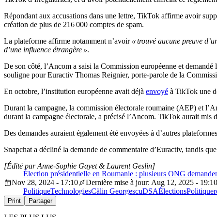
Répondant aux accusations dans une lettre, TikTok affirme avoir suppr
création de plus de 216 000 comptes de spam.
La plateforme affirme notamment n’avoir
« trouvé aucune preuve d’un
d’une influence étrangère »
.
De son côté, l’Ancom a saisi la Commission européenne et demandé l’o
souligne pour Euractiv Thomas Reignier, porte-parole de la Commiss
En octobre, l’institution européenne avait déjà
envoyé
à TikTok une de
Durant la campagne, la commission électorale roumaine (AEP) et l’Anc
durant la campagne électorale, a précisé l’Ancom. TikTok aurait mis 
Des demandes auraient également été envoyées à d’autres plateformes
Snapchat a décliné la demande de commentaire d’Euractiv, tandis que 
[Édité par Anne-Sophie Gayet & Laurent Geslin]
Élection présidentielle en Roumanie : plusieurs ONG demande
Nov 28, 2024 - 17:10
Dernière mise à jour: Aug 12, 2025 - 19:1
Politique
Technologies
Călin Georgescu
DSA
Élections
Politique
r
Print
Partager