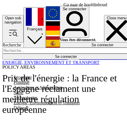
Ga naar de hoofdinhoud
Se connecter
Open sub
Close menu
English
navigation
Français
Deutsch
Vous êtes déconnecté.
Recherche
Se connecter
Español
Lumières éteintes
Se connecter
Rapporteur
Politique
Économie
Newsletters
Evénements
Em
ENERGIE, ENVIRONNEMENT ET TRANSPORT
POLICY AREAS
Prix de l'énergie : la France et
Economie
Politique
l'Espagne réclament une
Agriculture et Alimentation
Santé
meilleure régulation
Technologies
Energie, Environnement et Transport
européenne
Défense