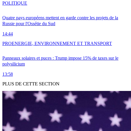
POLITIQUE
Quatre pays européens mettent en garde contre les projets de la
Russie pour l'Ossétie du Sud
14:44
PRO
ENERGIE, ENVIRONNEMENT ET TRANSPORT
Panneaux solaires et puces : Trump impose 15% de taxes sur le
polysilicium
13:58
PLUS DE CETTE SECTION