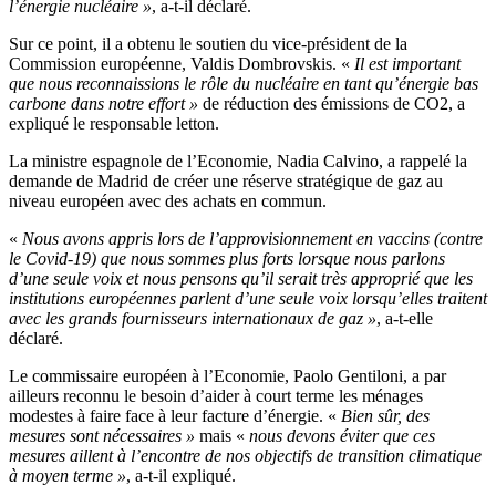
l’énergie nucléaire »
, a-t-il déclaré.
Sur ce point, il a obtenu le soutien du vice-président de la
Commission européenne, Valdis Dombrovskis. «
Il est important
que nous reconnaissions le rôle du nucléaire en tant qu’énergie bas
carbone dans notre effort »
de réduction des émissions de CO2, a
expliqué le responsable letton.
La ministre espagnole de l’Economie, Nadia Calvino, a rappelé la
demande de Madrid de créer une réserve stratégique de gaz au
niveau européen avec des achats en commun.
«
Nous avons appris lors de l’approvisionnement en vaccins (contre
le Covid-19) que nous sommes plus forts lorsque nous parlons
d’une seule voix et nous pensons qu’il serait très approprié que les
institutions européennes parlent d’une seule voix lorsqu’elles traitent
avec les grands fournisseurs internationaux de gaz »
, a-t-elle
déclaré.
Le commissaire européen à l’Economie, Paolo Gentiloni, a par
ailleurs reconnu le besoin d’aider à court terme les ménages
modestes à faire face à leur facture d’énergie. «
Bien sûr, des
mesures sont nécessaires »
mais «
nous devons éviter que ces
mesures aillent à l’encontre de nos objectifs de transition climatique
à moyen terme »
, a-t-il expliqué.