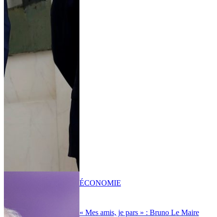
ÉCONOMIE
« Mes amis, je pars » : Bruno Le Maire