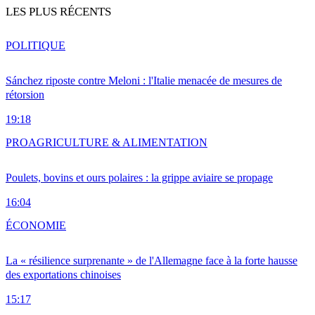
LES PLUS RÉCENTS
POLITIQUE
Sánchez riposte contre Meloni : l'Italie menacée de mesures de
rétorsion
19:18
PRO
AGRICULTURE & ALIMENTATION
Poulets, bovins et ours polaires : la grippe aviaire se propage
16:04
ÉCONOMIE
La « résilience surprenante » de l'Allemagne face à la forte hausse
des exportations chinoises
15:17