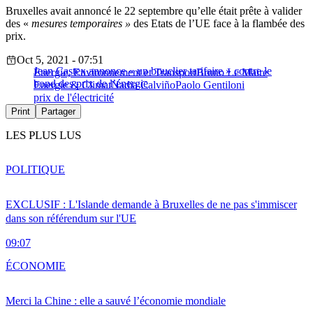
Bruxelles avait annoncé le 22 septembre qu’elle était prête à valider
des «
mesures temporaires »
des Etats de l’UE face à la flambée des
prix.
Oct 5, 2021 - 07:51
Jean Castex annonce « un bouclier tarifaire » contre le
Energie, Environnement et Transport
Bruno Le Maire
bond des prix de l’énergie
Energie & Climat
Nadia Calviño
Paolo Gentiloni
prix de l'électricité
Print
Partager
LES PLUS LUS
POLITIQUE
EXCLUSIF : L'Islande demande à Bruxelles de ne pas s'immiscer
dans son référendum sur l'UE
09:07
ÉCONOMIE
Merci la Chine : elle a sauvé l’économie mondiale