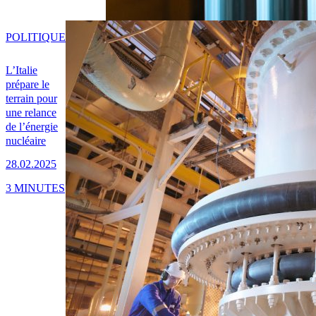
POLITIQUE
L’Italie
prépare le
terrain pour
une relance
de l’énergie
nucléaire
28.02.2025
3 MINUTES