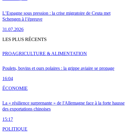
L’Espagne sous pression : la crise migratoire de Ceuta met
Schengen à l’épreuve
31.07.2026
LES PLUS RÉCENTS
PRO
AGRICULTURE & ALIMENTATION
Poulets, bovins et ours polaires : la grippe aviaire se propage
16:04
ÉCONOMIE
La « résilience surprenante » de l'Allemagne face à la forte hausse
des exportations chinoises
15:17
POLITIQUE