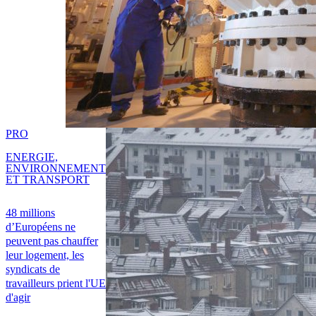
PRO
ENERGIE,
ENVIRONNEMENT
ET TRANSPORT
48 millions
d’Européens ne
peuvent pas chauffer
leur logement, les
syndicats de
travailleurs prient l'UE
d'agir