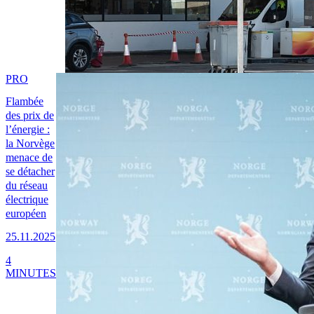
PRO
Flambée
des prix de
l’énergie :
la Norvège
menace de
se détacher
du réseau
électrique
européen
25.11.2025
4
MINUTES