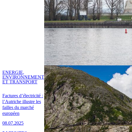
ENERGIE,
ENVIRONNEMENT
ET TRANSPORT
Factures d’électricité :
l’Autriche illustre les
failles du marché
européen
08.07.2025