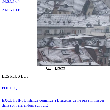
24.02.2025
2 MINUTES
1
2
3
…
6
Next
LES PLUS LUS
POLITIQUE
EXCLUSIF : L'Islande demande à Bruxelles de ne pas s'immiscer
dans son référendum sur l'UE