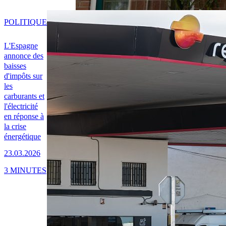
POLITIQUE
L'Espagne
annonce des
baisses
d'impôts sur
les
carburants et
l'électricité
en réponse à
la crise
énergétique
23.03.2026
3 MINUTES