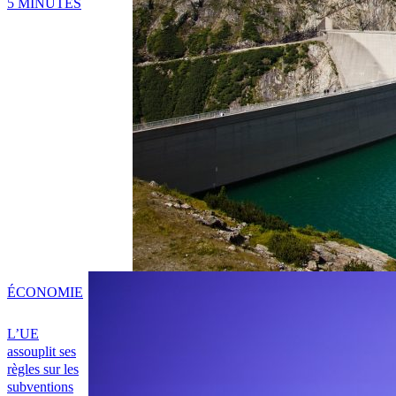
5 MINUTES
ÉCONOMIE
L’UE
assouplit ses
règles sur les
subventions