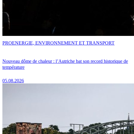
PRO
ENERGIE, ENVIRONNEMENT ET TRANSPORT
Nouveau dôme de chaleur : l’Autriche bat son record historique de
température
05.08.2026