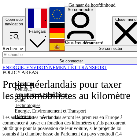
Ga naar de hoofdinhoud
Se connecter
Open sub
Close menu
English
navigation
Français
Deutsch
Vous êtes déconnecté.
Recherche
Se connecter
Español
Lumières éteintes
Se connecter
Rapporteur
Politique
Économie
Newsletters
Evénements
Em
ENERGIE, ENVIRONNEMENT ET TRANSPORT
POLICY AREAS
Projet néerlandais pour taxer
Economie
Politique
les automobilistes au kilomètre
Agriculture et Alimentation
Santé
Technologies
Energie, Environnement et Transport
Défense
Les automobilistes néerlandais seront les premiers en Europe à
commencer à payer en fonction des kilomètres qu’ils parcourent
plutôt que pour la possession de leur voiture, si le projet de loi
soumis à la chambre basse du Parlement du pays vendredi (14