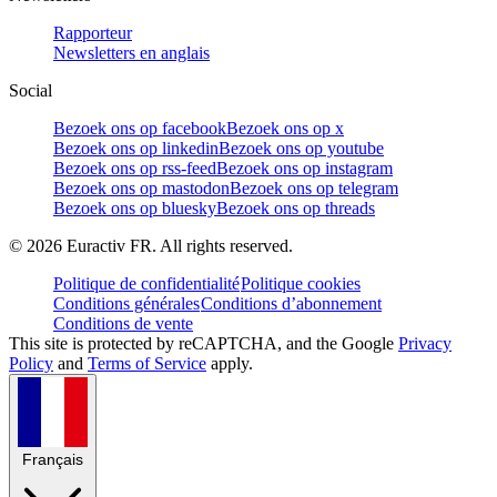
Rapporteur
Newsletters en anglais
Social
Bezoek ons op facebook
Bezoek ons op x
Bezoek ons op linkedin
Bezoek ons op youtube
Bezoek ons op rss-feed
Bezoek ons op instagram
Bezoek ons op mastodon
Bezoek ons op telegram
Bezoek ons op bluesky
Bezoek ons op threads
©
2026
Euractiv FR. All rights reserved.
Politique de confidentialité
Politique cookies
Conditions générales
Conditions d’abonnement
Conditions de vente
This site is protected by reCAPTCHA, and the Google
Privacy
Policy
and
Terms of Service
apply.
Français