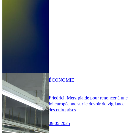
ÉCONOMIE
Friedrich Merz plaide pour renoncer à une
loi européenne sur le devoir de vigilance
des entreprises
09.05.2025