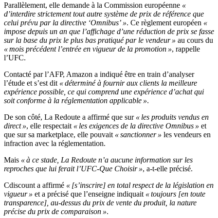
Parallèlement, elle demande à la Commission européenne
«
d’interdire strictement tout autre système de prix de référence que
celui prévu par la directive ‘Omnibus’ »
. Ce règlement européen
«
impose depuis un an que l’affichage d’une réduction de prix se fasse
sur la base du prix le plus bas pratiqué par le vendeur »
au cours du
« mois précédent l’entrée en vigueur de la promotion »
, rappelle
l’UFC.
Contacté par l’AFP, Amazon a indiqué être en train d’analyser
l’étude et s’est dit
« déterminé à fournir aux clients la meilleure
expérience possible, ce qui comprend une expérience d’achat qui
soit conforme à la réglementation applicable »
.
De son côté, La Redoute a affirmé que sur
« les produits vendus en
direct »
, elle respectait
« les exigences de la directive Omnibus »
et
que sur sa marketplace, elle pouvait
« sanctionner »
les vendeurs en
infraction avec la réglementation.
Mais
« à ce stade, La Redoute n’a aucune information sur les
reproches que lui ferait l’UFC-Que Choisir »
, a-t-elle précisé.
Cdiscount a affirmé
« [s’inscrire] en total respect de la législation en
vigueur »
et a précisé que l’enseigne indiquait
« toujours [en toute
transparence], au-dessus du prix de vente du produit, la nature
précise du prix de comparaison »
.