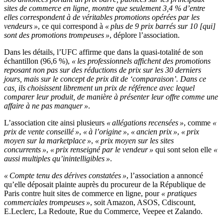
sites de commerce en ligne, montre que seulement 3,4 % d’entre
elles correspondent à de véritables promotions opérées par les
vendeurs »
, ce qui correspond à
« plus de 9 prix barrés sur 10 [qui]
sont des promotions trompeuses »
, déplore l’association.
Dans les détails, l’UFC affirme que dans la quasi-totalité de son
échantillon (96,6 %),
« les professionnels affichent des promotions
reposant non pas sur des réductions de prix sur les 30 derniers
jours, mais sur le concept de prix dit de ‘comparaison’. Dans ce
cas, ils choisissent librement un prix de référence avec lequel
comparer leur produit, de manière à présenter leur offre comme une
affaire à ne pas manquer »
.
L’association cite ainsi plusieurs
« allégations recensées »
, comme
«
prix de vente conseillé »
,
« à l’origine »
,
« ancien prix »
,
« prix
moyen sur la marketplace »
,
« prix moyen sur les sites
concurrents »
,
« prix renseigné par le vendeur »
qui sont selon elle
«
aussi multiples qu’inintelligibles »
.
« Compte tenu des dérives constatées »
, l’association a annoncé
qu’elle déposait plainte auprès du procureur de la République de
Paris contre huit sites de commerce en ligne, pour
«
pratiques
commerciales trompeuses »
, soit Amazon, ASOS, Cdiscount,
E.Leclerc, La Redoute, Rue du Commerce, Veepee et Zalando.