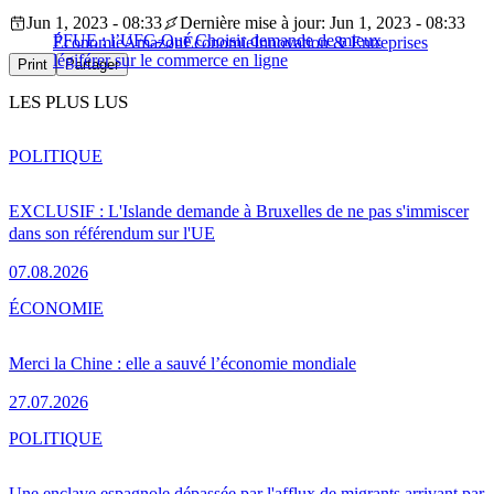
Jun 1, 2023 - 08:33
Dernière mise à jour: Jun 1, 2023 - 08:33
PFUE : l’UFC-Que Choisir demande de mieux
Économie
Amazon
Économie
Innovation & Entreprises
légiférer sur le commerce en ligne
Print
Partager
LES PLUS LUS
POLITIQUE
EXCLUSIF : L'Islande demande à Bruxelles de ne pas s'immiscer
dans son référendum sur l'UE
07.08.2026
ÉCONOMIE
Merci la Chine : elle a sauvé l’économie mondiale
27.07.2026
POLITIQUE
Une enclave espagnole dépassée par l'afflux de migrants arrivant par