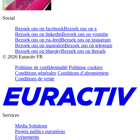
Social
Bezoek ons op facebook
Bezoek ons op x
Bezoek ons op linkedin
Bezoek ons op youtube
Bezoek ons op rss-feed
Bezoek ons op instagram
Bezoek ons op mastodon
Bezoek ons op telegram
Bezoek ons op bluesky
Bezoek ons op threads
©
2026
Euractiv FR
Politique de confidentialité
Politique cookies
Conditions générales
Conditions d’abonnement
Conditions de vente
Services
Media Solutions
Projets publics européens
Evénements