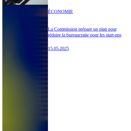
ÉCONOMIE
La Commission prépare un plan pour
réduire la bureaucratie pour les start-ups
15.05.2025