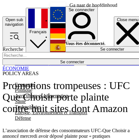
Ga naar de hoofdinhoud
Se connecter
Open sub
Close menu
English
navigation
Français
Deutsch
Vous êtes déconnecté.
Recherche
Se connecter
Español
Lumières éteintes
Se connecter
Rapporteur
Politique
Économie
Newsletters
Evénements
Em
ÉCONOMIE
POLICY AREAS
Promotions trompeuses : UFC
Economie
Politique
Que Choisir porte plainte
Agriculture et Alimentation
Santé
contre huit sites dont Amazon
Technologies
Energie, Environnement et Transport
Défense
L’association de défense des consommateurs UFC-Que Choisir a
annoncé mercredi avoir déposé plainte pour « pratiques