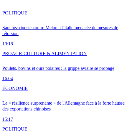
POLITIQUE
Sánchez riposte contre Meloni : l'Italie menacée de mesures de
rétorsion
19:18
PRO
AGRICULTURE & ALIMENTATION
Poulets, bovins et ours polaires : la grippe aviaire se propage
16:04
ÉCONOMIE
La « résilience surprenante » de l'Allemagne face à la forte hausse
des exportations chinoises
15:17
POLITIQUE