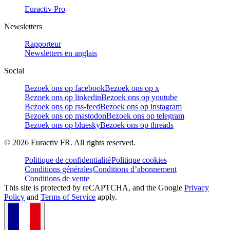
Euractiv Pro
Newsletters
Rapporteur
Newsletters en anglais
Social
Bezoek ons op facebook
Bezoek ons op x
Bezoek ons op linkedin
Bezoek ons op youtube
Bezoek ons op rss-feed
Bezoek ons op instagram
Bezoek ons op mastodon
Bezoek ons op telegram
Bezoek ons op bluesky
Bezoek ons op threads
©
2026
Euractiv FR. All rights reserved.
Politique de confidentialité
Politique cookies
Conditions générales
Conditions d’abonnement
Conditions de vente
This site is protected by reCAPTCHA, and the Google
Privacy
Policy
and
Terms of Service
apply.