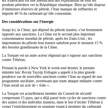
les Américains est une interdiction des exportations de tous les
produits pétroliers ver la République islamique. Bien qu’elle dispose
d’immenses réserves de pétrole, l’Iran manque de raffineries et
importe 40 % du carburant qu’elle consomme.
Des considérations sur l’énergie
Jusqu’ici, la Chine, qui dépend du pétrole iranien, s’est fermement
opposée aux sanctions. La Chine est le second plus important
consommateur mondial de pétrole, après les Etats-Unis ; les
importations du pétrole brut iranien satisfont pour le moment 15 %
des besoins grandissants de la Chine.
La Turquie est un autre acteur régional qui s’oppose aux sanctions
contre Téhéran.
Prenant la parole à New York le week-end dernier, le premier
ministre turc Recep Tayyip Erdogan a appelé à la plus grande
prudence sur de nouvelles sanctions contre l’Iran au regard de son
programme nucléaire, avertissant que toute attaque militaire contre
l’Iran serait un acte de « folie ».
La Turquie est actuellement membre du Conseil de sécurité
comprenant 15 pays, qui a déjà passé trois cycles de sanctions contre
des usines et des individus iraniens, dans le but d’inciter Téhéran à
cesser l’enrichissement en uranium visant à produire du carburant