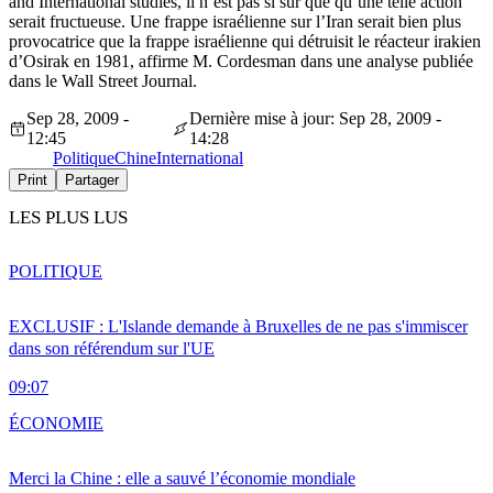
and International studies, il n’est pas si sûr que qu’une telle action
serait fructueuse. Une frappe israélienne sur l’Iran serait bien plus
provocatrice que la frappe israélienne qui détruisit le réacteur irakien
d’Osirak en 1981, affirme M. Cordesman dans une analyse publiée
dans le Wall Street Journal.
Sep 28, 2009 -
Dernière mise à jour: Sep 28, 2009 -
12:45
14:28
Politique
Chine
International
Print
Partager
LES PLUS LUS
POLITIQUE
EXCLUSIF : L'Islande demande à Bruxelles de ne pas s'immiscer
dans son référendum sur l'UE
09:07
ÉCONOMIE
Merci la Chine : elle a sauvé l’économie mondiale