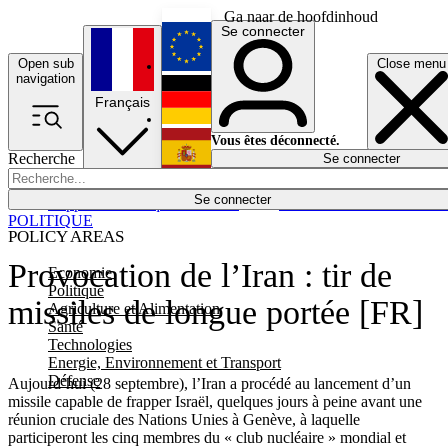
Ga naar de hoofdinhoud
Se connecter
Open sub
Close menu
English
navigation
Français
Deutsch
Vous êtes déconnecté.
Recherche
Se connecter
Español
Lumières éteintes
Se connecter
Rapporteur
Politique
Économie
Newsletters
Evénements
Em
POLITIQUE
POLICY AREAS
Provocation de l’Iran : tir de
Economie
Politique
missiles de longue portée [FR]
Agriculture et Alimentation
Santé
Technologies
Energie, Environnement et Transport
Défense
Aujourd’hui (28 septembre), l’Iran a procédé au lancement d’un
missile capable de frapper Israël, quelques jours à peine avant une
réunion cruciale des Nations Unies à Genève, à laquelle
participeront les cinq membres du « club nucléaire » mondial et