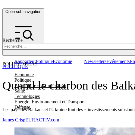
Open sub navigation
Recherche
Rapporteur
Politique
Économie
Newsletters
Evénements
Em
POLICY AREAS
POLITIQUE
Economie
Politique
Quand le charbon des Balk
Agriculture et Alimentation
Santé
Technologies
Energie, Environnement et Transport
Défense
Les pays des Balkans et l'Ukraine font des « investissements substantie
James Crisp
EURACTIV.com