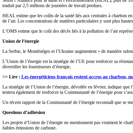
Selon l’Alliance pour la santé et l’environnement (HEAL), plus de 10 
traduit par 2,5 millions de journées de travail perdues.
HEAL estime que les coûts de la santé liés aux centrales à charbon en 
de l’air. Les concentrations de matières particulaires y sont plus hau
L’OMS estime que le coût des décès liés à la pollution de l’air repr
Union de l’énergie
La Serbie, le Monténégro et l’Ukraine augmentent « de manière substan
L’Union de l’énergie est la stratégie de l’UE pour renforcer sa résista
diversifier les fournisseurs d’énergie.
>> Lire :
Les énergéticiens français restent accros au charbon, ma
La stratégie de l’Union de l’énergie, dévoilée en février, indique qu
tentera également de renforcer la Communauté de l’énergie pour s’assure
Un récent rapport de la Communauté de l’énergie reconnaît que se met
Questions d’adhésion
Les projets d’Union de l’énergie ne mentionnent pas vraiment le charbo
faibles émissions de carbone.