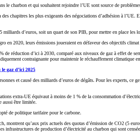
ns le charbon et qui souhaitent rejoindre l’UE sont source de problèmes 
 des chapitres les plus exigeants des négociations d’adhésion à l’UE. Ell
0,5 milliards d’euros, soit un quart de son PIB, pour mettre en place l
gro en 2020, leurs émissions joueraient en défaveur des objectifs clima
0 % de réduction d’ici à 2030, comparé aux niveaux de gaz à effet de s
juridiquement contraignante pour maintenir le réchauffement climatique e
le gaz d’ici 2025
rsonnes et causé des milliards d’euros de dégâts. Pour les experts, ce
ortations extra-UE équivaut à moins de 1 % de la consommation d’électric
 aussi être limitée.
té de politique tarifaire pour le carbone.
ontrent qu’aux prix actuels des quotas d’émission de CO2 (5 euros pa
infrastructures de production d’électricité au charbon qui sont censées 