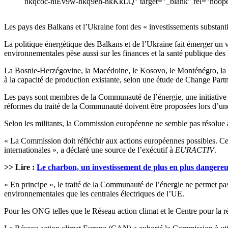
nkqcoc-niEv9w-nkq9eh-nkKkLQ" target="_blank" rel="noope
Les pays des Balkans et l’Ukraine font des « investissements substantie
La politique énergétique des Balkans et de l’Ukraine fait émerger un 
environnementales pèse aussi sur les finances et la santé publique des 
La Bosnie-Herzégovine, la Macédoine, le Kosovo, le Monténégro, la Se
à la capacité de production existante, selon une étude de Change P
Les pays sont membres de la Communauté de l’énergie, une initiative l
réformes du traité de la Communauté doivent être proposées lors d’une 
Selon les militants, la Commission européenne ne semble pas résolue à 
« La Commission doit réfléchir aux actions européennes possibles. Cela
internationales », a déclaré une source de l’exécutif à
EURACTIV
.
>> Lire :
Le charbon, un investissement de plus en plus dangere
« En principe », le traité de la Communauté de l’énergie ne permet pas 
environnementales que les centrales électriques de l’UE.
Pour les ONG telles que le Réseau action climat et le Centre pour la