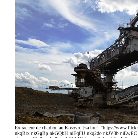
Extracteur de charbon au Kosovo. [<a href="https://www.f
nkqBrx-nkGgBp-nkGQbH-niEqFU-nkq2do-nkJV3b-niEwEC