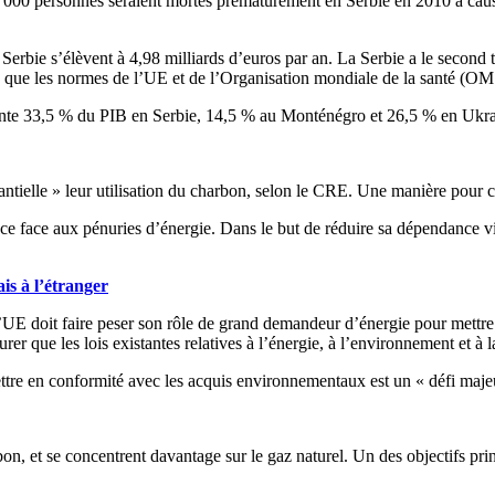
000 personnes seraient mortes prématurément en Serbie en 2010 à cause 
Serbie s’élèvent à 4,98 milliards d’euros par an. La Serbie a le second 
tes que les normes de l’UE et de l’Organisation mondiale de la santé (OM
ésente 33,5 % du PIB en Serbie, 14,5 % au Monténégro et 26,5 % en Ukra
tielle » leur utilisation du charbon, selon le CRE. Une manière pour ce
nce face aux pénuries d’énergie. Dans le but de réduire sa dépendance vis
is à l’étranger
e l’UE doit faire peser son rôle de grand demandeur d’énergie pour met
r que les lois existantes relatives à l’énergie, à l’environnement et à l
tre en conformité avec les acquis environnementaux est un « défi maje
n, et se concentrent davantage sur le gaz naturel. Un des objectifs pri