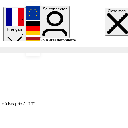
Se connecter
Close menu
English
Français
Deutsch
Vous êtes déconnecté.
Se connecter
Español
Lumières éteintes
té à bas prix à l'UE.