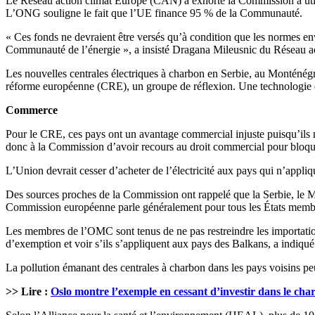
Le Réseau action climat Europe (CAN) a exhorté la Commission à utili
L’ONG souligne le fait que l’UE finance 95 % de la Communauté.
« Ces fonds ne devraient être versés qu’à condition que les normes en
Communauté de l’énergie », a insisté Dragana Mileusnic du Réseau a
Les nouvelles centrales électriques à charbon en Serbie, au Monténégr
réforme européenne (CRE), un groupe de réflexion. Une technologie d
Commerce
Pour le CRE, ces pays ont un avantage commercial injuste puisqu’ils 
donc à la Commission d’avoir recours au droit commercial pour bloquer
L’Union devrait cesser d’acheter de l’électricité aux pays qui n’appliq
Des sources proches de la Commission ont rappelé que la Serbie, l
Commission européenne parle généralement pour tous les États memb
Les membres de l’OMC sont tenus de ne pas restreindre les importatio
d’exemption et voir s’ils s’appliquent aux pays des Balkans, a indiqué
La pollution émanant des centrales à charbon dans les pays voisins peu
>> Lire :
Oslo montre l’exemple en cessant d’investir dans le cha