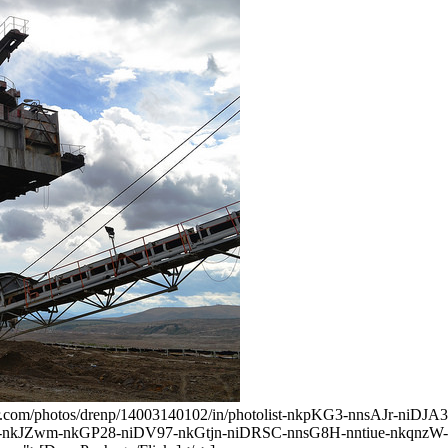
lickr.com/photos/drenp/14003140102/in/photolist-nkpKG3-nnsAJr-n
-nkJZwm-nkGP28-niDV97-nkGtjn-niDRSC-nnsG8H-nntiue-nkqnz