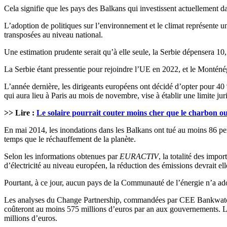
Cela signifie que les pays des Balkans qui investissent actuellement da
L’adoption de politiques sur l’environnement et le climat représente un
transposées au niveau national.
Une estimation prudente serait qu’à elle seule, la Serbie dépensera 1
La Serbie étant pressentie pour rejoindre l’UE en 2022, et le Monténé
L’année dernière, les dirigeants européens ont décidé d’opter pour 4
qui aura lieu à Paris au mois de novembre, vise à établir une limite 
>> Lire :
Le solaire pourrait couter moins cher que le charbon ou 
En mai 2014, les inondations dans les Balkans ont tué au moins 86 pe
temps que le réchauffement de la planète.
Selon les informations obtenues par
EURACTIV
, la totalité des imp
d’électricité au niveau européen, la réduction des émissions devrait elle
Pourtant, à ce jour, aucun pays de la Communauté de l’énergie n’a adop
Les analyses du Change Partnership, commandées par CEE Bankwatch, m
coûteront au moins 575 millions d’euros par an aux gouvernements. Les 
millions d’euros.