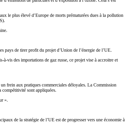
d’émissions de particules et d’exposition à l’ozone. Cela s’est
taux le plus élevé d’Europe de morts prématurées dues à la pollution
S).
ine.
s pays de tirer profit du projet d’Union de l’énergie de l’UE.
-à-vis des importations de gaz russe, ce projet vise à accroitre et
tre un frein aux pratiques commerciales déloyales. La Commission
a compétitivité sont appliquées.
ur ».
ncipaux de la stratégie de l’UE est de progresser vers une économie à