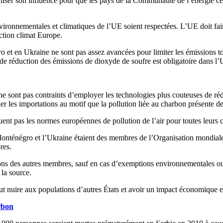
ser son influence pour que les pays de la Communauté de l’énergie cess
vironnementales et climatiques de l’UE soient respectées. L’UE doit fai
ction climat Europe.
o et en Ukraine ne sont pas assez avancées pour limiter les émissions t
e réduction des émissions de dioxyde de soufre est obligatoire dans l’
ne sont pas contraints d’employer les technologies plus couteuses de 
 les importations au motif que la pollution liée au charbon présente d
uent pas les normes européennes de pollution de l’air pour toutes leurs c
e Monténégro et l’Ukraine étaient des membres de l’Organisation mond
res.
ns des autres membres, sauf en cas d’exemptions environnementales ou s
 la source.
t nuire aux populations d’autres États et avoir un impact économique et
rbon