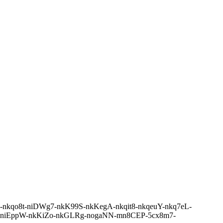
iDJA3-nkqo8t-niDWg7-nkK99S-nkKegA-nkqit8-nkqeuY-nkq7eL-
W-niEppW-nkKiZo-nkGLRg-nogaNN-mn8CEP-5cx8m7-