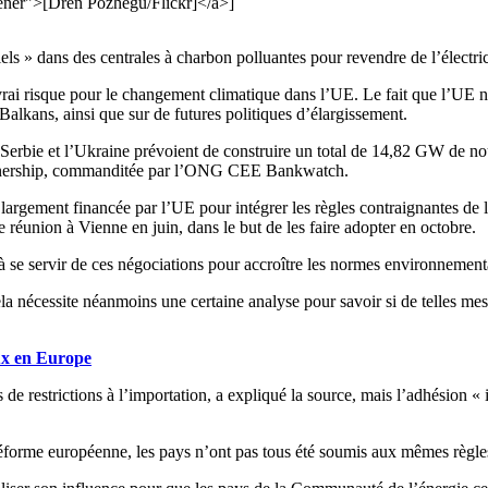
ner">[Dren Pozhegu/Flickr]</a>]
ls » dans des centrales à charbon polluantes pour revendre de l’électric
vrai risque pour le changement climatique dans l’UE. Le fait que l’UE n
Balkans, ainsi que sur de futures politiques d’élargissement.
rbie et l’Ukraine prévoient de construire un total de 14,82 GW de nouv
artnership, commanditée par l’ONG CEE Bankwatch.
argement financée par l’UE pour intégrer les règles contraignantes de 
réunion à Vienne en juin, dans le but de les faire adopter en octobre.
se servir de ces négociations pour accroître les normes environnementale
 nécessite néanmoins une certaine analyse pour savoir si de telles mesur
ux en Europe
de restrictions à l’importation, a expliqué la source, mais l’adhésion «
 réforme européenne, les pays n’ont pas tous été soumis aux mêmes règl