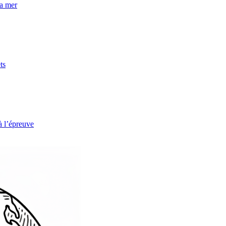
la mer
ts
à l’épreuve