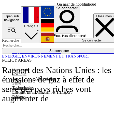
Ga naar de hoofdinhoud
Se connecter
Open sub
Close menu
English
navigation
Français
Deutsch
Vous êtes déconnecté.
Recherche
Se connecter
Español
Lumières éteintes
Se connecter
Rapporteur
Politique
Économie
Newsletters
Evénements
Em
ENERGIE, ENVIRONNEMENT ET TRANSPORT
POLICY AREAS
Rapport des Nations Unies : les
Economie
Politique
émissions de gaz à effet de
Agriculture et Alimentation
Santé
serre des pays riches vont
Technologies
Energie, Environnement et Transport
augmenter de
Défense