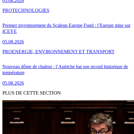
05.08.2026
PRO
TECHNOLOGIES
Premier investissement du Scaleup Europe Fund : l’Europe mise sur
ICEYE
05.08.2026
PRO
ENERGIE, ENVIRONNEMENT ET TRANSPORT
Nouveau dôme de chaleur : l’Autriche bat son record historique de
température
05.08.2026
PLUS DE CETTE SECTION