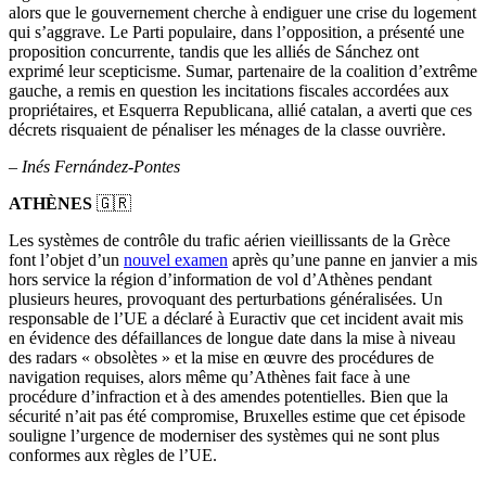
alors que le gouvernement cherche à endiguer une crise du logement
qui s’aggrave. Le Parti populaire, dans l’opposition, a présenté une
proposition concurrente, tandis que les alliés de Sánchez ont
exprimé leur scepticisme. Sumar, partenaire de la coalition d’extrême
gauche, a remis en question les incitations fiscales accordées aux
propriétaires, et Esquerra Republicana, allié catalan, a averti que ces
décrets risquaient de pénaliser les ménages de la classe ouvrière.
–
Inés Fernández-Pontes
ATHÈNES
🇬🇷
Les systèmes de contrôle du trafic aérien vieillissants de la Grèce
font l’objet d’un
nouvel examen
après qu’une panne en janvier a mis
hors service la région d’information de vol d’Athènes pendant
plusieurs heures, provoquant des perturbations généralisées. Un
responsable de l’UE a déclaré à Euractiv que cet incident avait mis
en évidence des défaillances de longue date dans la mise à niveau
des radars « obsolètes » et la mise en œuvre des procédures de
navigation requises, alors même qu’Athènes fait face à une
procédure d’infraction et à des amendes potentielles. Bien que la
sécurité n’ait pas été compromise, Bruxelles estime que cet épisode
souligne l’urgence de moderniser des systèmes qui ne sont plus
conformes aux règles de l’UE.