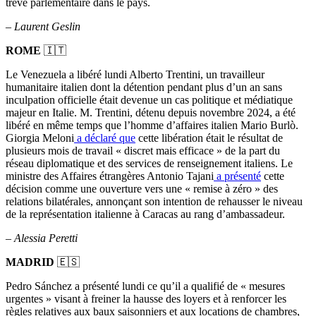
trêve parlementaire dans le pays.
–
Laurent Geslin
ROME
🇮🇹
Le Venezuela a libéré lundi Alberto Trentini, un travailleur
humanitaire italien dont la détention pendant plus d’un an sans
inculpation officielle était devenue un cas politique et médiatique
majeur en Italie. M. Trentini, détenu depuis novembre 2024, a été
libéré en même temps que l’homme d’affaires italien Mario Burlò.
Giorgia Meloni
a déclaré que
cette libération était le résultat de
plusieurs mois de travail « discret mais efficace » de la part du
réseau diplomatique et des services de renseignement italiens. Le
ministre des Affaires étrangères Antonio Tajani
a présenté
cette
décision comme une ouverture vers une « remise à zéro » des
relations bilatérales, annonçant son intention de rehausser le niveau
de la représentation italienne à Caracas au rang d’ambassadeur.
–
Alessia Peretti
MADRID
🇪🇸
Pedro Sánchez a présenté lundi ce qu’il a qualifié de « mesures
urgentes » visant à freiner la hausse des loyers et à renforcer les
règles relatives aux baux saisonniers et aux locations de chambres,