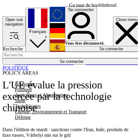
Ga naar de hoofdinhoud
Se connecter
Open sub
Close menu
English
navigation
Français
Deutsch
Vous êtes déconnecté.
Recherche
Se connecter
Español
Lumières éteintes
Se connecter
Rapporteur
Politique
Économie
Newsletters
Evénements
Em
POLITIQUE
POLICY AREAS
L'UE évalue la pression
Economie
Politique
exercée par la technologie
Agriculture et Alimentation
Santé
chinoise
Technologies
Energie, Environnement et Transport
Défense
Dans l'édition de mardi : sanctions contre l'Iran, Inde, produits de
luxe russes, Várhelyi mis sur le gril