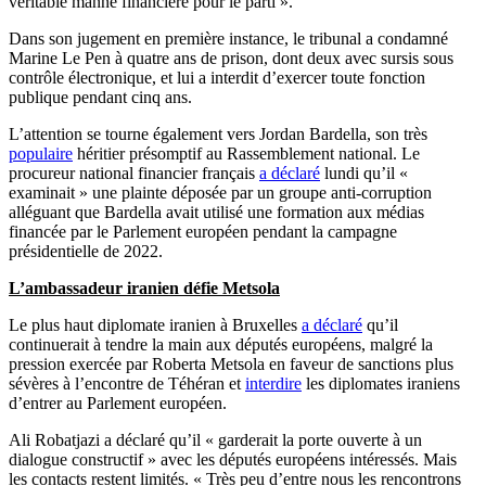
véritable manne financière pour le parti ».
Dans son jugement en première instance, le tribunal a condamné
Marine Le Pen à quatre ans de prison, dont deux avec sursis sous
contrôle électronique, et lui a interdit d’exercer toute fonction
publique pendant cinq ans.
L’attention se tourne également vers Jordan Bardella, son très
populaire
héritier présomptif au Rassemblement national. Le
procureur national financier français
a déclaré
lundi qu’il «
examinait » une plainte déposée par un groupe anti-corruption
alléguant que Bardella avait utilisé une formation aux médias
financée par le Parlement européen pendant la campagne
présidentielle de 2022.
L’ambassadeur iranien défie Metsola
Le plus haut diplomate iranien à Bruxelles
a déclaré
qu’il
continuerait à tendre la main aux députés européens, malgré la
pression exercée par Roberta Metsola en faveur de sanctions plus
sévères à l’encontre de Téhéran et
interdire
les diplomates iraniens
d’entrer au Parlement européen.
Ali Robatjazi a déclaré qu’il « garderait la porte ouverte à un
dialogue constructif » avec les députés européens intéressés. Mais
les contacts restent limités. « Très peu d’entre nous les rencontrons