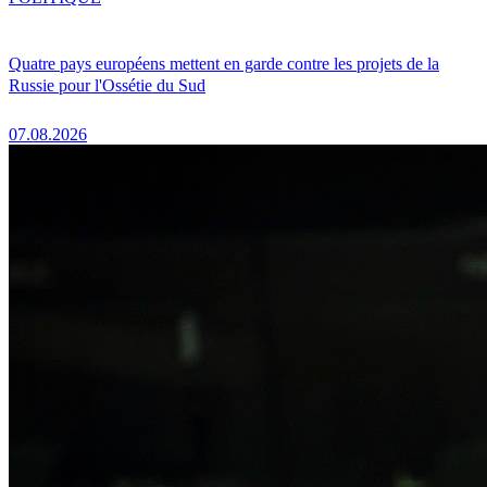
Quatre pays européens mettent en garde contre les projets de la
Russie pour l'Ossétie du Sud
07.08.2026