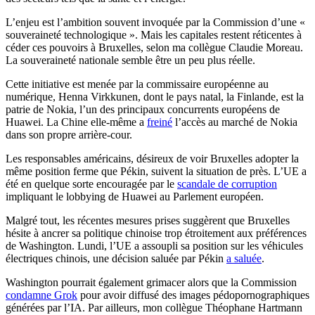
L’enjeu est l’ambition souvent invoquée par la Commission d’une «
souveraineté technologique ». Mais les capitales restent réticentes à
céder ces pouvoirs à Bruxelles, selon ma collègue Claudie Moreau.
La souveraineté nationale semble être un peu plus réelle.
Cette initiative est menée par la commissaire européenne au
numérique, Henna Virkkunen, dont le pays natal, la Finlande, est la
patrie de Nokia, l’un des principaux concurrents européens de
Huawei. La Chine elle-même a
freiné
l’accès au marché de Nokia
dans son propre arrière-cour.
Les responsables américains, désireux de voir Bruxelles adopter la
même position ferme que Pékin, suivent la situation de près. L’UE a
été en quelque sorte encouragée par le
scandale de corruption
impliquant le lobbying de Huawei au Parlement européen.
Malgré tout, les récentes mesures prises suggèrent que Bruxelles
hésite à ancrer sa politique chinoise trop étroitement aux préférences
de Washington. Lundi, l’UE a assoupli sa position sur les véhicules
électriques chinois, une décision saluée par Pékin
a saluée
.
Washington pourrait également grimacer alors que la Commission
condamne Grok
pour avoir diffusé des images pédopornographiques
générées par l’IA. Par ailleurs, mon collègue Théophane Hartmann