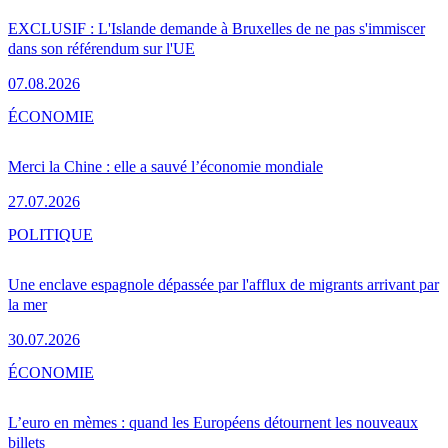
EXCLUSIF : L'Islande demande à Bruxelles de ne pas s'immiscer
dans son référendum sur l'UE
07.08.2026
ÉCONOMIE
Merci la Chine : elle a sauvé l’économie mondiale
27.07.2026
POLITIQUE
Une enclave espagnole dépassée par l'afflux de migrants arrivant par
la mer
30.07.2026
ÉCONOMIE
L’euro en mèmes : quand les Européens détournent les nouveaux
billets