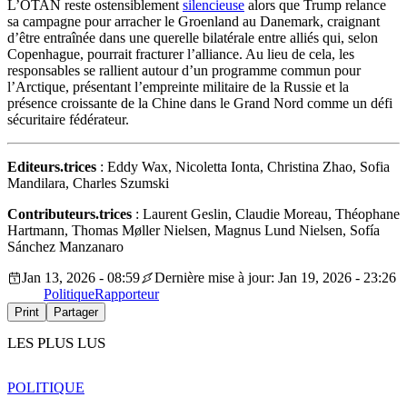
L’OTAN reste ostensiblement
silencieuse
alors que Trump relance
sa campagne pour arracher le Groenland au Danemark, craignant
d’être entraînée dans une querelle bilatérale entre alliés qui, selon
Copenhague, pourrait fracturer l’alliance. Au lieu de cela, les
responsables se rallient autour d’un programme commun pour
l’Arctique, présentant l’empreinte militaire de la Russie et la
présence croissante de la Chine dans le Grand Nord comme un défi
sécuritaire fédérateur.
Editeurs.trices
: Eddy Wax, Nicoletta Ionta, Christina Zhao, Sofia
Mandilara, Charles Szumski
Contributeurs.trices
: Laurent Geslin, Claudie Moreau, Théophane
Hartmann, Thomas Møller Nielsen, Magnus Lund Nielsen, Sofía
Sánchez Manzanaro
Jan 13, 2026 - 08:59
Dernière mise à jour: Jan 19, 2026 - 23:26
Politique
Rapporteur
Print
Partager
LES PLUS LUS
POLITIQUE