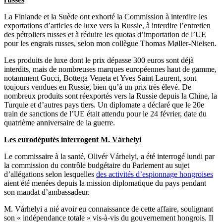
La Finlande et la Suède ont exhorté la Commission à interdire les
exportations d’articles de luxe vers la Russie, à interdire l’entretien
des pétroliers russes et à réduire les quotas d’importation de l’UE
pour les engrais russes, selon mon collègue Thomas Møller-Nielsen.
Les produits de luxe dont le prix dépasse 300 euros sont déjà
interdits, mais de nombreuses marques européennes haut de gamme,
notamment Gucci, Bottega Veneta et Yves Saint Laurent, sont
toujours vendues en Russie, bien qu’à un prix très élevé. De
nombreux produits sont réexportés vers la Russie depuis la Chine, la
Turquie et d’autres pays tiers. Un diplomate a déclaré que le 20e
train de sanctions de l’UE était attendu pour le 24 février, date du
quatrième anniversaire de la guerre.
Les eurodéputés interrogent M. Várhelyi
Le commissaire à la santé, Olivér Várhelyi, a été interrogé lundi par
la commission du contrôle budgétaire du Parlement au sujet
d’allégations selon lesquelles
des activités d’espionnage hongroises
aient été menées depuis la mission diplomatique du pays pendant
son mandat d’ambassadeur.
M. Várhelyi a nié avoir eu connaissance de cette affaire, soulignant
son « indépendance totale » vis-à-vis du gouvernement hongrois. Il