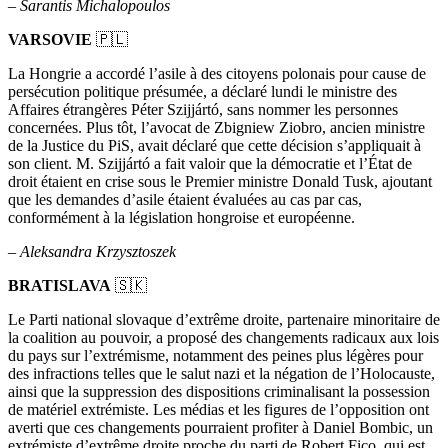
–
Sarantis Michalopoulos
VARSOVIE
🇵🇱
La Hongrie a accordé l’asile à des citoyens polonais pour cause de
persécution politique présumée, a déclaré lundi le ministre des
Affaires étrangères Péter Szijjártó, sans nommer les personnes
concernées. Plus tôt, l’avocat de Zbigniew Ziobro, ancien ministre
de la Justice du PiS, avait déclaré que cette décision s’appliquait à
son client. M. Szijjártó a fait valoir que la démocratie et l’État de
droit étaient en crise sous le Premier ministre Donald Tusk, ajoutant
que les demandes d’asile étaient évaluées au cas par cas,
conformément à la législation hongroise et européenne.
–
Aleksandra Krzysztoszek
BRATISLAVA
🇸🇰
Le Parti national slovaque d’extrême droite, partenaire minoritaire de
la coalition au pouvoir, a proposé des changements radicaux aux lois
du pays sur l’extrémisme, notamment des peines plus légères pour
des infractions telles que le salut nazi et la négation de l’Holocauste,
ainsi que la suppression des dispositions criminalisant la possession
de matériel extrémiste. Les médias et les figures de l’opposition ont
averti que ces changements pourraient profiter à Daniel Bombic, un
extrémiste d’extrême droite proche du parti de Robert Fico, qui est