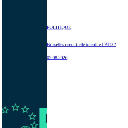
POLITIQUE
Bruxelles osera-t-elle interdire l’AfD ?
05.08.2026