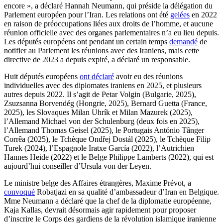
encore », a déclaré Hannah Neumann, qui préside la délégation du
Parlement européen pour l’Iran. Les relations ont été
gelées
en 2022
en raison de préoccupations liées aux droits de l’homme, et aucune
réunion officielle avec des organes parlementaires n’a eu lieu depuis.
Les députés européens ont pendant un certain temps
demandé
de
notifier au Parlement les réunions avec des Iraniens, mais cette
directive de 2023 a depuis expiré, a déclaré un responsable.
Huit députés européens
ont déclaré
avoir eu des réunions
individuelles avec des diplomates iraniens en 2025, et plusieurs
autres depuis 2022. Il s’agit de Petar Volgin (Bulgarie, 2025),
Zsuzsanna Borvendég (Hongrie, 2025), Bernard Guetta (France,
2025), les Slovaques Milan Uhrík et Milan Mazurek (2025),
l’Allemand Michael von der Schulenburg (deux fois en 2025),
l’Allemand Thomas Geisel (2025), le Portugais António Tânger
Corrêa (2025), le Tchèque Ondřej Dostál (2025), le Tchèque Filip
Turek (2024), l’Espagnole Iratxe García (2022), l’Autrichien
Hannes Heide (2022) et le Belge Philippe Lamberts (2022), qui est
aujourd’hui conseiller d’Ursula von der Leyen.
Le ministre belge des Affaires étrangères, Maxime Prévot, a
convoqué
Robatjazi en sa qualité d’ambassadeur d’Iran en Belgique.
Mme Neumann a déclaré que la chef de la diplomatie européenne,
Kaja Kallas, devrait désormais agir rapidement pour proposer
d’inscrire le Corps des gardiens de la révolution islamique iranienne